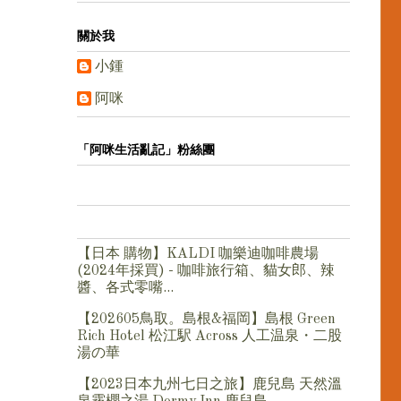
關於我
小鍾
阿咪
「阿咪生活亂記」粉絲團
【日本 購物】KALDI 咖樂迪咖啡農場
(2024年採買) - 咖啡旅行箱、貓女郎、辣
醬、各式零嘴...
【202605鳥取。島根&福岡】島根 Green
Rich Hotel 松江駅 Across 人工温泉・二股
湯の華
【2023日本九州七日之旅】鹿兒島 天然溫