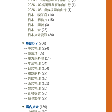
⇢
2026．02福岡過農曆年自由行
(1)
⇢
2026．05山陰&福岡自由行
(1)
⇢
日本。喫茶店
(14)
⇢
日本。明信片
(15)
⇢
日本。閒談
(3)
⇢
日本。食
(25)
⇢
日本旅遊資訊
(24)
▼
餐飲DIY
(786)
⇢
中式料理
(224)
⇢
便當菜
(35)
⇢
壓力鍋料理
(14)
⇢
年菜料理
(34)
⇢
日式料理
(154)
⇢
甜點飲料
(27)
⇢
異國料理
(16)
⇢
西式料理
(151)
⇢
韓式料理
(28)
⇢
食材採買
(76)
⇢
麵包製作
(27)
▼
國內旅遊
(139)
⇢
中部玩樂
(60)