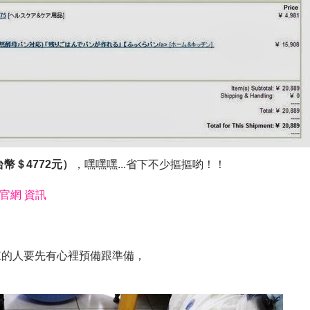
台幣＄4772元）
，嘿嘿嘿...省下不少摳摳喲！！
n官網 資訊
來的人要先有心裡預備跟準備，