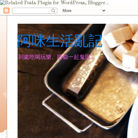
阿咪生活亂記
到處吃喝玩樂、跟貓一起鬼混...