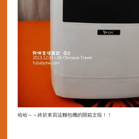
哈哈～～終於來寫這麵包機的開箱文啦！！