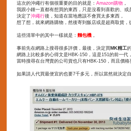
這次的沖繩行有個很重要的目的就是：
Amazon購物
，
我跟小鍾一直都有想買的東西，只是沒看到喜歡的、或
決定了
沖繩行
後，知道在當地應該不會買太多東西，
想了想，就來網路購物，然後寄到飯店或是超商取貨，
這些清單中的其中一樣就是：
麵包機
，
事前先在網路上搜尋很多評價，最後，決定買
MK精工
網路上比較多的心得文是HBK-150，這是151的前一代
當時搜尋在台灣賣的公司貨也只有HBK-150，而且價格要
如果請人代買最便宜的也要7千多元，所以當然就決定