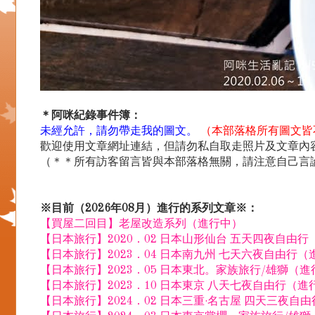
＊阿咪紀錄事件簿：
未經允許，請勿帶走我的圖文。
（本部落格所有圖文皆
歡迎使用文章網址連結，但請勿私自取走照片及文章內容.
（＊＊所有訪客留言皆與本部落格無關，請注意自己言
※目前（2026年08月）進行的系列文章※：
【買屋二回目】老屋改造系列（進行中）
【日本旅行】2020．02 日本山形仙台 五天四夜自由
【日本旅行】2023．04 日本南九州 七天六夜自由行（
【日本旅行】2023．05 日本東北。家族旅行/雄獅（
【日本旅行】2023．10 日本東京 八天七夜自由行（進
【日本旅行】2024．02 日本三重·名古屋 四天三夜自