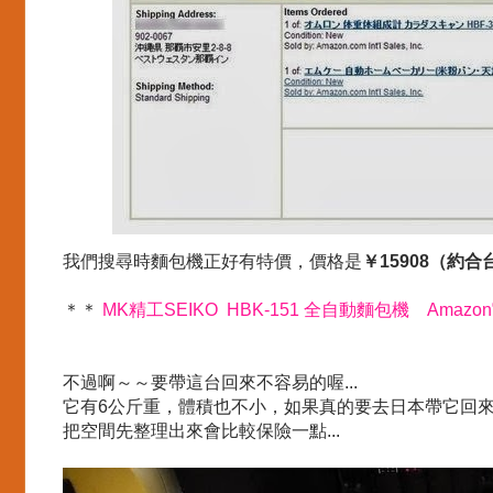
我們搜尋時麵包機正好有特價，價格是
￥15908（約合
＊＊
MK精工SEIKO HBK-151 全自動麵包機 Amazo
不過啊～～要帶這台回來不容易的喔...
它有6公斤重，體積也不小，如果真的要去日本帶它回
把空間先整理出來會比較保險一點...