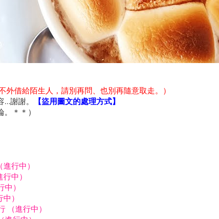
不外借給陌生人，請別再問、也別再隨意取走。）
..謝謝。
【盜用圖文的處理方式】
論。＊＊）
行（進行中）
進行中）
進行中）
行中）
由行 （進行中）