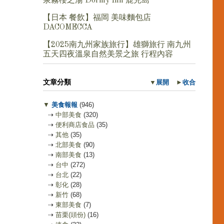
泉霧櫻之湯 Dormy Inn 鹿兒島
【日本 餐飲】福岡 美味麵包店
DACOMECCA
【2025南九州家族旅行】雄獅旅行 南九州
五天四夜溫泉自然美景之旅 行程內容
文章分類
▼
展開
►
收合
▼
美食報報
(946)
⇢
中部美食
(320)
⇢
便利商店食品
(35)
⇢
其他
(35)
⇢
北部美食
(90)
⇢
南部美食
(13)
⇢
台中
(272)
⇢
台北
(22)
⇢
彰化
(28)
⇢
新竹
(68)
⇢
東部美食
(7)
⇢
苗栗(頭份)
(16)