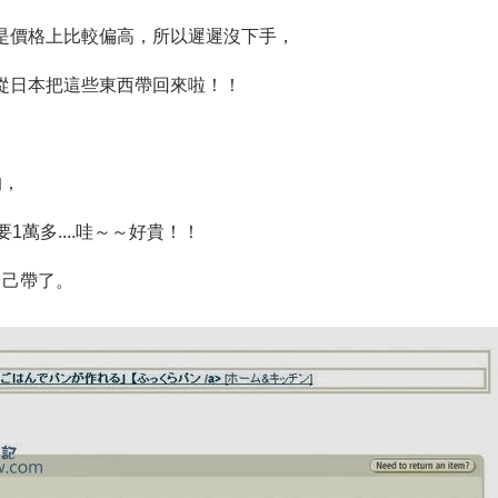
是價格上比較偏高，所以遲遲沒下手，
從日本把這些東西帶回來啦！！
的，
，
1萬多....哇～～好貴！！
自己帶了。