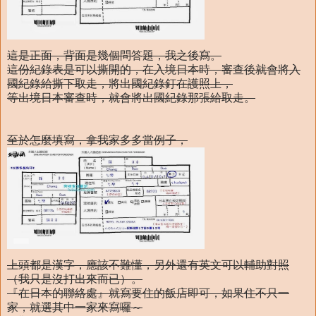
這是正面，背面是幾個問答題，我之後寫。
這份紀錄表是可以撕開的，在入境日本時，審查後就會將入
國紀錄給撕下取走，將出國紀錄釘在護照上，
等出境日本審查時，就會將出國紀錄那張給取走。
至於怎麼填寫，拿我家多多當例子，
上頭都是漢字，應該不難懂，另外還有英文可以輔助對照
（我只是沒打出來而已）。
『在日本的聯絡處』就寫要住的飯店即可，如果住不只一
家，就選其中一家來寫囉～