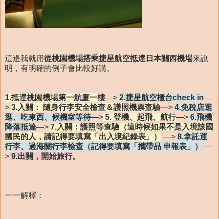
這邊我就用
從桃園機場搭乘捷星航空抵達日本關西機場
來說
明，有明確的例子會比較好講。
1.抵達桃園機場第一航廈一樓
—>
2.捷星航空櫃台check in
—
>
3.入關： 隨身行李安全檢查＆護照機票查驗
—>
4.免稅店逛
逛、吃東西、候機室等待
—>
5. 登機、起飛、航行
—>
6.飛機
降落抵達
—>
7.入關：護照等查驗（這時候如果不是入境該國
國民的人，請記得要填寫「出入境紀錄表」）
—>
8.拿託運
行李、過海關行李檢查（記得要填寫「攜帶品 申報表」）
—
>
9.出關，開始旅行
。
一一解釋：