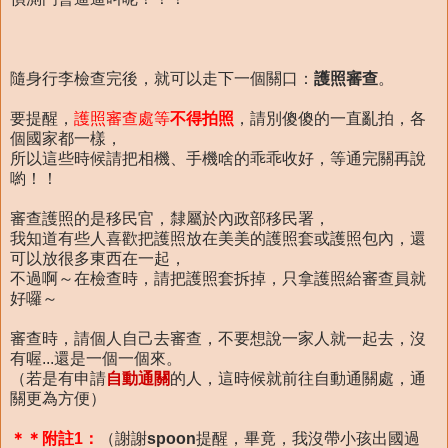
隨身行李檢查完後，就可以走下一個關口：
護照審查
。
要提醒，
護照審查處等
不得拍照
，請別傻傻的一直亂拍，各
個國家都一樣，
所以這些時候請把相機、手機啥的乖乖收好，等通完關再說
喲！！
審查護照的是移民官，隸屬於內政部移民署，
我知道有些人喜歡把護照放在美美的護照套或護照包內，還
可以放很多東西在一起，
不過啊～在檢查時，請把護照套拆掉，只拿護照給審查員就
好囉～
審查時，請個人自己去審查，不要想說一家人就一起去，沒
有喔...還是一個一個來。
（若是有申請
自動通關
的人，這時候就前往自動通關處，通
關更為方便）
＊＊附註1：
（謝謝
spoon
提醒，畢竟，我沒帶小孩出國過