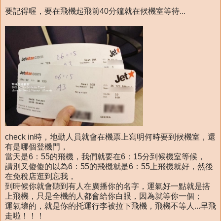
要記得喔，要在飛機起飛前40分鐘就在候機室等待...
check in時，地勤人員就會在機票上寫明何時要到候機室，還
有是哪個登機門，
當天是6：55的飛機，我們就要在6：15分到候機室等候，
請別又傻傻的以為6：55的飛機就是6：55上飛機就好，然後
在免稅店逛到忘我，
到時候你就會聽到有人在廣播你的名字，運氣好一點就是搭
上飛機，只是全機的人都會給你白眼，因為就等你一個；
運氣壞的，就是你的托運行李被拉下飛機，飛機不等人...早飛
走啦！！！