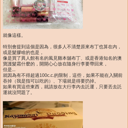
就像這樣。
特別會提到這個是因為，很多人不清楚原來布丁也算在內，
或是髮膠啥的也是，
像是買了異人館有名的風見雞本舖布丁、或是香港知名的澳
寶護髮霜什麼的，開開心心放在隨身行李要帶回來，
但是...
就因為有不得超過100c.c.的限制，這些，如果不能在入關前
吞掉（我是指可以吃的）、下場就是得要扔掉。
如果有買這些東西，就請放在大行李內去託運，只要丟去託
運就沒問題了。