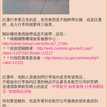
託運行李要注意的是，有些東西是不能夠帶出國、或是託運
的，放入行李前都要再三檢查。
關於哪些東西能帶或是不能帶，請見：
＊＊桃園國際機場旅客服務中心：
http://admin.taiwan.net.tw/tsc/p7_2.htm
＊＊財政部關務署：
http://web.customs.gov.tw/ct.asp?
xItem=12072&CtNode=13127
＊＊行政院農業委員會：
http://www.coa.gov.tw/view.php?
catid=12325
託運時，地勤人員會詢問行李箱內是否有違禁品，
不能放在行李箱內託運的物品可以參見各航空公司的官網，
這邊我取華航官網上的規定：
中華航空 旅客服務 行李相關規
定- 危險物品須知
特別要提醒的，也是常看到在航空公司服務的朋友會說到
的，