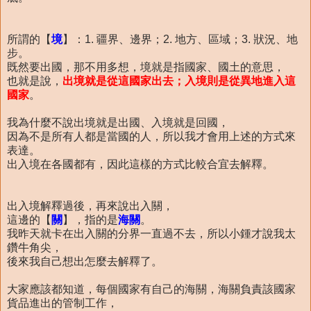
所謂的【
境
】：1. 疆界、邊界；2. 地方、區域；3. 狀況、地
步。
既然要出國，那不用多想，境就是指國家、國土的意思，
也就是說，
出境就是從這國家出去；入境則是從異地進入這
國家
。
我為什麼不說出境就是出國、入境就是回國，
因為不是所有人都是當國的人，所以我才會用上述的方式來
表達。
出入境在各國都有，因此這樣的方式比較合宜去解釋。
出入境解釋過後，再來說出入關，
這邊的【
關
】，指的是
海關
。
我昨天就卡在出入關的分界一直過不去，所以小鍾才說我太
鑽牛角尖，
後來我自己想出怎麼去解釋了。
大家應該都知道，每個國家有自己的海關，海關負責該國家
貨品進出的管制工作，