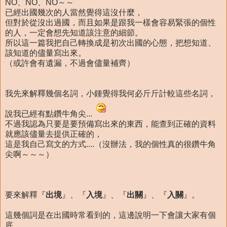
NO、NO、NO～～
已經出國幾次的人當然覺得這沒什麼，
但對於從沒出過國，而且如果是跟我一樣會容易緊張的個性
的人，一定會想先知道該注意的細節。
所以這一篇我把自己轉換成是初次出國的心態，把想知道、
該知道的儘量寫出來。
（或許會有遺漏，不過會儘量補齊）
我先來解釋幾個名詞，小鍾覺得我何必斤斤計較這些名詞，
說我已經有點鑽牛角尖...
不過我認為只要是要預備寫出來的東西，能查到正確的資料
就應該儘量去提供正確的，
這是我自己寫文的方式....（沒辦法，我的個性真的很鑽牛角
尖啊～～～）
要來解釋『
出境
』、『
入境
』、『
出關
』、『
入關
』。
這幾個詞是在出國時常看到的，這邊說明一下會讓大家有個
底。