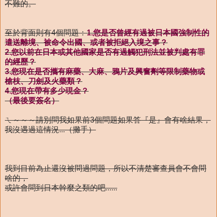
不難的。
至於背面則有4個問題：
1.您是否曾經有過被日本國強制性的
遣送離境、被命令出國、或者被拒絕入境之事？
2.您以前在日本或其他國家是否有過觸犯刑法並被判處有罪
的經歷？
3.您現在是否攜有麻藥、大麻、鴉片及興奮劑等限制藥物或
槍枝、刀劍及火藥類？
4.您現在帶有多少現金？
（最後要簽名）
ㄟ～～～請別問我如果前3個問題如果答『是』會有啥結果，
我沒遇過這情況...（攤手）
我到目前為止還沒被問過問題，所以不清楚審查員會不會問
啥的，
或許會問到日本幹麼之類的吧......