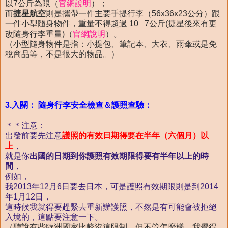
以7公斤為限（
官網說明
）；
而
捷星航空
則是攜帶一件主要手提行李（56x36x23公分）跟
一件小型隨身物件，重量不得超過
10
7公斤(捷星後來有更
改隨身行李重量)（
官網說明
）。
（小型隨身物件是指：小提包、筆記本、大衣、雨傘或是免
稅商品等，不是很大的物品。）
3.入關： 隨身行李安全檢查＆護照查驗：
＊＊注意：
出發前要先注意
護照的有效日期得要在半年（六個月）以
上
，
就是你
出國的日期到你護照有效期限得要有半年以上的時
間
，
例如，
我2013年12月6日要去日本，可是護照有效期限則是到2014
年1月12日，
這時候我就得要趕緊去重新辦護照，不然是有可能會被拒絕
入境的，這點要注意一下。
（聽說有些歐洲國家比較沒這限制，但不管怎麼樣，我覺得