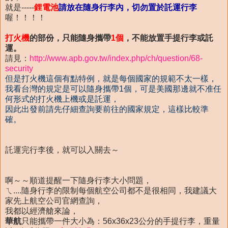
就是-----
鋰電池
請放在隨身行李內，切勿置於託運行李
喔！！！！
打火機
的部份，只能隨身攜帶
1個
，不能放置手提行李或託
運。
請見：
http://www.apb.gov.tw/index.php/ch/question/68-
security
但是打火機這個有點特例，就是每個國家的規範不太一樣，
我看台灣的規定是可以隨身攜帶1個，可是美國那邊就不准任
何形式的打火機上機或是託運，
因此出發前請先仔細查詢要前往的國家規定，這樣比較準
確。
託運完行李後，就可以入關去～
啊～～順道提醒一下隨身行李大小問題，
ㄟ....隨身行李的限制每個航空公司都不是很相同，我建議大
家先上航空公司官網查詢，
我都以經濟艙來論，
華航
只能攜帶一件大小為：56x36x23公分的手提行李，重量