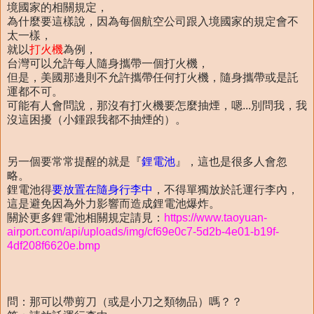
境國家的相關規定，
為什麼要這樣說，因為每個航空公司跟入境國家的規定會不
太一樣，
就以
打火機
為例，
台灣可以允許每人隨身攜帶一個打火機，
但是，美國那邊則不允許攜帶任何打火機，隨身攜帶或是託
運都不可。
可能有人會問說，那沒有打火機要怎麼抽煙，嗯...別問我，我
沒這困擾（小鍾跟我都不抽煙的）。
另一個要常常提醒的就是『
鋰電池
』，這也是很多人會忽
略。
鋰電池得
要放置在隨身行李中
，不得單獨放於託運行李內，
這是避免因為外力影響而造成鋰電池爆炸。
關於更多鋰電池相關規定請見：
https://www.taoyuan-
airport.com/api/uploads/img/cf69e0c7-5d2b-4e01-b19f-
4df208f6620e.bmp
問：那可以帶剪刀（或是小刀之類物品）嗎？？