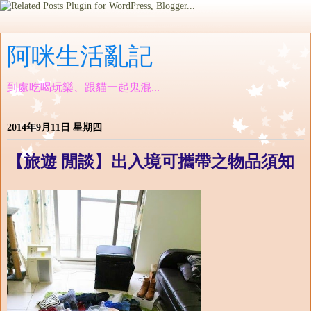
阿咪生活亂記
到處吃喝玩樂、跟貓一起鬼混...
2014年9月11日 星期四
【旅遊 閒談】出入境可攜帶之物品須知