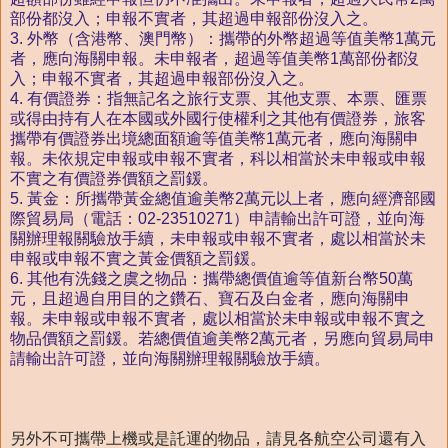
部份都沒入；申報不實者，其超過申報部份沒入之。
3. 外幣（含港幣、澳門幣）：攜帶的外幣超過等值美幣1萬元
者，應向海關申報。未申報者，超過等值美幣1萬部份都沒
入；申報不實者，其超過申報部份沒入之。
4. 有價證券：指無記名之旅行支票、其他支票、本票、匯票
或得由持有人在本國或外國行使權利之其他有價證券，旅客
攜帶有價證券出境總面額逾等值美幣1萬元者，應向海關申
報。未依規定申報或申報不實者，科以相當於未申報或申報
不實之有價證券價額之罰鍰。
5. 黃金：所攜帶黃金總值逾美幣2萬元以上者，應向經濟部國
際貿易局（電話：02-23510271）申請輸出許可證，並向海
關辦理報關驗放手續，未申報或申報不實者，處以相當於未
申報或申報不實之黃金價額之罰鍰。
6. 其他有洗錢之虞之物品：攜帶總價值逾等值新台幣50萬
元，且超過自用目的之鑽石、寶石及白金者，應向海關申
報。未申報或申報不實者，處以相當於未申報或申報不實之
物品價額之罰鍰。若總價值逾美幣2萬元者，另應向貿易局申
請輸出許可證，並向海關辦理報關驗放手續。
另外不可攜帶上機或是託運的物品，請見各航空公司還有入