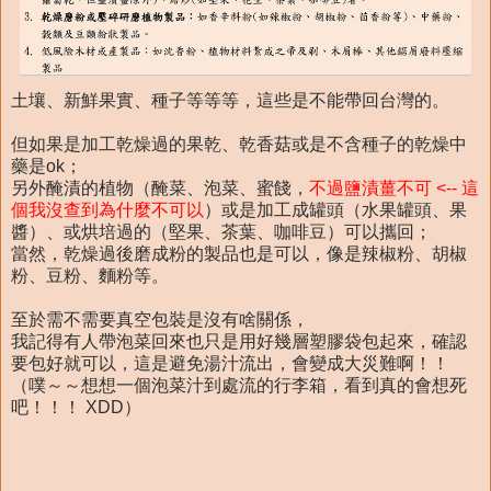
土壤、新鮮果實、種子等等等，這些是不能帶回台灣的。
但如果是加工乾燥過的果乾、乾香菇或是不含種子的乾燥中
藥是ok；
另外醃漬的植物（醃菜、泡菜、蜜餞，
不過鹽漬薑不可 <-- 這
個我沒查到為什麼不可以
）或是加工成罐頭（水果罐頭、果
醬）、或烘培過的（堅果、茶葉、咖啡豆）可以攜回；
當然，乾燥過後磨成粉的製品也是可以，像是辣椒粉、胡椒
粉、豆粉、麵粉等。
至於需不需要真空包裝是沒有啥關係，
我記得有人帶泡菜回來也只是用好幾層塑膠袋包起來，確認
要包好就可以，這是避免湯汁流出，會變成大災難啊！！
（噗～～想想一個泡菜汁到處流的行李箱，看到真的會想死
吧！！！ XDD）