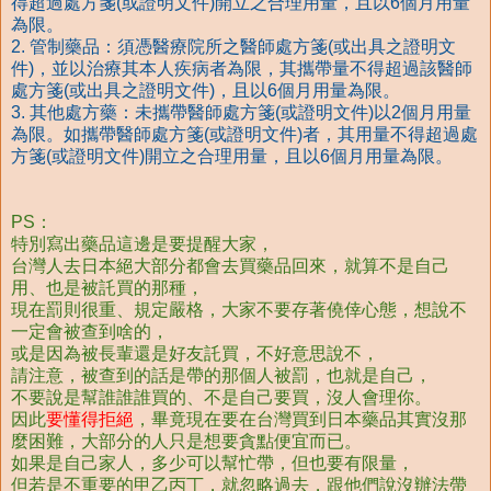
得超過處方箋(或證明文件)開立之合理用量，且以6個月用量
為限。
2. 管制藥品：須憑醫療院所之醫師處方箋(或出具之證明文
件)，並以治療其本人疾病者為限，其攜帶量不得超過該醫師
處方箋(或出具之證明文件)，且以6個月用量為限。
3. 其他處方藥：未攜帶醫師處方箋(或證明文件)以2個月用量
為限。如攜帶醫師處方箋(或證明文件)者，其用量不得超過處
方箋(或證明文件)開立之合理用量，且以6個月用量為限。
PS：
特別寫出藥品這邊是要提醒大家，
台灣人去日本絕大部分都會去買藥品回來，就算不是自己
用、也是被託買的那種，
現在罰則很重、規定嚴格，大家不要存著僥倖心態，想說不
一定會被查到啥的，
或是因為被長輩還是好友託買，不好意思說不，
請注意，被查到的話是帶的那個人被罰，也就是自己，
不要說是幫誰誰誰買的、不是自己要買，沒人會理你。
因此
要懂得拒絕
，畢竟現在要在台灣買到日本藥品其實沒那
麼困難，大部分的人只是想要貪點便宜而已。
如果是自己家人，多少可以幫忙帶，但也要有限量，
但若是不重要的甲乙丙丁，就忽略過去，跟他們說沒辦法帶