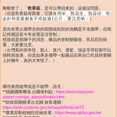
剛剛查了，「
乾香菇
」是可以帶回來的，這個沒問題。
（但是乾香菇有限量，它跟
食用米、熟花生、熟蒜頭、乾
金針和茶葉都各不得超過1公斤，要注意喲～
）
原先有禁止攜帶含肉的固態或粉狀的泡麵是不准攜帶，但我
記得應該是今年放寬這項管制；
然後就是前陣子的消息，藥品的管制變嚴格，而且罰則很
重，大家要注意。
（台灣真的很奇怪，殺人、貪污、酒駕、強盜等罪犯都可以
很輕易放過，但是如果多攜帶一點藥品回來自己吃就得要關
上好幾年，真的太奇怪了。）
哪些東西能帶或是不能帶，請見：
**桃園國際機場 出國便利貼 :
https://www.taoyuan-
airport.com/go_abroad/index.html
**財政部關務署台北關 旅客通關 :
https://web.customs.gov.tw/taipei/htmlList/75
**農業部動植物防疫檢疫署 :
https://www.aphia.gov.tw/