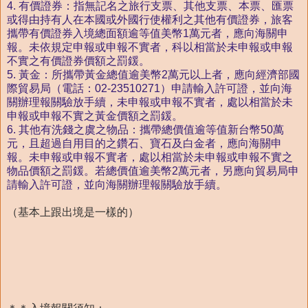
4. 有價證券：指無記名之旅行支票、其他支票、本票、匯票
或得由持有人在本國或外國行使權利之其他有價證券，旅客
攜帶有價證券入境總面額逾等值美幣1萬元者，應向海關申
報。未依規定申報或申報不實者，科以相當於未申報或申報
不實之有價證券價額之罰鍰。
5. 黃金：所攜帶黃金總值逾美幣2萬元以上者，應向經濟部國
際貿易局（電話：02-23510271）申請輸入許可證，並向海
關辦理報關驗放手續，未申報或申報不實者，處以相當於未
申報或申報不實之黃金價額之罰鍰。
6. 其他有洗錢之虞之物品：攜帶總價值逾等值新台幣50萬
元，且超過自用目的之鑽石、寶石及白金者，應向海關申
報。未申報或申報不實者，處以相當於未申報或申報不實之
物品價額之罰鍰。若總價值逾美幣2萬元者，另應向貿易局申
請輸入許可證，並向海關辦理報關驗放手續。
（基本上跟出境是一樣的）