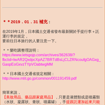
＊＊2019．01．31 補充
：
在2019年1月，日本國土交通省發布最新關於手提行李＋託
運行李的規定，
要前往日本旅行的人要注意一下。
＊＊樂吃購整理說明：
https://www.letsgojp.com/archives/362638/?
fbclid=IwAR2QxdpcXpAZ7BRTdBsLjCLZRNcoufgOAGxg_
GaspEoGxvzTYpVOabtwgMM
＊＊日本國土交通省規定相關：
http://www.mlit.go.jp/common/001191459.pdf
簡單來說，
【美妝用品、藥品跟家庭用品】
，只要是液體類或是噴霧類
（水狀、凝露狀、膏狀、噴霧罐），手
提跟託運加起來只能