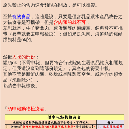
原先禁止的含肉速食麵現在開放，是可以攜帶。
至於
寵物食品
，這邊是說，只要是僅含乳品跟水產品成份之
犬貓食品是可攜帶，但是
含肉類的就不可
，
意思就是，牛羊豬禽肉、或蛋類等肉類罐頭、飼料皆不可攜
帶（要帶就要去申報檢疫）；但如果是魚肉、海鮮類的罐頭
跟飼料是ok的。
然後
人吃的部份
：
罐頭ok（不需申報、但要符合行政院衛生署食品輸入相關規
定，但我還沒查到這部份規定）；真空包的得要申報。
其他不管是新鮮肉類、乾燥或是醃製真空包、或是含肉類食
品（泡麵除外），
都請去申報檢疫。
「
須申報動物檢疫者
」