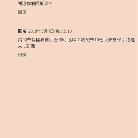
謝謝你的回覆唷!!!
回覆
匿名
2018年3月4日 晚上9:10
請問帶韓國柿餅回台灣可以嗎？我想帶10盒回來當伴手禮送
人，謝謝
回覆