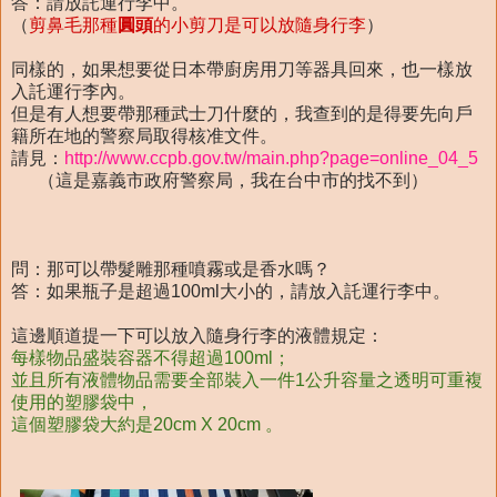
答：請放託運行李中。
（
剪鼻毛那種
圓頭
的小剪刀是可以放隨身行李
）
同樣的，如果想要從日本帶廚房用刀等器具回來，也一樣放
入託運行李內。
但是有人想要帶那種武士刀什麼的，我查到的是得要先向戶
籍所在地的警察局取得核准文件。
請見：
http://www.ccpb.gov.tw/main.php?page=online_04_5
（這是嘉義市政府警察局，我在台中市的找不到）
問：那可以帶髮雕那種噴霧或是香水嗎？
答：如果瓶子是超過100ml大小的，請放入託運行李中。
這邊順道提一下可以放入隨身行李的液體規定：
每樣物品盛裝容器不得超過100ml；
並且所有液體物品需要全部裝入一件1公升容量之透明可重複
使用的塑膠袋中，
這個塑膠袋大約是20cm X 20cm 。