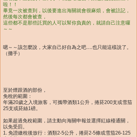
啦！！
畢竟一次被查到，以後要進出海關就會很麻煩，會被註記，
然後每次都會被查，
這些都不是那些託買的人可以幫你負責的，就請自己注意囉
～～
嗯～～該怎麼說，大家自己好自為之吧….也只能這樣說了。
（攤手）
至於煙跟酒的部份，
免稅的範圍：
年滿20歲之入境旅客，可攜帶酒類1公升，捲菸200支或雪茄
25支或菸絲1磅。
如果超過免稅範圍，請主動向海關申報並選擇紅線檯通關，
以免受罰。
1. 免證繳稅後放行：酒類2-5公升，捲菸2-5條或雪茄26-125