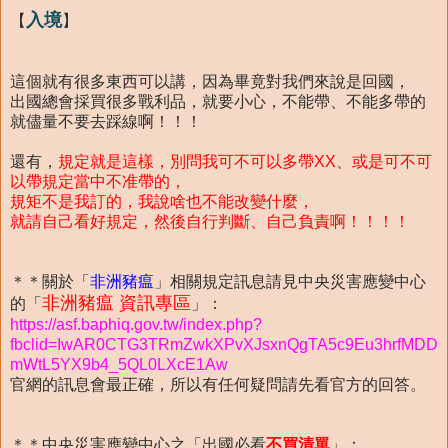
入境
【
】
這個就有很多東西可以講，因為畢竟對我們來說是回國，
出國總會採買很多戰利品，就要小心，不能帶、不能多帶的
就儘量不要去踩線啊！！！
還有，
規定就是這樣，別問我可不可以多帶XX、或是可不可
以帶規定當中不准帶的，
規矩不是我訂的，我說啥也不能改變什麼，
就請自己看好規定，然後自行判斷、自己負責啊！！！！
＊＊關於「
非洲豬瘟
」相關規定訊息請見中央災害應變中心
非洲豬瘟 資訊專區
的「
」：
https://asf.baphiq.gov.tw/index.php?
fbclid=IwAR0CTG3TRmZwkXPvXJsxnQgTA5c9Eu3hrfMDD
mWtL5YX9b4_5QL0LXcE1Aw
官網的訊息會最正確，所以有任何疑問請先看官方的回答。
＊＊中央災害應變中心之「出國必看
不買清單
」：