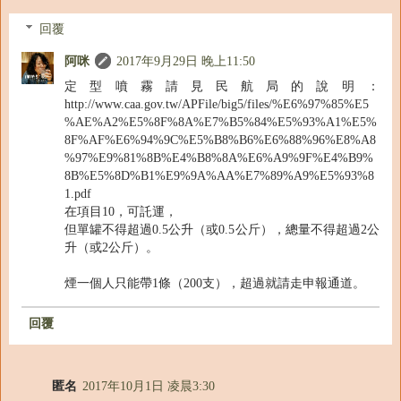
回覆
阿咪
2017年9月29日 晚上11:50
定型噴霧請見民航局的說明：
http://www.caa.gov.tw/APFile/big5/files/%E6%97%85%E5
%AE%A2%E5%8F%8A%E7%B5%84%E5%93%A1%E5%
8F%AF%E6%94%9C%E5%B8%B6%E6%88%96%E8%A8
%97%E9%81%8B%E4%B8%8A%E6%A9%9F%E4%B9%
8B%E5%8D%B1%E9%9A%AA%E7%89%A9%E5%93%8
1.pdf
在項目10，可託運，
但單罐不得超過0.5公升（或0.5公斤），總量不得超過2公
升（或2公斤）。
煙一個人只能帶1條（200支），超過就請走申報通道。
回覆
匿名
2017年10月1日 凌晨3:30