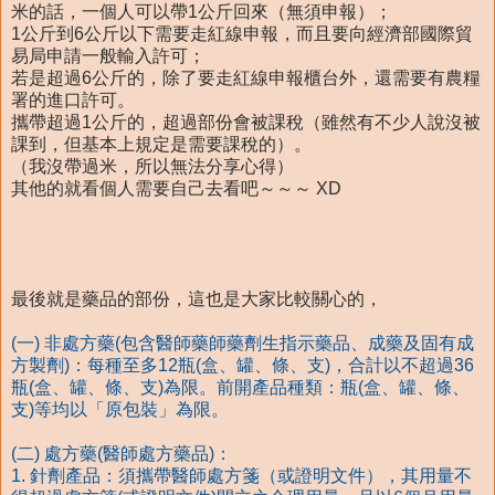
米的話，一個人可以帶1公斤回來（無須申報）；
1公斤到6公斤以下需要走紅線申報，而且要向經濟部國際貿
易局申請一般輸入許可；
若是超過6公斤的，除了要走紅線申報櫃台外，還需要有農糧
署的進口許可。
攜帶超過1公斤的，超過部份會被課稅（雖然有不少人說沒被
課到，但基本上規定是需要課稅的）。
（我沒帶過米，所以無法分享心得）
其他的就看個人需要自己去看吧～～～ XD
最後就是藥品的部份，這也是大家比較關心的，
(一) 非處方藥(包含醫師藥師藥劑生指示藥品、成藥及固有成
方製劑)：每種至多12瓶(盒、罐、條、支)，合計以不超過36
瓶(盒、罐、條、支)為限。前開產品種類：瓶(盒、罐、條、
支)等均以「原包裝」為限。
(二) 處方藥(醫師處方藥品)：
1. 針劑產品：須攜帶醫師處方箋（或證明文件），其用量不