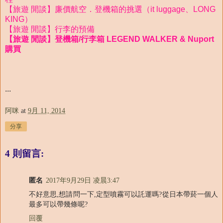
【旅遊 閒談】廉價航空．登機箱的挑選（it luggage、LONG
KING）
【旅遊 閒談】行李的預備
【旅遊 閒談】登機箱/行李箱 LEGEND WALKER & Nuport
購買
...
阿咪
at
9月 11, 2014
分享
4 則留言:
匿名
2017年9月29日 凌晨3:47
不好意思,想請問一下,定型噴霧可以託運嗎?從日本帶菸一個人
最多可以帶幾條呢?
回覆