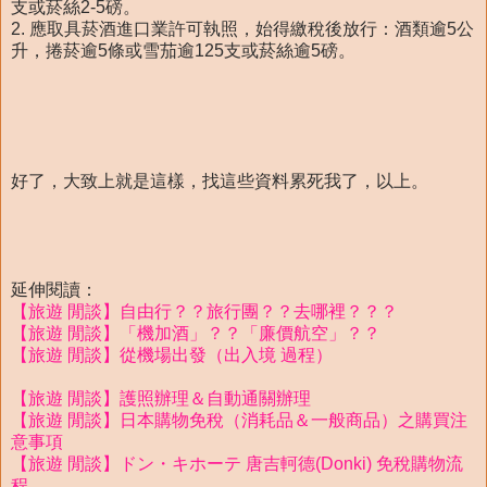
支或菸絲2-5磅。
2. 應取具菸酒進口業許可執照，始得繳稅後放行：酒類逾5公
升，捲菸逾5條或雪茄逾125支或菸絲逾5磅。
好了，大致上就是這樣，找這些資料累死我了，以上。
延伸閱讀：
【旅遊 閒談】自由行？？旅行團？？去哪裡？？？
【旅遊 閒談】「機加酒」？？「廉價航空」？？
【旅遊 閒談】從機場出發（出入境 過程）
【旅遊 閒談】護照辦理＆自動通關辦理
【旅遊 閒談】日本購物免稅（消耗品＆一般商品）之購買注
意事項
【旅遊 閒談】ドン・キホーテ 唐吉軻德(Donki) 免稅購物流
程