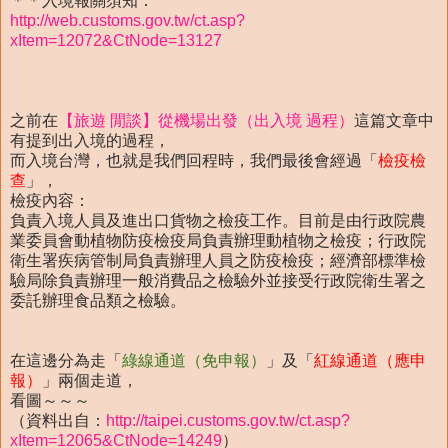
＊＊入境報關須知：
http://web.customs.gov.tw/ct.asp?
xItem=12072&CtNode=13127
之前在
【旅遊 閒談】從機場出發（出入境 過程）
這篇文章中
有提到出入境的過程，
而入境台灣，也就是我們回程時，我們最後會經過「
檢疫檢
查
」，
檢疫內容：
負責入境人員及進出口貨物之檢疫工作。目前是由行政院農
業委員會動植物防疫檢疫局負責辦理動植物之檢疫；行政院
衛生署疾病管制局負責辦理人員之防疫檢疫；經濟部標準檢
驗局除負責辦理一般消費品之檢驗外並接受行政院衛生署之
委託辦理食品類之檢驗。
在這邊分為走「
綠線通道（免申報）
」及「
紅線通道（應申
報）
」兩個走道，
看圖～～～
（資料出自：
http://taipei.customs.gov.tw/ct.asp?
xItem=12065&CtNode=14249
）