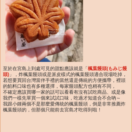
至於在宮島上到處可見的甜點應該就是「
楓葉饅頭(もみじ饅
頭)
」，炸楓葉饅頭或是派皮樣式的楓葉饅頭適合現場吃掉，
若想要買回台灣當伴手禮的當然還是傳統的方便攜帶，裡頭
的餡料口味也有多種選擇，每家饅頭配方也稍有不同，
不確定應該買哪一家的話可以看看有沒有試吃商品、或是像
我們一樣先單買一個來試試口味，吃過才知道合不合吶～
我跟小鍾兩個不是那麼愛傳統的楓葉饅頭，倒是非常推薦炸
楓葉饅頭的，但那個只能前去宮島才吃得到啦！