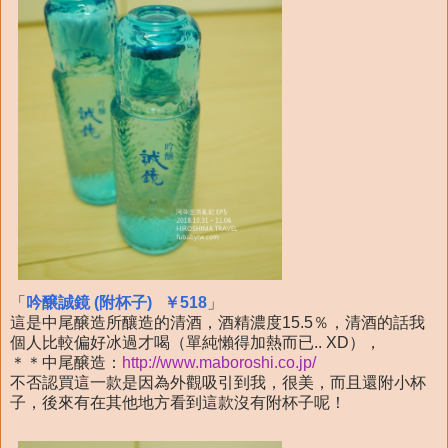
「
吟醸誠鏡 (附杯子) ￥518
」
這是中尾醸造所釀造的清酒，酒精濃度15.5％，清酒的話我
個人比較偏好冰過才喝（單純懶得加熱而已.. XD），
＊＊中尾醸造：
http://www.maboroshi.co.jp/
不否認買這一款是因為外觀吸引到我，很美，而且還附小杯
子，後來有在其他地方看到這款沒有附杯子呢！