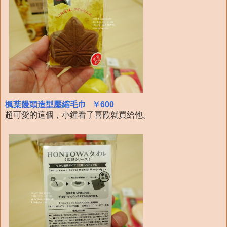
楓葉饅頭造型壓縮毛巾 ￥600
超可愛的這個，小鍾看了喜歡就買給他。