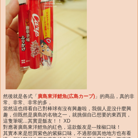
然後就是各式「
廣島東洋鯉魚(広島カープ)
」的商品，真的非
常、非常、非常的多，
當然這也得看自己對棒球有沒有興趣啦，我個人是沒什麼興
趣，但既然是廣島的名物之一，就挑個自己想要的東西買，
這隻筆呢…其實是飯友！！ XD
對應著廣島東洋鯉魚的紅色，這款飯友是---辣椒口味！
其實本來是想買紫色的紫蘇口味，不過那個其他地方也有看