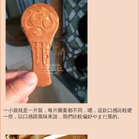
一小袋就是一片裝，每片圖案都不同，嗯，這款口感比較硬
一些，以口感跟風味來說，我們比較偏好やまだ屋的。