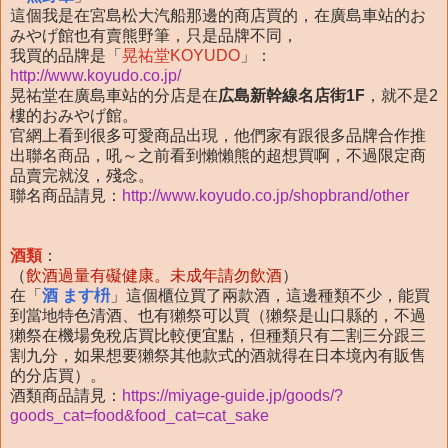
這個我是在宮島松大汽船那邊的商店買的，在廣島車站的お
みやげ館也有賣熊野筆，只是品牌不同，
我買的品牌是「
晃祐堂KOYUDO
」：
http://www.koyudo.co.jp/
晃祐堂在廣島車站的分店是在
広島新幹線名店街1F
，就不是2
樓的おみやげ館。
官網上看到很多可愛商品出現，他們家有跟很多品牌合作推
出聯名商品，吼～之前看到懶懶熊的超想買啊，不過限定商
品賣完就沒，殘念。
聯名商品請見：
http://www.koyudo.co.jp/shopbrand/other
酒類
：
（
飲酒過量有礙健康。未成年請勿飲酒
）
在「
酒 ます枡
」這個櫃位買了兩款酒，這邊種類不少，能買
到當地特色清酒、也有獺祭可以買（獺祭是山口縣的，不過
獺祭在機場免稅店買比較便宜點，但種類只有二割三分跟三
割九分，如果想要獺祭其他款式的酒就得在日本境內有販售
的分店買）。
酒類商品請見：
https://miyage-guide.jp/goods/?
goods_cat=food&food_cat=cat_sake