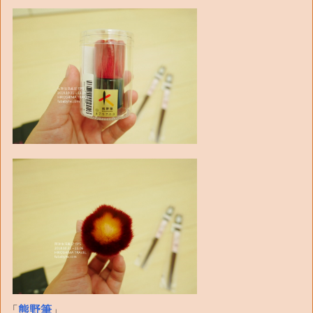
「
熊野筆
」