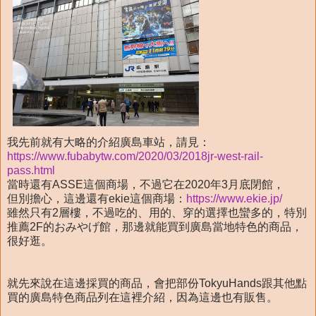
我先前就有大略的介紹廣島車站，請見：
https://www.fubabytw.com/2020/03/2018jr-west-rail-
pass.html
當時還有ASSE這個商場，不過它在2020年3月底閉館，
但別擔心，這邊還有ekie這個商場：
https://www.ekie.jp/
雖然只有2層樓，不過吃的、用的、穿的選擇也蠻多的，特別
推薦2F的おみやげ館，那邊就能買到廣島當地特色的商品，
很好逛。
就先來說在這邊採買的商品，會把部份TokyuHands跟其他點
買的廣島特色商品列在這裡介紹，因為這邊也有販售。