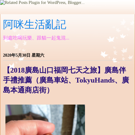
阿咪生活亂記
到處吃喝玩樂、跟貓一起鬼混...
2020年5月30日 星期六
【2018廣島山口福岡七天之旅】廣島伴
手禮推薦（廣島車站、TokyuHands、廣
島本通商店街）