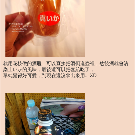
就用花枝做的酒瓶，可以直接把酒倒進壺裡，然後酒就會沾
染上いか的風味，最後還可以把壺給吃了，
單純覺得好可愛，到現在還沒拿出來用... XD