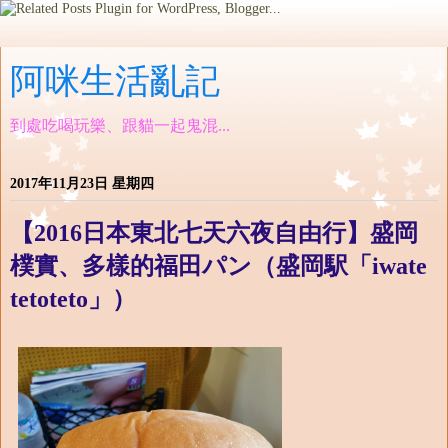
阿咪生活亂記
到處吃喝玩樂、跟貓一起鬼混...
2017年11月23日 星期四
【2016日本東北七天六夜自由行】盛岡
樸實、多樣的福田パン（盛岡駅「iwate
tetoteto」）