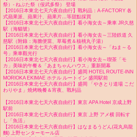
祭）- ねぶた祭（佞武多祭） 登場
【2016日本東北七天六夜自由行】戰利品：A-FACTORY 各
式蘋果派、蘋果汁、蘋果片…等甜點採買
【2016日本東北七天六夜自由行】看小海女去～乘車 JR久慈
駅（海貓號）
【2016日本東北七天六夜自由行】看小海女去～三陸鉄道 久
慈駅（附錄：海膽便當、草莓煮＆核桃丸子湯）
【2016日本東北七天六夜自由行】看小海女去～「ねま～る
号」乘車觀光行
【2016日本東北七天六夜自由行】看小海女去～喫茶「モ
カ」美味的午餐＆「あまちゃんハウス」重新開幕
【2016日本東北七天六夜自由行】盛岡 HOTEL ROUTE-INN
MORIOKA EKIMAE ホテル ルートイン 盛岡駅前
【2016日本東北七天六夜自由行】盛岡 「やきとり道場 こだ
わりやま」燒烤晚餐＆宵夜、戰利品
【2016日本東北七天六夜自由行】東京 APA Hotel 京成上野
駅前
【2016日本東北七天六夜自由行】東京 上野 アメ横 回転す
し「魚活」
【2016日本東北七天六夜自由行】はなまるうどん(花丸烏龍
麵) 上野センターモール店