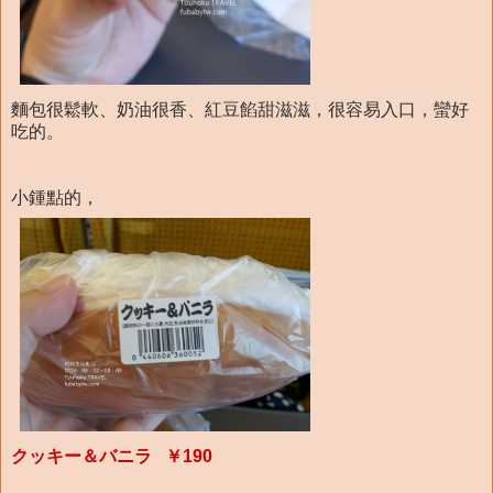
麵包很鬆軟、奶油很香、紅豆餡甜滋滋，很容易入口，蠻好
吃的。
小鍾點的，
クッキー＆バニラ ￥190