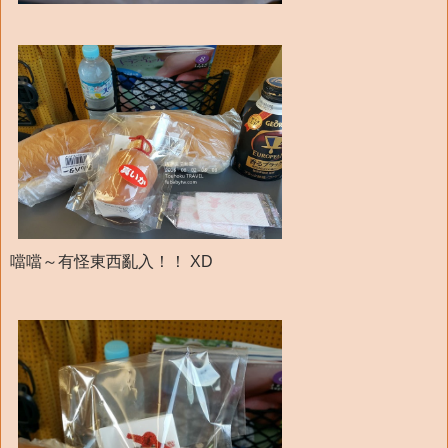
噹噹～有怪東西亂入！！ XD