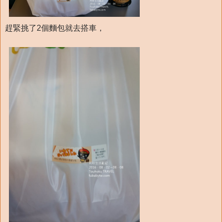
趕緊挑了2個麵包就去搭車，