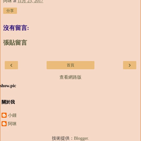
阿咪
at
11月 23, 2017
分享
沒有留言:
張貼留言
‹
›
首頁
查看網路版
show.pic
關於我
小鍾
阿咪
技術提供：
Blogger
.