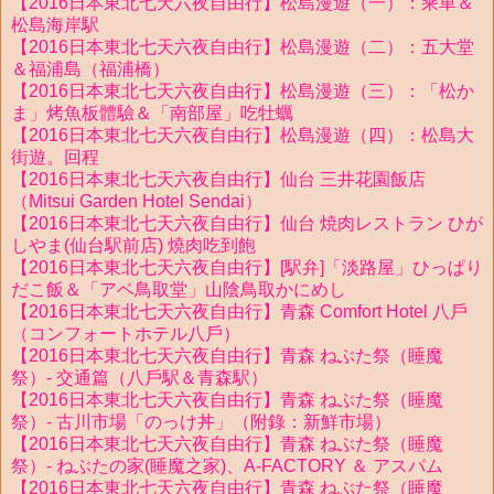
【2016日本東北七天六夜自由行】松島漫遊（一）：乘車＆
松島海岸駅
【2016日本東北七天六夜自由行】松島漫遊（二）：五大堂
＆福浦島（福浦橋）
【2016日本東北七天六夜自由行】松島漫遊（三）：「松か
ま」烤魚板體驗＆「南部屋」吃牡蠣
【2016日本東北七天六夜自由行】松島漫遊（四）：松島大
街遊。回程
【2016日本東北七天六夜自由行】仙台 三井花園飯店
（Mitsui Garden Hotel Sendai）
【2016日本東北七天六夜自由行】仙台 焼肉レストラン ひが
しやま(仙台駅前店) 燒肉吃到飽
【2016日本東北七天六夜自由行】[駅弁]「淡路屋」ひっぱり
だこ飯＆「アベ鳥取堂」山陰鳥取かにめし
【2016日本東北七天六夜自由行】青森 Comfort Hotel 八戶
（コンフォートホテル八戶）
【2016日本東北七天六夜自由行】青森 ねぶた祭（睡魔
祭）- 交通篇（八戶駅＆青森駅）
【2016日本東北七天六夜自由行】青森 ねぶた祭（睡魔
祭）- 古川市場「のっけ丼」（附錄：新鮮市場）
【2016日本東北七天六夜自由行】青森 ねぶた祭（睡魔
祭）- ねぶたの家(睡魔之家)、A-FACTORY ＆ アスパム
【2016日本東北七天六夜自由行】青森 ねぶた祭（睡魔