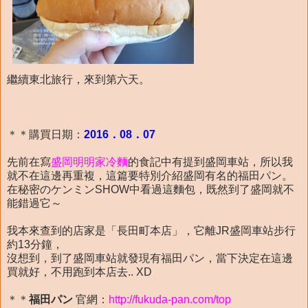
繼續東北旅行，來到第六天。
＊＊購買日期：
2016．08．07
先前在寫
盛岡明明家冷麵
的食記中有提到盛岡車站，所以我
就不在這邊再重複，這篇要特別介紹盛岡有名的福田パン。
在秘密のケンミンSHOW中看過這麵包，既然到了盛岡就不
能錯過它～
我本來查到的店家是「長田町本店」，它離JR盛岡車站步行
約13分鐘，
沒想到，到了盛岡車站就發現有福田パン，當下決定在這邊
買就好，不用跑到本店去.. XD
＊＊
福田パン
官網：
http://fukuda-pan.com/top