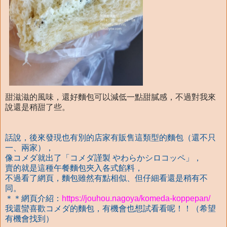
甜滋滋的風味，還好麵包可以減低一點甜膩感，不過對我來
說還是稍甜了些。
話說，後來發現也有別的店家有販售這類型的麵包（還不只
一、兩家），
像コメダ就出了「コメダ謹製 やわらかシロコッペ」，
賣的就是這種午餐麵包夾入各式餡料，
不過看了網頁，麵包雖然有點相似、但仔細看還是稍有不
同。
＊＊網頁介紹：
https://jouhou.nagoya/komeda-koppepan/
我還蠻喜歡
コメダ的麵包，有機會也想試看看呢！！（希望
有機會找到）