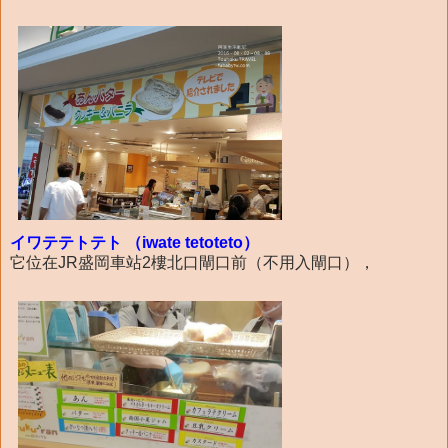
イワテテトテト （iwate tetoteto）
它位在JR盛岡車站2樓北口閘口前（不用入閘口），