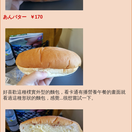
あんバター ￥170
好喜歡這種樸實外型的麵包，看卡通有播營養午餐的畫面就
看過這種形狀的麵包，感覺...很想嘗試一下。