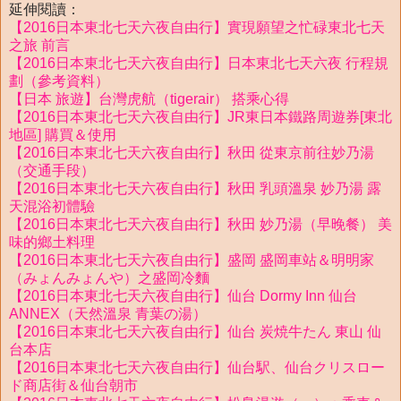
延伸閱讀：
【2016日本東北七天六夜自由行】實現願望之忙碌東北七天
之旅 前言
【2016日本東北七天六夜自由行】日本東北七天六夜 行程規
劃（參考資料）
【日本 旅遊】台灣虎航（tigerair） 搭乘心得
【2016日本東北七天六夜自由行】JR東日本鐵路周遊券[東北
地區] 購買＆使用
【2016日本東北七天六夜自由行】秋田 從東京前往妙乃湯
（交通手段）
【2016日本東北七天六夜自由行】秋田 乳頭溫泉 妙乃湯 露
天混浴初體驗
【2016日本東北七天六夜自由行】秋田 妙乃湯（早晚餐） 美
味的鄉土料理
【2016日本東北七天六夜自由行】盛岡 盛岡車站＆明明家
（みょんみょんや）之盛岡冷麵
【2016日本東北七天六夜自由行】仙台 Dormy Inn 仙台
ANNEX（天然溫泉 青葉の湯）
【2016日本東北七天六夜自由行】仙台 炭焼牛たん 東山 仙
台本店
【2016日本東北七天六夜自由行】仙台駅、仙台クリスロー
ド商店街＆仙台朝市