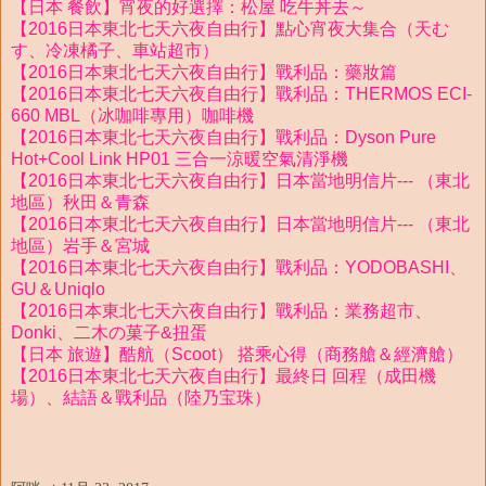
【日本 餐飲】宵夜的好選擇：松屋 吃牛丼去～
【2016日本東北七天六夜自由行】點心宵夜大集合（天む
す、冷凍橘子、車站超市）
【2016日本東北七天六夜自由行】戰利品：藥妝篇
【2016日本東北七天六夜自由行】戰利品：THERMOS ECI-
660 MBL（冰咖啡專用）咖啡機
【2016日本東北七天六夜自由行】戰利品：Dyson Pure
Hot+Cool Link HP01 三合一涼暖空氣清淨機
【2016日本東北七天六夜自由行】日本當地明信片--- （東北
地區）秋田＆青森
【2016日本東北七天六夜自由行】日本當地明信片--- （東北
地區）岩手＆宮城
【2016日本東北七天六夜自由行】戰利品：YODOBASHI、
GU＆Uniqlo
【2016日本東北七天六夜自由行】戰利品：業務超市、
Donki、二木の菓子&扭蛋
【日本 旅遊】酷航（Scoot） 搭乘心得（商務艙＆經濟艙）
【2016日本東北七天六夜自由行】最終日 回程（成田機
場）、結語＆戰利品（陸乃宝珠）