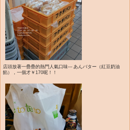
店頭放著一疊疊的熱門人氣口味--- あんバター（紅豆奶油
餡），一個才￥170呢！！