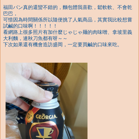
福田パン真的還蠻不錯的，麵包體我喜歡，鬆軟軟、不會乾
巴巴，
可惜因為時間關係所以隨便挑了人氣商品，其實我比較想嘗
試鹹的口味啊！！！！！
看網路上很多照片有加什麼じゃじゃ麺的肉味噌、拿坡里義
大利麵，連秋刀魚都有呀～～
下次如果還有機會造訪盛岡，一定要買鹹的口味來吃。