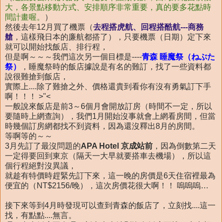
大，各景點移動方式、安排順序非常重要，真的要多花點時
間計畫喔。
）
然後去年12月買了機票（
去程搭虎航、回程搭酷航---商務
艙
，這樣飛日本的廉航都搭了），只要機票（日期）定下來
就可以開始找飯店、排行程，
但是啊～～～我們這次另一個目標是----
青森 睡魔祭（ねぶた
祭）
，睡魔祭時的飯店據說是有名的難訂，找了一些資料都
說很難搶到飯店，
實際上....除了難搶之外、價格還貴到看你有沒有勇氣訂下手
啊！！！ >"<
一般說來飯店是前3～6個月會開放訂房（時間不一定，所以
要隨時上網查詢），我們1月開始沒事就會上網看房間，但當
時幾個訂房網都找不到資料，因為還沒釋出8月的房間。
等啊等的～～
3月先訂了最沒問題的
APA Hotel 京成站前
，因為倒數第二天
一定得要回到東京（隔天一大早就要搭車去機場），所以這
個行程絕對沒異議，
就趁有特價時趕緊先訂下來，這一晚的房價是6天住宿裡最為
便宜的（NT$2156/晚），這次房價花很大啊！！ 嗚嗚嗚…
接下來等到4月時發現可以查到青森的飯店了，立刻找....這一
找，有點點....無言。