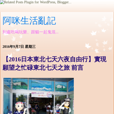
阿咪生活亂記
到處吃喝玩樂、跟貓一起鬼混...
2016年9月7日 星期三
【2016日本東北七天六夜自由行】實現
願望之忙碌東北七天之旅 前言