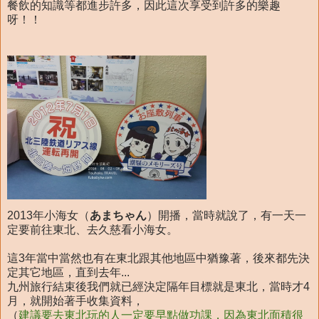
餐飲的知識等都進步許多，因此這次享受到許多的樂趣
呀！！
2013年小海女（
あまちゃん
）開播，當時就說了，有一天一
定要前往東北、去久慈看小海女。
這3年當中當然也有在東北跟其他地區中猶豫著，後來都先決
定其它地區，直到去年...
九州旅行結束後我們就已經決定隔年目標就是東北，當時才4
月，就開始著手收集資料，
（
建議要去東北玩的人一定要早點做功課，因為東北面積很