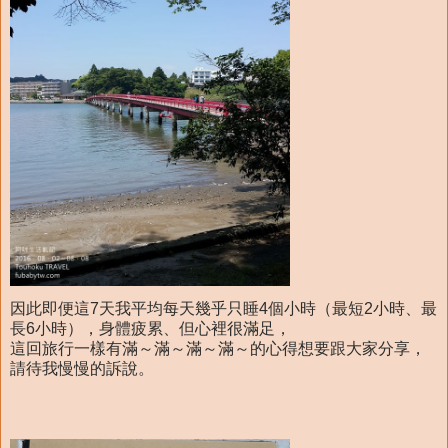
因此即便這7天我平均每天幾乎只睡4個小時（最短2小時、最
長6小時），身體疲累、但心裡很滿足，
這回旅行一樣有滿～滿～滿～滿～的心得想要跟大家分享，
請待我慢慢的訴說。