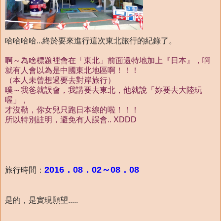
哈哈哈哈...終於要來進行這次東北旅行的紀錄了。
啊～為啥標題裡會在「東北」前面還特地加上『日本』，啊
就有人會以為是中國東北地區啊！！！
（本人未曾想過要去對岸旅行）
噗～我爸就誤會，我講要去東北，他就說「妳要去大陸玩
喔」，
才沒勒，你女兒只跑日本線的啦！！！
所以特別註明，避免有人誤會.. XDDD
2016．08．02～08．08
旅行時間：
是的，是實現願望.....