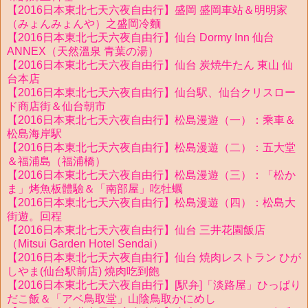
【2016日本東北七天六夜自由行】盛岡 盛岡車站＆明明家
（みょんみょんや）之盛岡冷麵
【2016日本東北七天六夜自由行】仙台 Dormy Inn 仙台
ANNEX（天然溫泉 青葉の湯）
【2016日本東北七天六夜自由行】仙台 炭焼牛たん 東山 仙
台本店
【2016日本東北七天六夜自由行】仙台駅、仙台クリスロー
ド商店街＆仙台朝市
【2016日本東北七天六夜自由行】松島漫遊（一）：乘車＆
松島海岸駅
【2016日本東北七天六夜自由行】松島漫遊（二）：五大堂
＆福浦島（福浦橋）
【2016日本東北七天六夜自由行】松島漫遊（三）：「松か
ま」烤魚板體驗＆「南部屋」吃牡蠣
【2016日本東北七天六夜自由行】松島漫遊（四）：松島大
街遊。回程
【2016日本東北七天六夜自由行】仙台 三井花園飯店
（Mitsui Garden Hotel Sendai）
【2016日本東北七天六夜自由行】仙台 焼肉レストラン ひが
しやま(仙台駅前店) 燒肉吃到飽
【2016日本東北七天六夜自由行】[駅弁]「淡路屋」ひっぱり
だこ飯＆「アベ鳥取堂」山陰鳥取かにめし