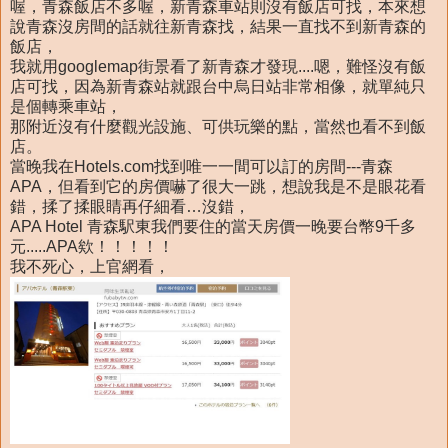
喔，青森飯店不多喔，新青森車站則沒有飯店可找，本來想
說青森沒房間的話就往新青森找，結果一直找不到新青森的
飯店，
我就用googlemap街景看了新青森才發現....嗯，難怪沒有飯
店可找，因為新青森站就跟台中烏日站非常相像，就單純只
是個轉乘車站，
那附近沒有什麼觀光設施、可供玩樂的點，當然也看不到飯
店。
當晚我在Hotels.com找到唯一一間可以訂的房間---青森
APA，但看到它的房價嚇了很大一跳，想說我是不是眼花看
錯，揉了揉眼睛再仔細看…沒錯，
APA Hotel 青森駅東我們要住的當天房價一晚要台幣9千多
元.....APA欸！！！！！
我不死心，上官網看，