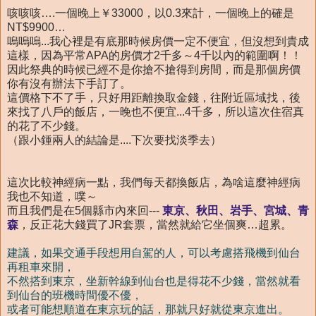
咳咳咳….一個晚上￥33000，以0.3來計，一個晚上的確是
NT$9900…
嗚嗚嗚...我心裡是有底那時候房價一定不便宜，但沒想到貴成
這樣，因為平常APA的房價才2千多～4千以內的範圍啊！！
因此祭典的時候已經不是你搶不搶得到房間，而是那個房價
你有沒有辦法下手訂了。
這價格下不了手，只好用距離換取金錢，往附近區域找，後
來找了八戶的飯店，一晚也不便宜...4千多，所以這次住宿真
的花了不少錢。
（跟小鍾兩人的結論是....下次要找淡季去）
這次比較神經病一點，我們每天都換飯店，為啥這麼神經病
我也不知道，噗～
而且我們是在5個縣市內來回---
東京、秋田、岩手、宮城、青
森
，反正花大錢買了JR套票，當然就給它坐個爽…超累。
建議，如果交通手段想用自駕的人，可以考慮搭飛機到仙台
再租車來開，
不然搭到東京，坐新幹線到仙台也是得花不少錢，當然就看
到仙台的班機時間優不優，
或者可能想順道在東京玩的話，那就只好就從東京進出。