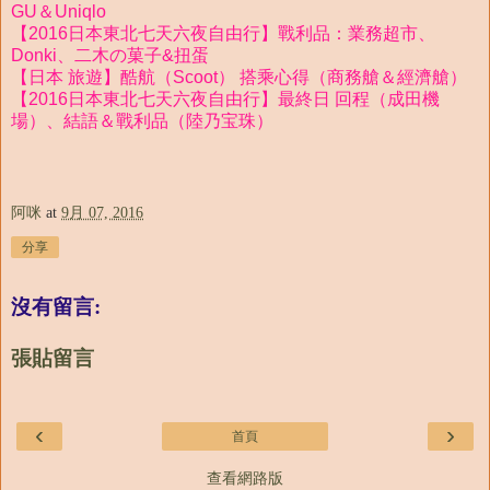
GU＆Uniqlo
【2016日本東北七天六夜自由行】戰利品：業務超市、
Donki、二木の菓子&扭蛋
【日本 旅遊】酷航（Scoot） 搭乘心得（商務艙＆經濟艙）
【2016日本東北七天六夜自由行】最終日 回程（成田機
場）、結語＆戰利品（陸乃宝珠）
阿咪
at
9月 07, 2016
分享
沒有留言:
張貼留言
‹
›
首頁
查看網路版