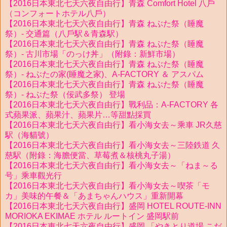
【2016日本東北七天六夜自由行】青森 Comfort Hotel 八戶
（コンフォートホテル八戶）
【2016日本東北七天六夜自由行】青森 ねぶた祭（睡魔
祭）- 交通篇（八戶駅＆青森駅）
【2016日本東北七天六夜自由行】青森 ねぶた祭（睡魔
祭）- 古川市場「のっけ丼」（附錄：新鮮市場）
【2016日本東北七天六夜自由行】青森 ねぶた祭（睡魔
祭）- ねぶたの家(睡魔之家)、A-FACTORY ＆ アスパム
【2016日本東北七天六夜自由行】青森 ねぶた祭（睡魔
祭）- ねぶた祭（佞武多祭） 登場
【2016日本東北七天六夜自由行】戰利品：A-FACTORY 各
式蘋果派、蘋果汁、蘋果片…等甜點採買
【2016日本東北七天六夜自由行】看小海女去～乘車 JR久慈
駅（海貓號）
【2016日本東北七天六夜自由行】看小海女去～三陸鉄道 久
慈駅（附錄：海膽便當、草莓煮＆核桃丸子湯）
【2016日本東北七天六夜自由行】看小海女去～「ねま～る
号」乘車觀光行
【2016日本東北七天六夜自由行】看小海女去～喫茶「モ
カ」美味的午餐＆「あまちゃんハウス」重新開幕
【2016日本東北七天六夜自由行】盛岡 HOTEL ROUTE-INN
MORIOKA EKIMAE ホテル ルートイン 盛岡駅前
【2016日本東北七天六夜自由行】盛岡 「やきとり道場 こだ