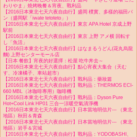
わりやま」燒烤晚餐＆宵夜、戰利品
【2016日本東北七天六夜自由行】盛岡 樸實、多樣的福田パ
ン（盛岡駅「iwate tetoteto」）
【2016日本東北七天六夜自由行】東京 APA Hotel 京成上野
駅前
【2016日本東北七天六夜自由行】東京 上野 アメ横 回転す
し「魚活」
【2016日本東北七天六夜自由行】はなまるうどん(花丸烏龍
麵) 上野センターモール店
【日本 餐飲】宵夜的好選擇：松屋 吃牛丼去～
【2016日本東北七天六夜自由行】點心宵夜大集合（天む
す、冷凍橘子、車站超市）
【2016日本東北七天六夜自由行】戰利品：藥妝篇
【2016日本東北七天六夜自由行】戰利品：THERMOS ECI-
660 MBL（冰咖啡專用）咖啡機
【2016日本東北七天六夜自由行】戰利品：Dyson Pure
Hot+Cool Link HP01 三合一涼暖空氣清淨機
【2016日本東北七天六夜自由行】日本當地明信片--- （東北
地區）秋田＆青森
【2016日本東北七天六夜自由行】日本當地明信片--- （東北
地區）岩手＆宮城
【2016日本東北七天六夜自由行】戰利品：YODOBASHI、