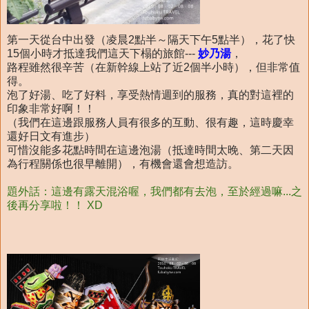
第一天從台中出發（凌晨2點半～隔天下午5點半），花了快
15個小時才抵達我們這天下榻的旅館---
妙乃湯
，
路程雖然很辛苦（在新幹線上站了近2個半小時），但非常值
得。
泡了好湯、吃了好料，享受熱情週到的服務，真的對這裡的
印象非常好啊！！
（我們在這邊跟服務人員有很多的互動、很有趣，這時慶幸
還好日文有進步）
可惜沒能多花點時間在這邊泡湯（抵達時間太晚、第二天因
為行程關係也很早離開），有機會還會想造訪。
題外話：這邊有露天混浴喔，我們都有去泡，至於經過嘛...之
後再分享啦！！ XD