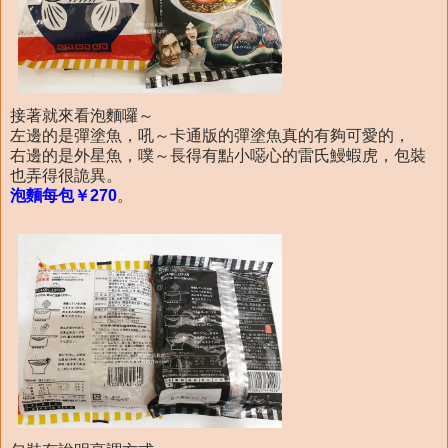
接著就來看泡麵囉～
左邊的是彈塗魚，吼～卡通版的彈塗魚真的有夠可愛的，
右邊的是外星魚，噗～長得有點小噁心的雷氏鰻蝦虎，包裝
也弄得很詭異。
泡麵每包￥270
。