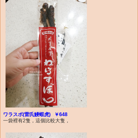
ワラスボ(雷氏鰻蝦虎) ￥648
一袋裡有2隻，這個比較大隻，