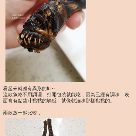
看起來就頗有異形的fu～
這款魚乾不用調理、打開包裝就能吃，因為已經有調味，表
面會有點醬汁黏黏的觸感，就像乾滷味那樣黏黏的。
兩款放一起比較，