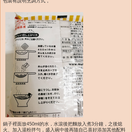
包裝有說明烹調方式，
鍋子裡面放450ml的水，水滾後把麵放入煮3分鐘，之後熄
火、加入湯粉拌勻，盛入碗中後再隨自己喜好添加其他配料