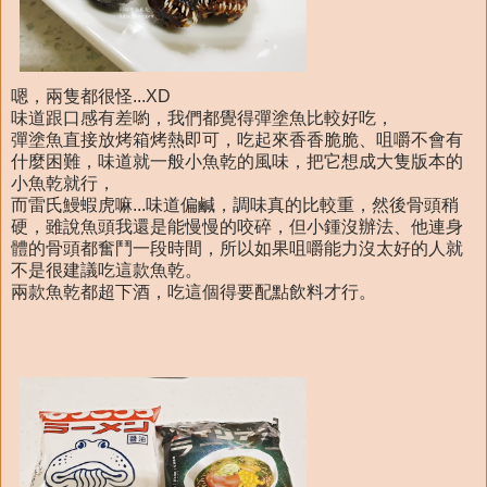
嗯，兩隻都很怪...XD
味道跟口感有差喲，我們都覺得彈塗魚比較好吃，
彈塗魚直接放烤箱烤熱即可，吃起來香香脆脆、咀嚼不會有
什麼困難，味道就一般小魚乾的風味，把它想成大隻版本的
小魚乾就行，
而雷氏鰻蝦虎嘛...味道偏鹹，調味真的比較重，然後骨頭稍
硬，雖說魚頭我還是能慢慢的咬碎，但小鍾沒辦法、他連身
體的骨頭都奮鬥一段時間，所以如果咀嚼能力沒太好的人就
不是很建議吃這款魚乾。
兩款魚乾都超下酒，吃這個得要配點飲料才行。