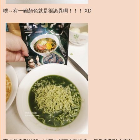
噗～有一碗顏色就是很詭異啊！！！ XD