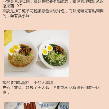
不愧是異形拉麵，連顏色都要有點詭異，很像異形吐出來的
鬼東西.. XD
聽說是加了槴子花粉讓顏色呈現綠色，而且湯頭還有點稠稠
的，頗有異形fu～
當然要加點配料、不然太單調，
先煮了雞蛋、醬燒了美人菇，再撒點蔥花就很有那麼一回
事，