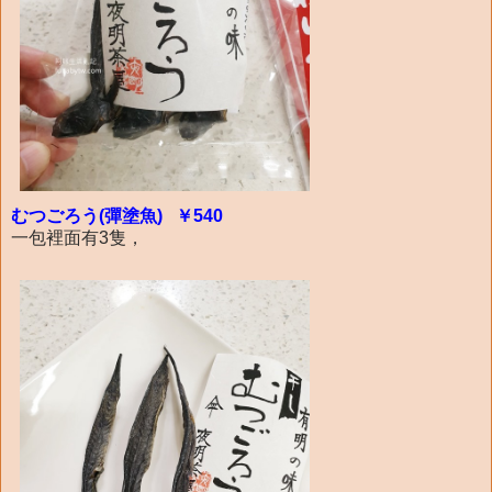
むつごろう(彈塗魚) ￥540
一包裡面有3隻，