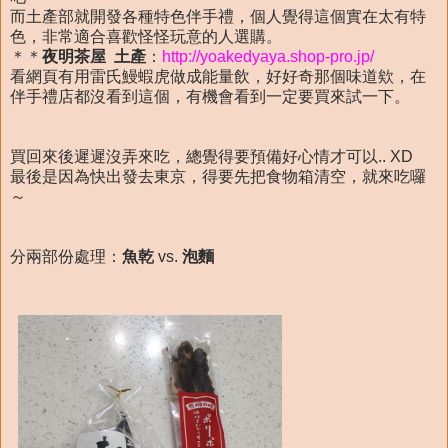
而土產部就開發各種特色伴手禮，個人覺得這個實在太有特
色，非常適合喜歡怪怪玩意的人選購。
＊＊
夜明茶屋 土產
：
http://yoakedyaya.shop-pro.jp/
看網頁有用雷氏鰻蝦虎做成能量飲，好好奇那個味道欸，在
伴手禮店都沒看到這個，有機會看到一定要買來試一下。
買回來後遲遲沒弄來吃，總覺得要預備好心情才可以.. XD
最後是因為快出發去東京，得要先把食物箱清空，就來吃囉
～
分兩部份處理：
魚乾
vs.
泡麵