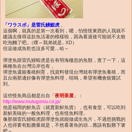
「ワラスボ」是雷氏鰻鰕虎
，
這個啊，就真的是第一次看到，嗯，怕怪怪東西的人我就不
建議去搜尋這款魚活著的模樣啦，因為看過後可能就不太敢
吃泡麵了吧..（噗～我弟就是.. XD）
但這做成魚乾也沒多可愛…哈～
彈塗魚跟雷氏鰻蝦虎是在有明海棲息的魚類，查了一下，這
兩種魚在台灣沿岸也有，
彈塗魚還能養殖飼育，找資料發現台灣就有彈塗魚養殖，而
且台南那邊好像有彈塗魚料理，哇嗚，希望有機會能嘗試
到。
這些怪魚商品都是出自「
夜明茶屋
」：
http://www.mutugorou.co.jp/
他是福岡的鮮魚店（就賣新鮮魚貨），也有食堂，可以吃到
新鮮美味的一般魚料理，也有怪魚料理..
像那個雷氏鰻蝦虎跟彈塗魚就能做成生魚片，不過想挑戰的
人也得要有點膽量就是，不然看著魚的頭…應該有點難下箸
吧～