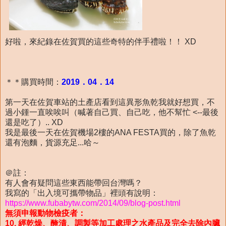
好啦，來紀錄在佐賀買的這些奇特的伴手禮啦！！ XD
＊＊購買時間：
2019．04．14
第一天在佐賀車站的土產店看到這異形魚乾我就好想買，不
過小鍾一直唉唉叫（喊著自己買、自己吃，他不幫忙 <--最後
還是吃了）.. XD
我是最後一天在佐賀機場2樓的ANA FESTA買的，除了魚乾
還有泡麵，貨源充足...哈～
＠註：
有人會有疑問這些東西能帶回台灣嗎？
我寫的「出入境可攜帶物品」裡頭有說明：
https://www.fubabytw.com/2014/09/blog-post.html
無須申報動物檢疫者：
10. 經乾燥、醃漬、調製等加工處理之水產品及完全去除內臟