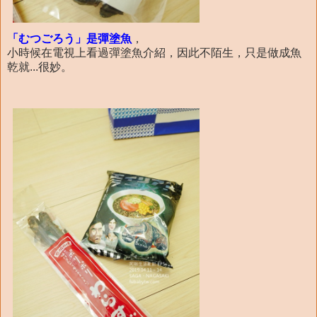
「むつごろう」是彈塗魚
，
小時候在電視上看過彈塗魚介紹，因此不陌生，只是做成魚
乾就...很妙。