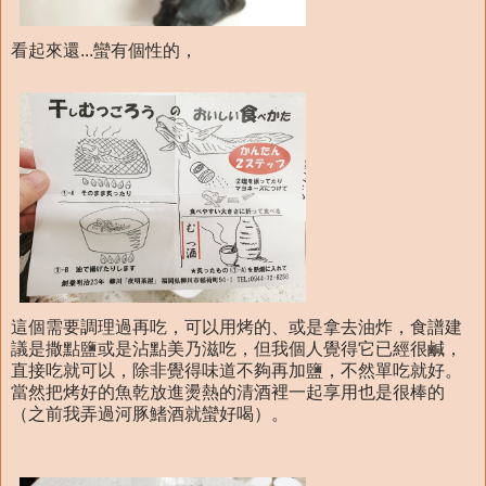
看起來還...蠻有個性的，
這個需要調理過再吃，可以用烤的、或是拿去油炸，食譜建
議是撒點鹽或是沾點美乃滋吃，但我個人覺得它已經很鹹，
直接吃就可以，除非覺得味道不夠再加鹽，不然單吃就好。
當然把烤好的魚乾放進燙熱的清酒裡一起享用也是很棒的
（之前我弄過河豚鰭酒就蠻好喝）。