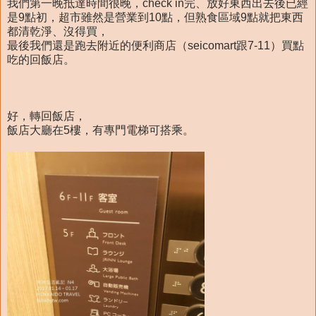
我們第一晚抵達時間很晚，check in完、放好東西出去後已經
是9點初，超市雖然是營業到10點，但熟食區域9點就把東西
都清乾淨、沒得買，
最後我們還是跑去附近的便利商店（seicomart跟7-11）買點
吃的回飯店。
好，轉回飯店，
飯店大廳在5樓，有專門電梯可搭乘。