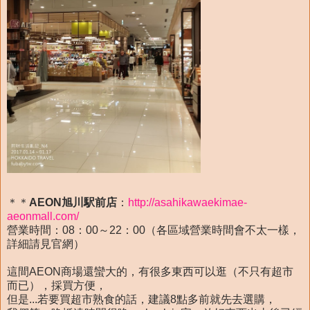
＊＊
AEON旭川駅前店
：
http://asahikawaekimae-
aeonmall.com/
營業時間：08：00～22：00（各區域營業時間會不太一樣，
詳細請見官網）
這間AEON商場還蠻大的，有很多東西可以逛（不只有超市
而已），採買方便，
但是...若要買超市熟食的話，建議8點多前就先去選購，