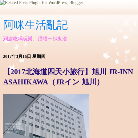
阿咪生活亂記
到處吃喝玩樂、跟貓一起鬼混...
2017年3月16日 星期四
【2017北海道四天小旅行】旭川 JR-INN
ASAHIKAWA（JRイン 旭川）