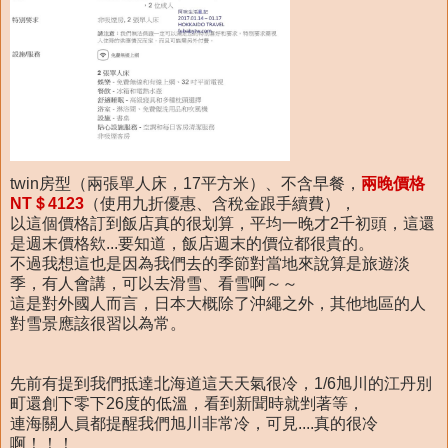
twin房型（兩張單人床，17平方米）、不含早餐，
兩晚價格
NT＄4123
（使用九折優惠、含稅金跟手續費），
以這個價格訂到飯店真的很划算，平均一晚才2千初頭，這還
是週末價格欸...要知道，飯店週末的價位都很貴的。
不過我想這也是因為我們去的季節對當地來說算是旅遊淡
季，有人會講，可以去滑雪、看雪啊～～
這是對外國人而言，日本大概除了沖繩之外，其他地區的人
對雪景應該很習以為常。
先前有提到我們抵達北海道這天天氣很冷，1/6旭川的江丹別
町還創下零下26度的低溫，看到新聞時就剉著等，
連海關人員都提醒我們旭川非常冷，可見....真的很冷
啊！！！