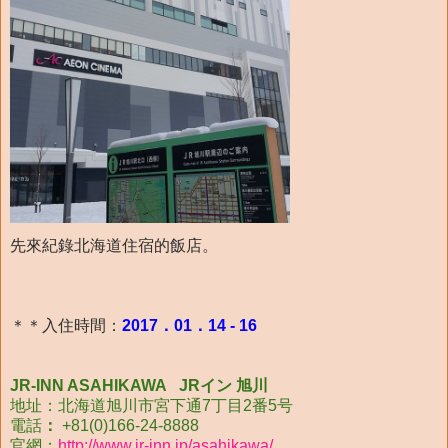
先來紀錄北海道住宿的飯店。
＊＊入住時間：
2017．01．14 - 16
JR-INN ASAHIKAWA JRイン 旭川
地址：北海道旭川市宮下通7丁目2番5号
電話
：
+81(0)166-24-8888
官網：
http://www.jr-inn.jp/asahikawa/