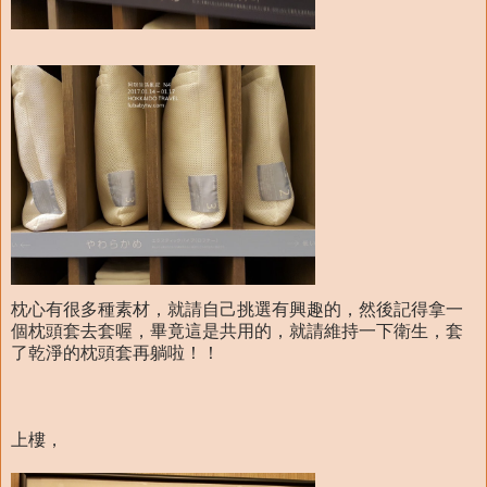
枕心有很多種素材，就請自己挑選有興趣的，然後記得拿一
個枕頭套去套喔，畢竟這是共用的，就請維持一下衛生，套
了乾淨的枕頭套再躺啦！！
上樓，