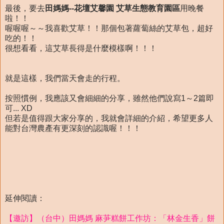
最後，要去
田媽媽--花壇艾馨園 艾草生態教育園區
用晚餐
啦！！
喔喔喔～～我喜歡艾草！！那個包著蘿蔔絲的艾草包，超好
吃的！！
很想看看，這艾草長得是什麼模樣啊！！！
就是這樣，我們當天會走的行程。
按照慣例，我應該又會細細的分享，雖然他們說寫1～2篇即
可... XD
但若是值得跟大家分享的，我就會詳細的介紹，希望更多人
能對台灣農產有更深刻的認識喔！！！
延伸閱讀：
【邀訪】（台中）田媽媽 麻芛糕餅工作坊：「林金生香」餅