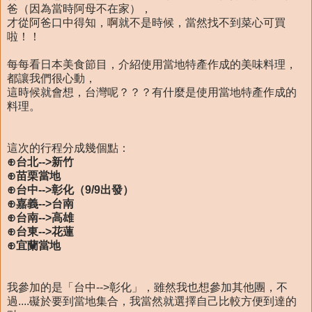
爸（因為當時阿母不在家），
才從阿爸口中得知，啊就不是時候，當然找不到菜心可買
啦！！
每每看日本美食節目，介紹使用當地特產作成的美味料理，
都讓我們很心動，
這時候就會想，台灣呢？？？有什麼是使用當地特產作成的
料理。
這次的行程分成幾個點：
⊕台北-->新竹
⊕苗栗當地
⊕台中-->彰化（9/9出發）
⊕嘉義-->台南
⊕台南-->高雄
⊕台東-->花蓮
⊕宜蘭當地
我參加的是「台中-->彰化」，雖然我也想參加其他團，不
過....礙於要到當地集合，我當然就選擇自己比較方便到達的