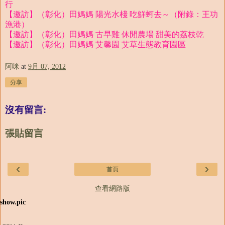
行
【邀訪】（彰化）田媽媽 陽光水棧 吃鮮蚵去～（附錄：王功
漁港）
【邀訪】（彰化）田媽媽 古早雞 休閒農場 甜美的荔枝乾
【邀訪】（彰化）田媽媽 艾馨園 艾草生態教育園區
阿咪
at
9月 07, 2012
分享
沒有留言:
張貼留言
‹
›
首頁
查看網路版
show.pic