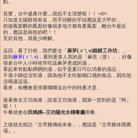
點。
其實，台中盛產什麼....我也不太清楚呢！！ >///<
只知道太陽餅很有名，而芋頭酥的芋頭應該是大甲的，
然後鳳梨酥的鳳梨好像很多地方都有產鳳梨，離台中最近
的，應該是南投的吧！！
至於其他，就甚少瞭解。
這回，看了行程，我們要去「
麻芛(ㄨㄟv)糕餅工作坊
」，
說到
麻芛(ㄨㄟv)
，看到更多人寫的是「麻意（薏）」，好像
很多台中人小時候常吃這麻芛煮成的湯，
看起來有點黏稠稠的湯，似乎是夏日可以消暑的湯品，
不過小鍾從沒吃過，因為他不太吃黏糊口感的食品，因此他
沒喝過這湯。
看來，有機會是得要嚐嚐這台中的特產才是。
接著會去王功漁港，說道王功漁港，我第一想到的是『蚵』
呢！！
午餐就會在
田媽媽--王功陽光水棧餐廳
用餐。
之後就去探訪「古早雞傳統米食」，應該是『古早雞休閒農
場』。