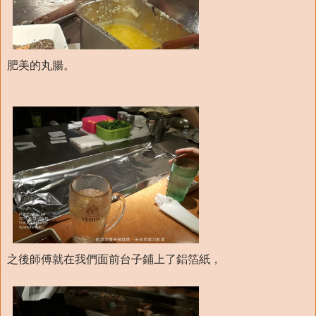
肥美的丸腸。
之後師傅就在我們面前台子鋪上了鋁箔紙，