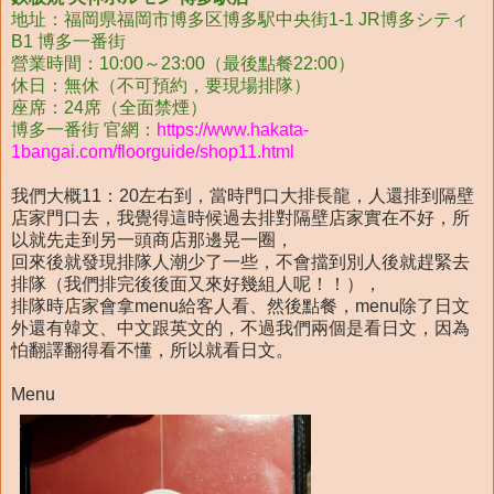
地址：福岡県福岡市博多区博多駅中央街1-1 JR博多シティ
B1 博多一番街
營業時間：10:00～23:00（最後點餐22:00）
休日：無休（不可預約，要現場排隊）
座席：24席（全面禁煙）
博多一番街 官網：
https://www.hakata-
1bangai.com/floorguide/shop11.html
我們大概11：20左右到，當時門口大排長龍，人還排到隔壁
店家門口去，我覺得這時候過去排對隔壁店家實在不好，所
以就先走到另一頭商店那邊晃一圈，
回來後就發現排隊人潮少了一些，不會擋到別人後就趕緊去
排隊（我們排完後後面又來好幾組人呢！！），
排隊時店家會拿menu給客人看、然後點餐，menu除了日文
外還有韓文、中文跟英文的，不過我們兩個是看日文，因為
怕翻譯翻得看不懂，所以就看日文。
Menu