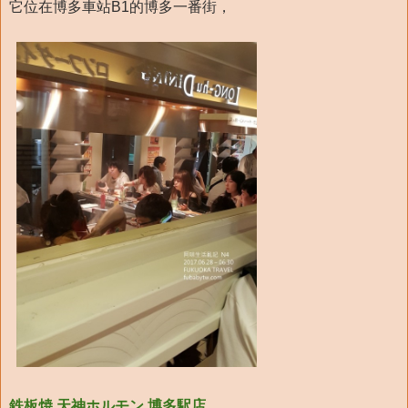
它位在博多車站B1的博多一番街，
鉄板焼 天神ホルモン 博多駅店