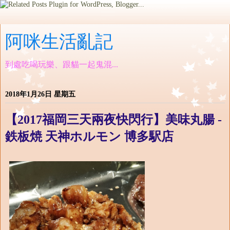
阿咪生活亂記
到處吃喝玩樂、跟貓一起鬼混...
2018年1月26日 星期五
【2017福岡三天兩夜快閃行】美味丸腸 -
鉄板焼 天神ホルモン 博多駅店