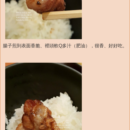
腸子煎到表面香脆、裡頭軟Q多汁（肥油），很香、好好吃。