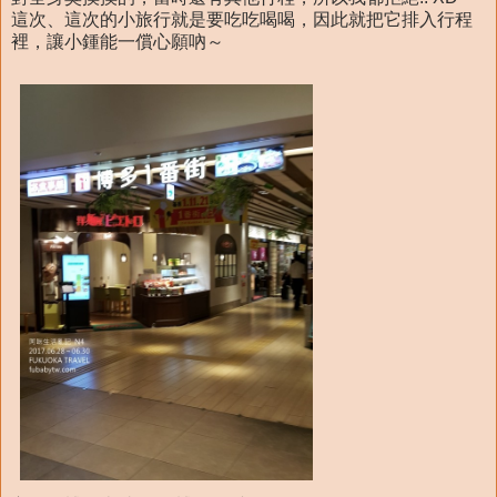
這次、這次的小旅行就是要吃吃喝喝，因此就把它排入行程
裡，讓小鍾能一償心願吶～