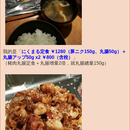
我的是「
にくまる定食 ￥1280（豚ニク150g、丸腸50g）＋
丸腸アップ50g x2 ￥800（含稅）
」
（豬肉丸腸定食＋丸腸增量2倍，就丸腸總量150g）