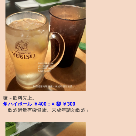
嘛～飲料先上。
角ハイボール ￥400；可樂 ￥300
「飲酒過量有礙健康。未成年請勿飲酒」