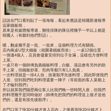
話說在門口看到貼了一張海報，看起來應該是韓國那邊報導
這家鐵板燒，
原來是有媒體報導過，難怪排隊的隊伍裡幾乎一半以上都是
韓國人（有聽到他們對話）。
嗯，翻桌幾乎是一批、一批來，這個料理方式有關係。
店內兩桌U型大鐵板（就圍著鐵板而坐），一桌12個位置，
一側邊4個人，店員會儘量安排到位子全滿，這樣也方便料理
上菜。
一桌只有一個師傅負責鐵板料理，白飯、湯品會有另外的助
手上菜，但鐵板炒菜、煎肉等都只有1人負責，
一次料理就是一排4人份，按著順序先後料理，因此即便我們
入座、但到我們吃到料理還要一陣子（等前面的客人菜都上
了才輪到我們），
所以就算我們隔壁兩位客人比我們晚一些時間入座，但我們
的料理幾乎是同時做好（師傅先把我們的料理送上後才送他
們的，還是有按先後順序）。
在門口等了快30分鐘才進入店內，之後再等快20分鐘才上