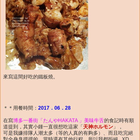
來寫這間好吃的鐵板燒。
＊＊用餐時間：
2017．06．28
在寫
博多一番街「たんやHAKATA 」美味牛舌
的食記時有順
道提到，其實小鍾一直很想吃這家「
天神ホルモン
」，
可是我嫌排隊人潮太多（等的人真的有夠多）、而且吃完絕
對全身臭摸摸的，當時還有其他行程，所以我都拒絕.. XD