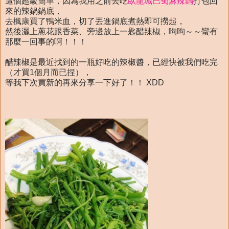
這個超級簡單，因為我用之前去吃
臥龍城巴蜀麻辣鍋
打包回
來的辣鍋鍋底，
去楓康買了鴨米血，切了丟進鍋底煮熱即可撈起，
然後灑上蔥花跟香菜、旁邊放上一匙醋辣椒，呴呴～～蠻有
那麼一回事的啊！！！
醋辣椒是最近找到的一瓶好吃的辣椒醬，已經快被我們吃完
（才買1個月而已捏），
等我下次買新的再來分享一下好了！！ XDD