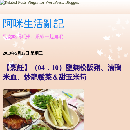
阿咪生活亂記
到處吃喝玩樂、跟貓一起鬼混...
2013年5月15日 星期三
【烹飪】（04．10）鹽麴松阪豬、滷鴨
米血、炒龍鬚菜＆甜玉米筍