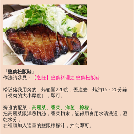
『
鹽麴松阪豬
』，
作法請參見：
【烹飪】鹽麴料理之 鹽麴松阪豬
松阪豬我用烤的，烤箱開220度，丟進去，烤約15～20分鐘
（視肉的大小厚度），即可。
旁邊的配菜：
高麗菜、香菜、洋蔥、檸檬
，
把高麗菜跟洋蔥切絲，香菜切末，記得用食用水清洗過，瀝
乾水分，
在裡頭加入適量的鹽跟檸檬汁，拌勻即可。