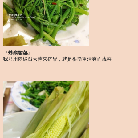
『
炒龍鬚菜
』
我只用辣椒跟大蒜來搭配，就是很簡單清爽的蔬菜。