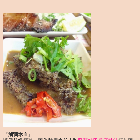
『
滷鴨米血
』