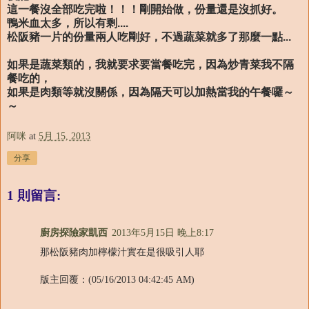
這一餐沒全部吃完啦！！！剛開始做，份量還是沒抓好。
鴨米血太多，所以有剩....
松阪豬一片的份量兩人吃剛好，不過蔬菜就多了那麼一點...
如果是蔬菜類的，我就要求要當餐吃完，因為炒青菜我不隔
餐吃的，
如果是肉類等就沒關係，因為隔天可以加熱當我的午餐囉～
～
阿咪
at
5月 15, 2013
分享
1 則留言:
廚房探險家凱西
2013年5月15日 晚上8:17
那松阪豬肉加檸檬汁實在是很吸引人耶
版主回覆：(05/16/2013 04:42:45 AM)