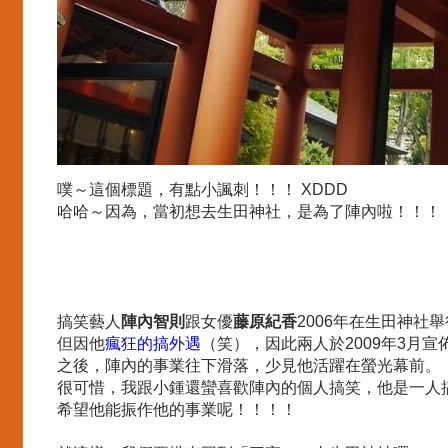
噗～這個標題，有點小諷刺！！！ XDDD
哈哈～因為，當初想去生田神社，是為了陣內啦！！！
搞笑藝人
陣內智則
跟女優
藤原紀香
2006年在生田神社
但因他
瘋狂的搞外遇
（笑），因此兩人於2009年3月宣
之後，陣內的事業往下滑落，少見他活躍在螢光幕前。
很可惜，我跟小鍾還蠻喜歡陣內的個人搞笑，他是一人
希望他能振作他的事業呢！！！！