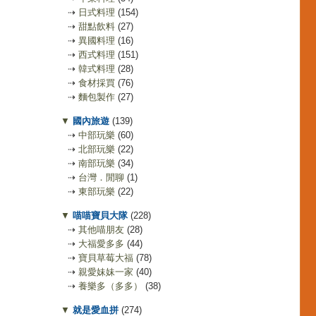
⇢
日式料理
(154)
⇢
甜點飲料
(27)
⇢
異國料理
(16)
⇢
西式料理
(151)
⇢
韓式料理
(28)
⇢
食材採買
(76)
⇢
麵包製作
(27)
▼
國內旅遊
(139)
⇢
中部玩樂
(60)
⇢
北部玩樂
(22)
⇢
南部玩樂
(34)
⇢
台灣．閒聊
(1)
⇢
東部玩樂
(22)
▼
喵喵寶貝大隊
(228)
⇢
其他喵朋友
(28)
⇢
大福愛多多
(44)
⇢
寶貝草莓大福
(78)
⇢
親愛妹妹一家
(40)
⇢
養樂多（多多）
(38)
▼
就是愛血拼
(274)