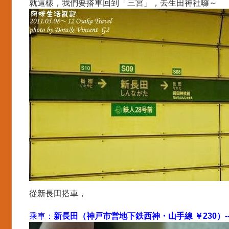
就這樣，我們要搭車回到「三宮」，去生田神社囉～
從新長田搭車，
乘車：
新長田（神戸市営地下鉄西神・山手線 ￥230）--