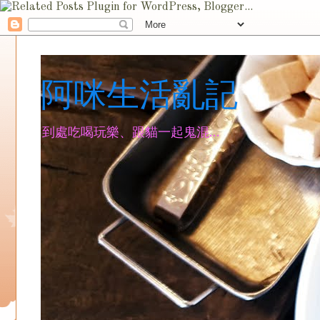
阿咪生活亂記
到處吃喝玩樂、跟貓一起鬼混...