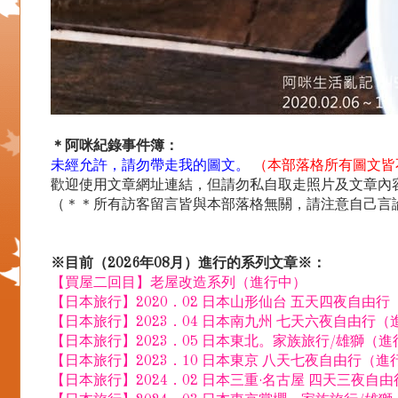
＊阿咪紀錄事件簿：
未經允許，請勿帶走我的圖文。
（本部落格所有圖文皆
歡迎使用文章網址連結，但請勿私自取走照片及文章內容.
（＊＊所有訪客留言皆與本部落格無關，請注意自己言
※目前（2026年08月）進行的系列文章※：
【買屋二回目】老屋改造系列（進行中）
【日本旅行】2020．02 日本山形仙台 五天四夜自由
【日本旅行】2023．04 日本南九州 七天六夜自由行（
【日本旅行】2023．05 日本東北。家族旅行/雄獅（
【日本旅行】2023．10 日本東京 八天七夜自由行（進
【日本旅行】2024．02 日本三重·名古屋 四天三夜自