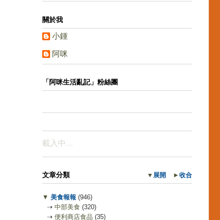
關於我
小鍾
阿咪
「阿咪生活亂記」粉絲團
載入中…
文章分類
▼
展開
►
收合
▼
美食報報
(946)
⇢
中部美食
(320)
⇢
便利商店食品
(35)