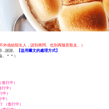
不外借給陌生人，請別再問、也別再隨意取走。）
..謝謝。
【盜用圖文的處理方式】
論。＊＊）
行（進行中）
進行中）
進行中）
行中）
由行 （進行中）