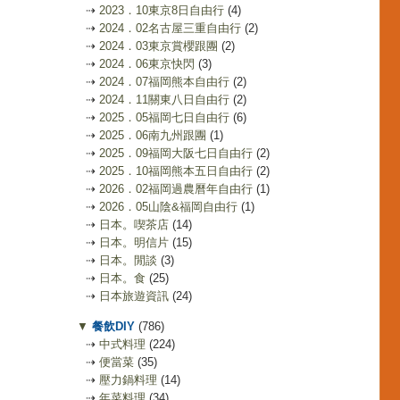
⇢
2023．10東京8日自由行
(4)
⇢
2024．02名古屋三重自由行
(2)
⇢
2024．03東京賞櫻跟團
(2)
⇢
2024．06東京快閃
(3)
⇢
2024．07福岡熊本自由行
(2)
⇢
2024．11關東八日自由行
(2)
⇢
2025．05福岡七日自由行
(6)
⇢
2025．06南九州跟團
(1)
⇢
2025．09福岡大阪七日自由行
(2)
⇢
2025．10福岡熊本五日自由行
(2)
⇢
2026．02福岡過農曆年自由行
(1)
⇢
2026．05山陰&福岡自由行
(1)
⇢
日本。喫茶店
(14)
⇢
日本。明信片
(15)
⇢
日本。閒談
(3)
⇢
日本。食
(25)
⇢
日本旅遊資訊
(24)
▼
餐飲DIY
(786)
⇢
中式料理
(224)
⇢
便當菜
(35)
⇢
壓力鍋料理
(14)
⇢
年菜料理
(34)