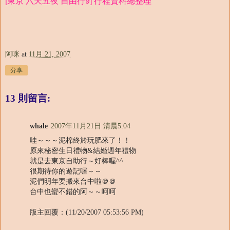
[東京 六天五夜 自由行9] 行程資料總整理
阿咪
at
11月 21, 2007
分享
13 則留言:
whale
2007年11月21日 清晨5:04
哇～～～泥棉終於玩肥來了！！
原來秘密生日禮物&結婚週年禮物
就是去東京自助行～好棒喔^^
很期待你的遊記喔～～
泥們明年要搬來台中啦＠＠
台中也蠻不錯的阿～～呵呵
版主回覆：(11/20/2007 05:53:56 PM)