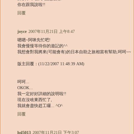
你在跟我說啦!!
回覆
joyce
2007年11月21日 上午8:47
嗯嗯~阿咪先忙吧!
我會慢慢等待你的遊記的^^
我想會對我將來(可能會有)的日本自助之旅相當有幫助,呵呵~~
版主回覆：(11/22/2007 11:48:39 AM)
呵呵...
OKOK...
我一定好好詳細的說明啦!!
現在沒啥東西忙了,
我就會盡快趕工囉... ^O^
回覆
hsl5013
2007年11月21日 下午3:07