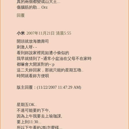
真的兩個都變成山大王...
傷腦筋的勒... Orz
回覆
小米
2007年11月21日 清晨5:55
開頭就放海膽壽司
刺激人呀- -
看到妳說家裡苑如遭小偷似的
我早就猜到了~通常小盆油在父母不在家時
都嘛會大開派對的~:p
這二天妳回家，那就只能約星期五嚕..
時間就看妳方便唄
版主回覆：(11/22/2007 11:47:29 AM)
星期五OK..
不過可能要約下午,
因為上午我要去上瑜珈課,
要上到11:30...
所以下午看約2點怎麼樣...