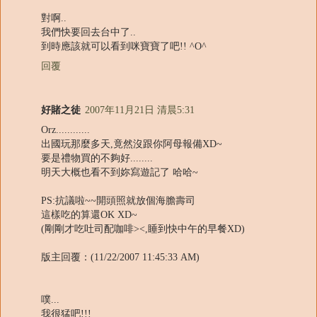
對啊..
我們快要回去台中了..
到時應該就可以看到咪寶寶了吧!! ^O^
回覆
好賭之徒
2007年11月21日 清晨5:31
Orz............
出國玩那麼多天,竟然沒跟你阿母報備XD~
要是禮物買的不夠好........
明天大概也看不到妳寫遊記了 哈哈~
PS:抗議啦~~開頭照就放個海膽壽司
這樣吃的算還OK XD~
(剛剛才吃吐司配咖啡><,睡到快中午的早餐XD)
版主回覆：(11/22/2007 11:45:33 AM)
噗...
我很猛吧!!!