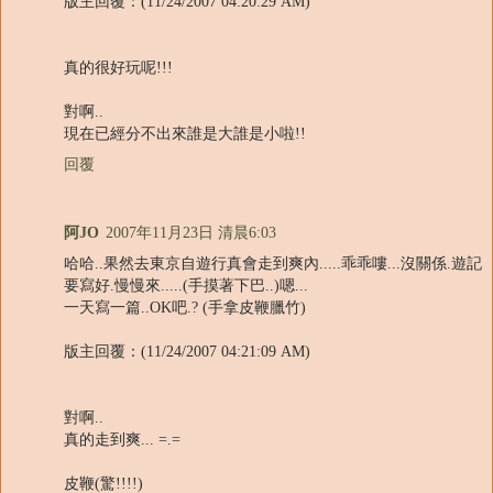
版主回覆：(11/24/2007 04:20:29 AM)
真的很好玩呢!!!
對啊..
現在已經分不出來誰是大誰是小啦!!
回覆
阿JO
2007年11月23日 清晨6:03
哈哈..果然去東京自遊行真會走到爽內.....乖乖嘍...沒關係.遊記
要寫好.慢慢來.....(手摸著下巴..)嗯...
一天寫一篇..OK吧.? (手拿皮鞭臘竹)
版主回覆：(11/24/2007 04:21:09 AM)
對啊..
真的走到爽... =.=
皮鞭(驚!!!!)