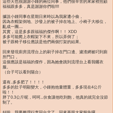
這些天也很謝謝小鍾的兩位同事，他們很辛苦的來家裡照顧
福福跟多多，真是謝謝你們啦!!!!
據說小鍾同事在星期日來時以為我家遭小偷，
因為衣帽架倒地、沙發上的被子掉在地上、小椅子大移位，
亂成一團....
其實，這是多多跟福福的傑作啊！！ XDD
多多可能爬上衣帽架下不來，所以弄倒了；
被子跟椅子移位應該是他們兩個打架的結果。
回來發現廚房流理台上的刷子掉在門口邊、濾渣網被叼到廁
所門口，
這個應該是福福的傑作，因為她會跳到流理台上看我曬衣
服。
（台子可以看到陽台）
還有..多多肥了！！！！
多多的肚子明顯變大，小鍾抱他量體重，多多現在4公斤
啦！！
胖了0.3公斤呢，呵呵...伙食讓他吃到飽，他真的就完全沒節
制了。
好啦，我要整理行李回台北了，回來再跟大家報告囉。