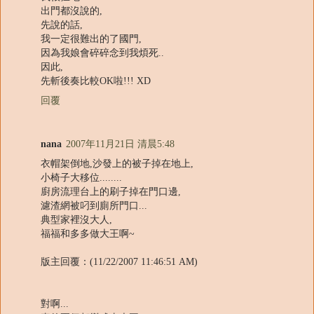
出門都沒說的,
先說的話,
我一定很難出的了國門,
因為我娘會碎碎念到我煩死..
因此,
先斬後奏比較OK啦!!! XD
回覆
nana
2007年11月21日 清晨5:48
衣帽架倒地,沙發上的被子掉在地上,
小椅子大移位........
廚房流理台上的刷子掉在門口邊,
濾渣網被叼到廁所門口...
典型家裡沒大人,
福福和多多做大王啊~
版主回覆：(11/22/2007 11:46:51 AM)
對啊...