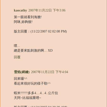
kaocathy
2007年11月22日 下午3:06
第一眼就看到海膽!
阿咪,妳夠狠!
版主回覆：(11/22/2007 02:02:08 PM)
噗...
總是要來點刺激的啊... XD
回覆
雪焰(絳繪)
2007年11月22日 下午4:04
回來囉^^
看起來很好玩的樣子勒^^
蝦米!!!!!!多多4....4...4..公斤拉
天阿~比福福重哩~