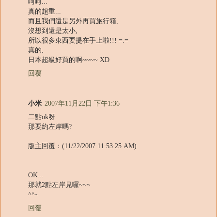
呵呵...
真的超重...
而且我們還是另外再買旅行箱,
沒想到還是太小,
所以很多東西要提在手上啦!!! =.=
真的,
日本超級好買的啊~~~~ XD
回覆
小米
2007年11月22日 下午1:36
二點ok呀
那要約左岸嗎?
版主回覆：(11/22/2007 11:53:25 AM)
OK...
那就2點左岸見囉~~~
^^~
回覆