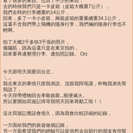
看了很多的東西、也買了不少的東西，
去的時候我們只提一卡皮箱（皮箱大概重7公斤），
我們去時的行李總重約14公斤，
回來，多了一卡小皮箱，兩箱皮箱的重量總重34.1公斤，
這還不含我們帶上飛機的隨身行李，我們倆的隨身行李也不
輕啊。
拍了大概2千多快3千張的照片，
傷腦筋，因為這還只是在東京拍的，
回來要再邊整理行李、邊拍照記錄。 Orz
今天跟明天我要回台北，
ㄟ...
我去東京的事情只跟我弟說、沒跟我阿母講，昨晚我弟先幫
我說了，
今天得帶禮物回去孝敬娘親...順便滅火。
所以要開始寫遊記得等我明天回來再動工啦！！
這次寫遊記應該會很久，因為我會比較詳細的紀錄，
一方面給我們的旅遊做個記錄，
另一方面希望我們的經驗可以提供想去自助行的朋友有些幫