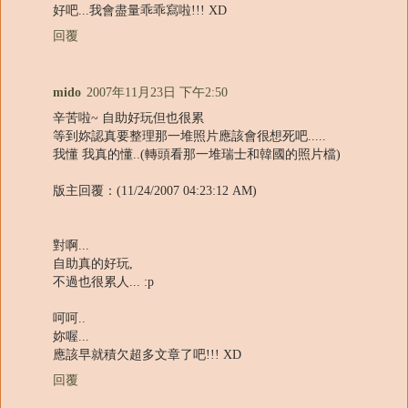
好吧...我會盡量乖乖寫啦!!! XD
回覆
mido
2007年11月23日 下午2:50
辛苦啦~ 自助好玩但也很累
等到妳認真要整理那一堆照片應該會很想死吧.....
我懂 我真的懂..(轉頭看那一堆瑞士和韓國的照片檔)
版主回覆：(11/24/2007 04:23:12 AM)
對啊...
自助真的好玩,
不過也很累人... :p
呵呵..
妳喔...
應該早就積欠超多文章了吧!!! XD
回覆