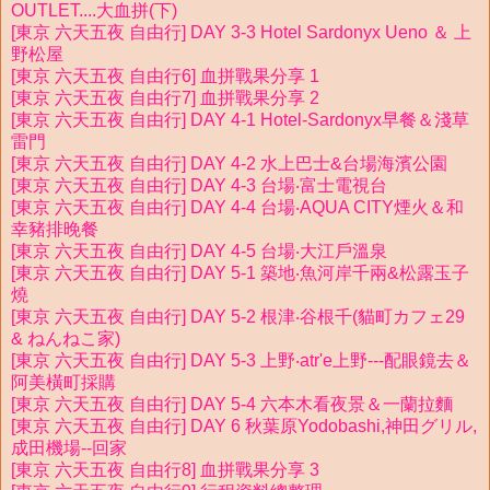
OUTLET....大血拼(下)
[東京 六天五夜 自由行] DAY 3-3 Hotel Sardonyx Ueno ＆ 上
野松屋
[東京 六天五夜 自由行6] 血拼戰果分享 1
[東京 六天五夜 自由行7] 血拼戰果分享 2
[東京 六天五夜 自由行] DAY 4-1 Hotel-Sardonyx早餐＆淺草
雷門
[東京 六天五夜 自由行] DAY 4-2 水上巴士&台場海濱公園
[東京 六天五夜 自由行] DAY 4-3 台場‧富士電視台
[東京 六天五夜 自由行] DAY 4-4 台場‧AQUA CITY煙火＆和
幸豬排晚餐
[東京 六天五夜 自由行] DAY 4-5 台場‧大江戶溫泉
[東京 六天五夜 自由行] DAY 5-1 築地‧魚河岸千兩&松露玉子
燒
[東京 六天五夜 自由行] DAY 5-2 根津‧谷根千(貓町カフェ29
& ねんねこ家)
[東京 六天五夜 自由行] DAY 5-3 上野‧atr'e上野---配眼鏡去＆
阿美橫町採購
[東京 六天五夜 自由行] DAY 5-4 六本木看夜景＆一蘭拉麵
[東京 六天五夜 自由行] DAY 6 秋葉原Yodobashi,神田グリル,
成田機場--回家
[東京 六天五夜 自由行8] 血拼戰果分享 3