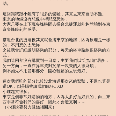
助。
這回讓我跟小鍾有了很多的體驗，其實去東京自助不難。
東京的地鐵沒有想像中得那麼恐怖，
大家只要在上下班尖峰時間去搭台北捷運就能夠體驗到在東
京尖峰時刻的感受。
搭過台北的捷運後其實就會搭東京的地鐵，因為原理是一樣
的，不用想的太恐怖，
之後我會詳細說明搭乘的部分，每天的搭車路線跟搭乘的方
式，
我們這回都沒有購買到一日卷，主要我們以"定點遊"居多，
另一方面，一直在算車資對於第一次去的人很麻煩，
倒不如先不用管那部分，開心輕鬆的去玩最好。
這次我們吃的部分比較沒北海道那次來的驚豔，不過也算是
還OK，倒是購物讓我們瘋狂.. XD
小鍾超支很多。
東京是個非常好購物的地方，因為太多好逛好買的，而且東
西非常符合我們的喜好，因此才會透支啊～～
（小鍾說要努力賺錢補回來）