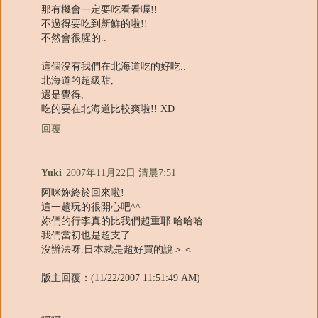
那有機會一定要吃看看喔!!
不過得要吃到新鮮的啦!!
不然會很腥的..
這個沒有我們在北海道吃的好吃..
北海道的超級甜,
還是覺得,
吃的要在北海道比較爽啦!! XD
回覆
Yuki
2007年11月22日 清晨7:51
阿咪妳終於回來啦!
這一趟玩的很開心吧^^
妳們的行李真的比我們超重耶 哈哈哈
我們當初也是超支了…
沒辦法呀.日本就是超好買的說＞＜
版主回覆：(11/22/2007 11:51:49 AM)