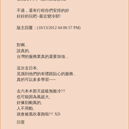
不過，還有行程你們安排的好
好好的玩吧~最近變冷耶!
版主回覆：(10/13/2012 04:00:57 PM)
對啊...
說真的,
台灣的服務業真的還要加強...
這次去日本,
見識到他們的有禮跟貼心的服務..
真的可以多多學習~~~
去六本木那天超級無敵冷!!!
也可能因為風超大,
好像刮颱風的,
人不用動,
就會被風吹著跑啦!!! XD
回覆