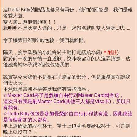
連Hello Kitty的贈品也都只有兩份，他們的回答是---我們是報
名雙人遊。
雙人遊....遊他個頭啦！！
就明明不是啥雙人遊的，只是一起報名就叫雙人遊喔...呿.....
拿了機票跟2個Kitty包後，我們就離開。
隔天，接手業務的小姐終於主動打電話給小鍾(
＊附註
)
對於前一晚的事情一直道歉，說昨晚留守的人沒弄清楚，然
後她會補杯子跟2個包包給我們。
說實話今天我們不是很在乎贈品的部分，但是服務實在讓我
們太火大，
不然就是當初不要答應我們有這些贈品，
☆Master Card杯子是參加自由行刷Master Card就有送，
這次只有我是刷Master Card(其他三人都是Visa卡)，所以只
有我有。
☆Hello Kitty包包是參加長榮的自由行行程就有送，因此應該
是每個參加的人都有。
早上還確認的說有杯子、單子上也著名要給我杯子，可是到
晚上就沒有？！