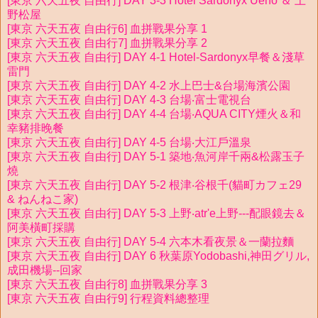
[東京 六天五夜 自由行] DAY 3-3 Hotel Sardonyx Ueno ＆ 上
野松屋
[東京 六天五夜 自由行6] 血拼戰果分享 1
[東京 六天五夜 自由行7] 血拼戰果分享 2
[東京 六天五夜 自由行] DAY 4-1 Hotel-Sardonyx早餐＆淺草
雷門
[東京 六天五夜 自由行] DAY 4-2 水上巴士&台場海濱公園
[東京 六天五夜 自由行] DAY 4-3 台場‧富士電視台
[東京 六天五夜 自由行] DAY 4-4 台場‧AQUA CITY煙火＆和
幸豬排晚餐
[東京 六天五夜 自由行] DAY 4-5 台場‧大江戶溫泉
[東京 六天五夜 自由行] DAY 5-1 築地‧魚河岸千兩&松露玉子
燒
[東京 六天五夜 自由行] DAY 5-2 根津‧谷根千(貓町カフェ29
& ねんねこ家)
[東京 六天五夜 自由行] DAY 5-3 上野‧atr'e上野---配眼鏡去＆
阿美橫町採購
[東京 六天五夜 自由行] DAY 5-4 六本木看夜景＆一蘭拉麵
[東京 六天五夜 自由行] DAY 6 秋葉原Yodobashi,神田グリル,
成田機場--回家
[東京 六天五夜 自由行8] 血拼戰果分享 3
[東京 六天五夜 自由行9] 行程資料總整理