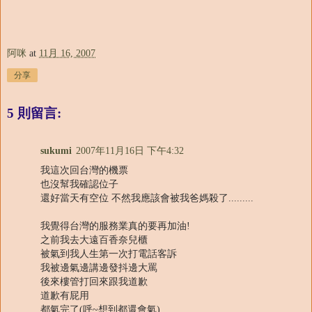
阿咪
at
11月 16, 2007
分享
5 則留言:
sukumi
2007年11月16日 下午4:32
我這次回台灣的機票
也沒幫我確認位子
還好當天有空位 不然我應該會被我爸媽殺了.........
我覺得台灣的服務業真的要再加油!
之前我去大遠百香奈兒櫃
被氣到我人生第一次打電話客訴
我被邊氣邊講邊發抖邊大罵
後來樓管打回來跟我道歉
道歉有屁用
都氣完了(呼~想到都還會氣)