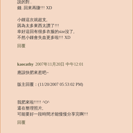
說的對..
錢..回來再賺!!! XD
小鍾這次就超支,
因為太多東西太讚了!!!
幸好這回有很多衣服的size沒了,
不然小鍾會失血更多啦!!! XD
回覆
kaocathy
2007年11月20日 中午12:01
應該快肥來惹吧~
版主回覆：(11/20/2007 05:53:02 PM)
我肥來啦!!!!! ^O^
還在整理照片,
可能要好一段時間才能慢慢分享完啊!!!
回覆