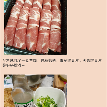
配料就挑了一盒羊肉、幾種菇菇、青菜跟豆皮，火鍋跟豆皮
是好搭檔呀～