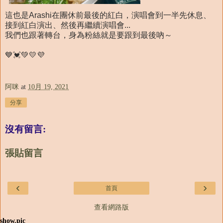
這也是Arashi在團休前最後的紅白，演唱會到一半先休息、
接到紅白演出、然後再繼續演唱會...
我們也跟著轉台，身為粉絲就是要跟到最後吶～
💙💓💚💛💜
阿咪
at
10月 19, 2021
分享
沒有留言:
張貼留言
‹
›
首頁
查看網路版
show.pic