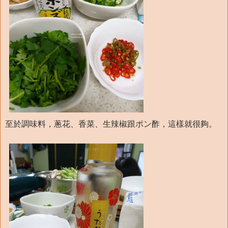
至於調味料，蔥花、香菜、生辣椒跟ポン酢，這樣就很夠。