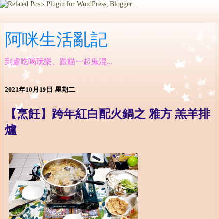
阿咪生活亂記
到處吃喝玩樂、跟貓一起鬼混...
2021年10月19日 星期二
【烹飪】跨年紅白配火鍋之 雅方 羔羊排
爐