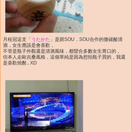
月桂冠這支「
うたかた
」是跟SOU．SOU合作的微碳酸清
酒，女生應該是會喜歡，
不管是瓶子外觀還是清酒風味，都蠻合多數女生胃口的，
但本人走歐吉桑風格，這個單純是因為想拍瓶子買的，我還
是喜歡焼酎.. XD