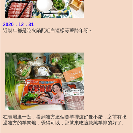
2020．12．31
近幾年都是吃火鍋配紅白這樣等著跨年呀～
在賣場逛一逛，看到雅方這個羔羊排爐好像不錯，之前有吃
過雅方的羊肉爐，覺得可以，那就來吃這款羔羊排的好了。