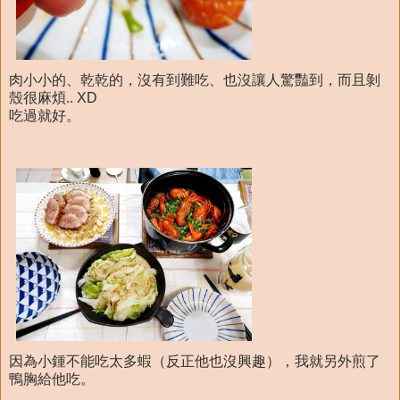
肉小小的、乾乾的，沒有到難吃、也沒讓人驚豔到，而且剝
殼很麻煩.. XD
吃過就好。
因為小鍾不能吃太多蝦（反正他也沒興趣），我就另外煎了
鴨胸給他吃。