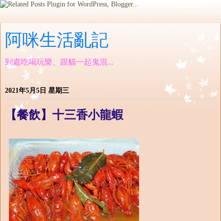
阿咪生活亂記
到處吃喝玩樂、跟貓一起鬼混...
2021年5月5日 星期三
【餐飲】十三香小龍蝦