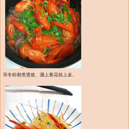
等冬粉都煮透後、灑上蔥花就上桌。