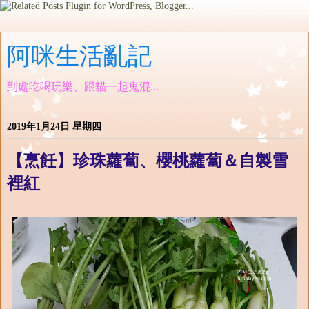
阿咪生活亂記
到處吃喝玩樂、跟貓一起鬼混...
2019年1月24日 星期四
【烹飪】珍珠蘿蔔、櫻桃蘿蔔＆自製雪
裡紅