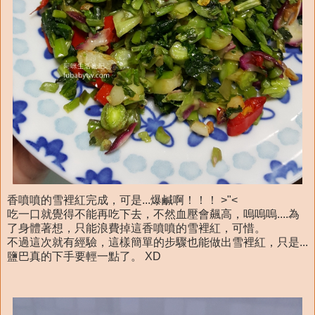
香噴噴的雪裡紅完成，可是...爆鹹啊！！！ >"<
吃一口就覺得不能再吃下去，不然血壓會飆高，嗚嗚嗚....為
了身體著想，只能浪費掉這香噴噴的雪裡紅，可惜。
不過這次就有經驗，這樣簡單的步驟也能做出雪裡紅，只是...
鹽巴真的下手要輕一點了。 XD