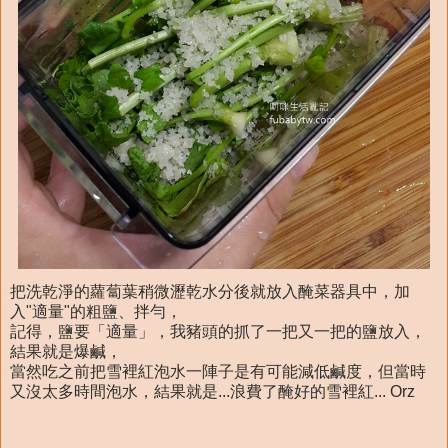
把洗乾淨的蘿蔔葉稍微瀝乾水分後就放入醃菜器具中，加
入"適量"的粗鹽、拌勻，
記得，鹽要「適量」，我豬頭的抓了一把又一把的鹽放入，
結果就是爆鹹，
當然吃之前把雪裡紅泡水一陣子是有可能減低鹹度，但當時
又沒太多時間泡水，結果就是...浪費了醃好的雪裡紅... Orz