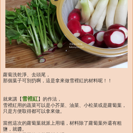
蘿蔔洗乾淨、去頭尾，
那個葉子可別扔啊，這是拿來做雪裡紅的材料呢！！
雪裡紅
就來講【
】的作法，
雪裡紅用的蔬菜可以是小芥菜、油菜、小松菜或是蘿蔔葉，
只是方便取得都可以拿來做。
當然這次的蘿蔔葉就派上用場，材料除了蘿蔔葉外還有粗
鹽，就醬。