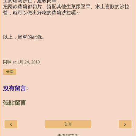
至於蘿蔔沙拉，超級簡單，
把兩款蘿蔔都切片、搭配其他生菜跟堅果、淋上喜歡的沙拉
醬，就可以做出好吃的蘿蔔沙拉囉～
以上，簡單的紀錄。
阿咪
at
1月 24, 2019
分享
沒有留言:
張貼留言
‹
›
首頁
查看網路版