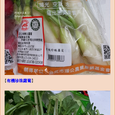
【
有機珍珠蘿蔔
】