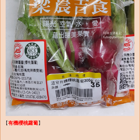
【
有機櫻桃蘿蔔
】