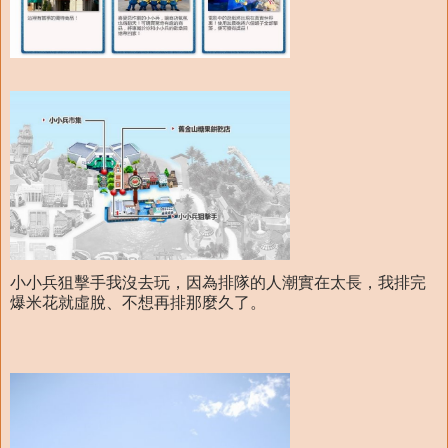
小小兵狙擊手我沒去玩，因為排隊的人潮實在太長，我排完
爆米花就虛脫、不想再排那麼久了。