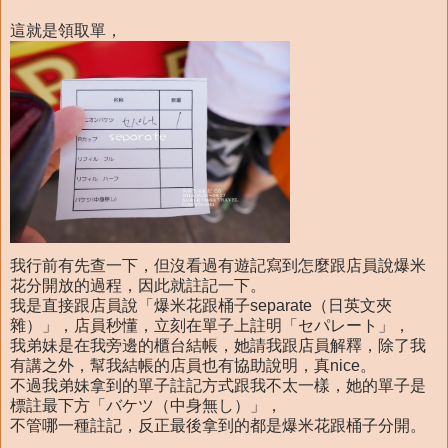
這就是領取單，
我行前有先查一下，但沒看過有遊記寫到怎麼跟店員說爆米
花分開放的過程，因此就註記一下。
我是直接跟店員說「爆米花跟桶子separate（日英文夾
雜）」，店員秒懂，立刻在單子上註明「セパレート」，
我弟妹是在我旁邊的櫃台結帳，她請我跟店員解釋，除了我
有講之外，幫我結帳的店員也有協助說明，真nice。
不過我弟妹拿到的單子註記方式跟我不太一樣，她的單子是
標註最下方「バケツ（中身無し）」，
不管哪一種註記，反正最後拿到的都是爆米花跟桶子分開。