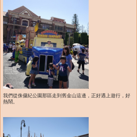
我們從侏儸紀公園那區走到舊金山這邊，正好遇上遊行，好
熱鬧。