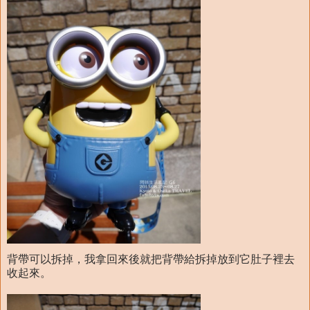
背帶可以拆掉，我拿回來後就把背帶給拆掉放到它肚子裡去
收起來。