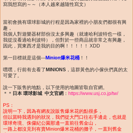
寫我想寫的～～（本人越來越隨性寫文）
當初會挑有環球影城的行程是因為家裡的小朋友們都很有興
趣，
我個人對遊樂器材部份沒太多興趣（就連哈利波特也一樣，
我從沒看過哈利波特），但對於一些商品就非常之有興趣，
因此，買東西才是我的目的啊！！！！！ XDD
第一目標就是這個---
Minion爆米花桶
！！
嘿嘿，行前有去看了
MINIONS
，這群黃色的小傢伙們真的太
可愛了。
說一下販售的地點，以下使用的地圖皆取自官網。
＊＊
日本 環球影城 中文官網
：
https://www.usj.co.jp/tw/
PS：
說明一下，因為有網友說販售爆米花的點很多，
但以當時我遇到的狀況，我們從大門口往右手邊走，也就是
環球奇境、侏儸紀公園那邊一直前往舊金山，
一路上都沒見到有賣Minion爆米花桶的攤子，一直到舊金