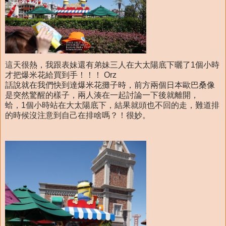
這天很熱，我跟表妹還有弟妹三人在大太陽底下曬了1個小時
才把爆米花給買到手！！！ Orz
話說就在我們快到達爆米花攤子時，前方兩個日本歐巴桑像
是突然驚醒的樣子，兩人湊在一起討論一下後就離開，
蛤，1個小時站在大太陽底下，結果就頭也不回的走，難道排
的時候沒注意到自己在排啥嗎？！很妙。