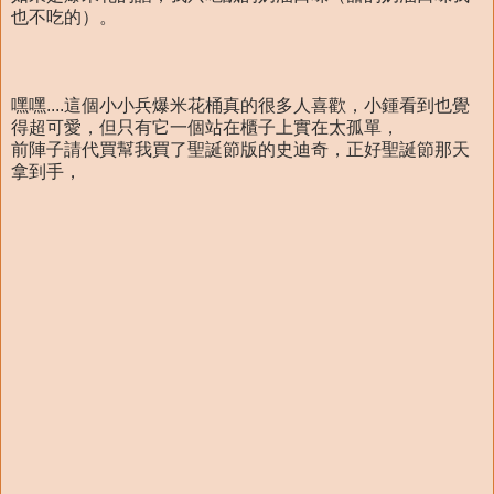
也不吃的）。
嘿嘿....這個小小兵爆米花桶真的很多人喜歡，小鍾看到也覺
得超可愛，但只有它一個站在櫃子上實在太孤單，
前陣子請代買幫我買了聖誕節版的史迪奇，正好聖誕節那天
拿到手，