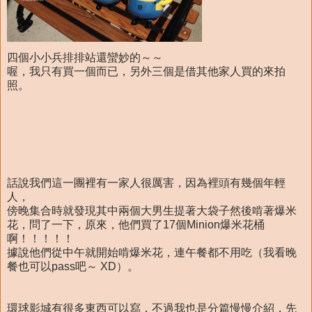
四個小小兵排排站還蠻妙的～～
喔，我只有買一個而已，另外三個是借其他家人買的來拍
照。
話說我們這一團裡有一家人很厲害，因為裡頭有幾個年輕
人，
傍晚集合時就發現其中兩個大男生提著大袋子然後啃著爆米
花，問了一下，原來，他們買了17個Minion爆米花桶
啊！！！！！
據說他們從中午就開始啃爆米花，連午餐都不用吃（我看晚
餐也可以pass吧～ XD）。
環球影城有很多東西可以寫，不過我也是分篇慢慢介紹，先