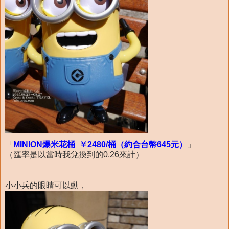
「
MINION爆米花桶 ￥2480/桶（約合台幣645元）
」
（匯率是以當時我兌換到的0.26來計）
小小兵的眼睛可以動，