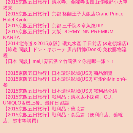
【2015京阪五日旅行】清水寺、金閣寺＆嵐山瑳峨野小火車
搭乘
【2015京阪五日旅行】京都 格蘭王子大飯店Grand Prince
Hotel Kyoto
【2015京阪五日旅行】京都 三千院＆章魚燒DIY
【2015京阪五日旅行】大阪 DORMY INN PREMIUM
NANBA
【2014北海道＆2015京阪】磯丸水產 千日前店 (&道頓堀店)
【旅遊 閒談】ドン・キホーテ 唐吉軻德(Donki) 免稅購物流
程
【日本 閒談】meiji 菇菇派？竹筍派？你是哪一派？！
【2015京阪五日旅行】日本環球影城(USJ) 商品瀏覽
【2015京阪五日旅行】日本環球影城(USJ) 可愛的Minion午
餐
【2015京阪五日旅行】日本環球影城(USJ) 戰利品介紹
【2015京阪五日旅行】戰利品：清水坂小採買、GU、
UNIQLO＆機上餐。最終日 結語
【2015京阪五日旅行】戰利品：藥妝篇
【2015京阪五日旅行】戰利品：食品篇（便利商店、藥粧
店、超市等購買）