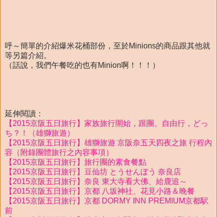
呼～簡單的介紹爆米花桶部份，至於Minions的商品跟其他就
等另篇介紹。
（話說，我們午餐吃的也有Minion啊！！！）
延伸閱讀：
【2015京阪五日旅行】家族旅行開始，跟團、自由行，どっ
ち？！（雄獅旅遊）
【2015京阪五日旅行】雄獅旅遊 京阪奈五天四夜之旅 行程內
容（附錄團體旅行之內容事項）
【2015京阪五日旅行】旅行團的素食餐點
【2015京阪五日旅行】豆仙坊 とうせんぼう 奈良店
【2015京阪五日旅行】奈良 東大寺看大佛、給鹿追～
【2015京阪五日旅行】京都 八坂神社、花見小路＆晚餐
【2015京阪五日旅行】京都 DORMY INN PREMIUM京都駅
前