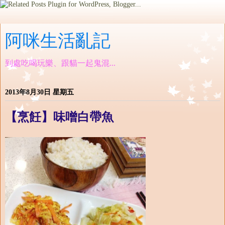
阿咪生活亂記
到處吃喝玩樂、跟貓一起鬼混...
2013年8月30日 星期五
【烹飪】味噌白帶魚