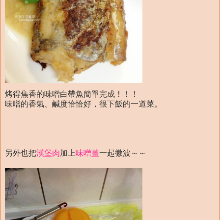
烤得焦香的味噌白帶魚簡單完成！！！
味噌的香氣、鹹度恰恰好，很下飯的一道菜。
另外也把
漢堡肉
加上
味噌薑
一起微波～～