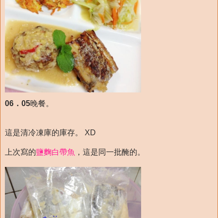
06．05
晚餐。
這是清冷凍庫的庫存。 XD
上次寫的
鹽麴白帶魚
，這是同一批醃的。