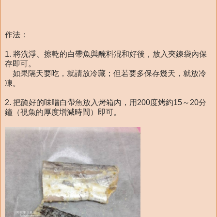
作法：
1. 將洗淨、擦乾的白帶魚與醃料混和好後，放入夾鍊袋內保
存即可。
如果隔天要吃，就請放冷藏；但若要多保存幾天，就放冷
凍。
2. 把醃好的味噌白帶魚放入烤箱內，用200度烤約15～20分
鐘（視魚的厚度增減時間）即可。