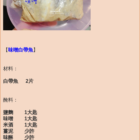
【
味噌白帶魚
】
材料：
白帶魚 2片
醃料：
鹽麴 1大匙
味噌 1大匙
米酒 1大匙
薑泥 少許
味醂 少許