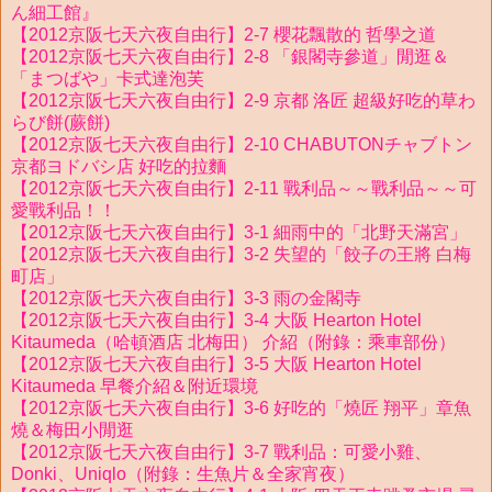
ん細工館』
【2012京阪七天六夜自由行】2-7 櫻花飄散的 哲學之道
【2012京阪七天六夜自由行】2-8 「銀閣寺參道」閒逛＆
「まつばや」卡式達泡芙
【2012京阪七天六夜自由行】2-9 京都 洛匠 超級好吃的草わ
らび餅(蕨餅)
【2012京阪七天六夜自由行】2-10 CHABUTONチャブトン
京都ヨドバシ店 好吃的拉麵
【2012京阪七天六夜自由行】2-11 戰利品～～戰利品～～可
愛戰利品！！
【2012京阪七天六夜自由行】3-1 細雨中的「北野天滿宮」
【2012京阪七天六夜自由行】3-2 失望的「餃子の王將 白梅
町店」
【2012京阪七天六夜自由行】3-3 雨の金閣寺
【2012京阪七天六夜自由行】3-4 大阪 Hearton Hotel
Kitaumeda（哈頓酒店 北梅田） 介紹（附錄：乘車部份）
【2012京阪七天六夜自由行】3-5 大阪 Hearton Hotel
Kitaumeda 早餐介紹＆附近環境
【2012京阪七天六夜自由行】3-6 好吃的「燒匠 翔平」章魚
燒＆梅田小閒逛
【2012京阪七天六夜自由行】3-7 戰利品：可愛小雞、
Donki、Uniqlo（附錄：生魚片＆全家宵夜）