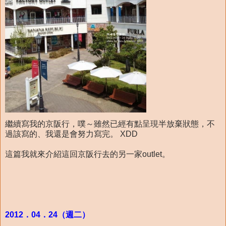
繼續寫我的京阪行，噗～雖然已經有點呈現半放棄狀態，不
過該寫的、我還是會努力寫完。 XDD
這篇我就來介紹這回京阪行去的另一家outlet。
2012．04．24（週二）