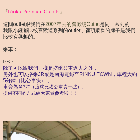
『
Rinku Premium Outlets
』
這間outlet跟我們在
2007年去的御殿場Outlet
是同一系列的，
我跟小鍾都比較喜歡這系列的outlet，裡頭販售的牌子是我們
比較有興趣的。
乘車：
PS：
除了可以跟我們一樣是搭乘公車過去之外，
另外也可以搭乘JR或是南海電鐵至RINKU TOWN，車程大約
5分鐘（比公車快），
車資為
￥370（這就比搭公車貴一些）。
提供不同的方式給大家做參考啦！！