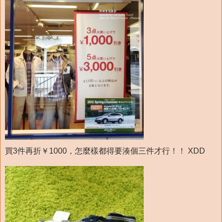
買3件再折￥1000，怎麼樣都得要湊個三件才行！！ XDD