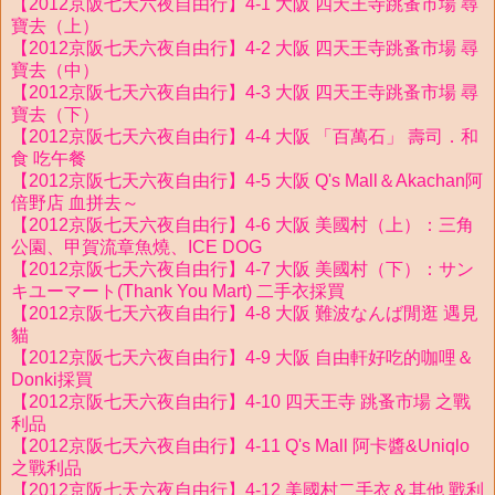
【2012京阪七天六夜自由行】4-1 大阪 四天王寺跳蚤市場 尋
寶去（上）
【2012京阪七天六夜自由行】4-2 大阪 四天王寺跳蚤市場 尋
寶去（中）
【2012京阪七天六夜自由行】4-3 大阪 四天王寺跳蚤市場 尋
寶去（下）
【2012京阪七天六夜自由行】4-4 大阪 「百萬石」 壽司．和
食 吃午餐
【2012京阪七天六夜自由行】4-5 大阪 Q's Mall＆Akachan阿
倍野店 血拼去～
【2012京阪七天六夜自由行】4-6 大阪 美國村（上）：三角
公園、甲賀流章魚燒、ICE DOG
【2012京阪七天六夜自由行】4-7 大阪 美國村（下）：サン
キユーマート(Thank You Mart) 二手衣採買
【2012京阪七天六夜自由行】4-8 大阪 難波なんば閒逛 遇見
貓
【2012京阪七天六夜自由行】4-9 大阪 自由軒好吃的咖哩＆
Donki採買
【2012京阪七天六夜自由行】4-10 四天王寺 跳蚤市場 之戰
利品
【2012京阪七天六夜自由行】4-11 Q's Mall 阿卡醬&Uniqlo
之戰利品
【2012京阪七天六夜自由行】4-12 美國村二手衣＆其他 戰利