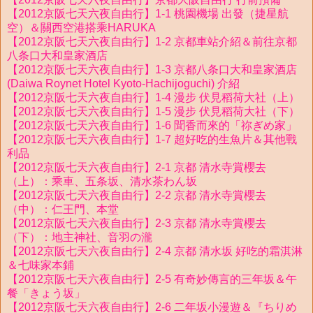
【2012京阪七天六夜自由行】1-1 桃園機場 出發（捷星航
空）＆關西空港搭乘HARUKA
【2012京阪七天六夜自由行】1-2 京都車站介紹＆前往京都
八条口大和皇家酒店
【2012京阪七天六夜自由行】1-3 京都八条口大和皇家酒店
(Daiwa Roynet Hotel Kyoto-Hachijoguchi) 介紹
【2012京阪七天六夜自由行】1-4 漫步 伏見稻荷大社（上）
【2012京阪七天六夜自由行】1-5 漫步 伏見稻荷大社（下）
【2012京阪七天六夜自由行】1-6 聞香而來的「祢ぎめ家」
【2012京阪七天六夜自由行】1-7 超好吃的生魚片＆其他戰
利品
【2012京阪七天六夜自由行】2-1 京都 清水寺賞櫻去
（上）：乘車、五条坂、清水茶わん坂
【2012京阪七天六夜自由行】2-2 京都 清水寺賞櫻去
（中）：仁王門、本堂
【2012京阪七天六夜自由行】2-3 京都 清水寺賞櫻去
（下）：地主神社、音羽の瀧
【2012京阪七天六夜自由行】2-4 京都 清水坂 好吃的霜淇淋
＆七味家本鋪
【2012京阪七天六夜自由行】2-5 有奇妙傳言的三年坂＆午
餐「きょう坂」
【2012京阪七天六夜自由行】2-6 二年坂小漫遊＆『ちりめ