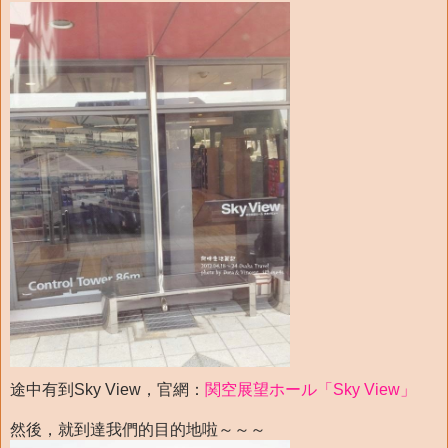
途中有到Sky View，官網：
関空展望ホール「Sky View」
然後，就到達我們的目的地啦～～～