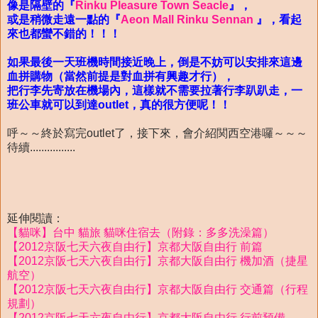
像是隔壁的
『
Rinku Pleasure Town Seacle
』
，
或是稍微走遠一點的
『
Aeon Mall Rinku Sennan
』
，看起
來也都蠻不錯的！！！
如果最後一天班機時間接近晚上，倒是不妨可以安排來這邊
血拼購物（當然前提是對血拼有興趣才行），
把行李先寄放在機場內，這樣就不需要拉著行李趴趴走，一
班公車就可以到達outlet，真的很方便呢！！
呼～～終於寫完outlet了，接下來，會介紹関西空港囉～～～
待續................
延伸閱讀：
【貓咪】台中 貓旅 貓咪住宿去（附錄：多多洗澡篇）
【2012京阪七天六夜自由行】京都大阪自由行 前篇
【2012京阪七天六夜自由行】京都大阪自由行 機加酒（捷星
航空）
【2012京阪七天六夜自由行】京都大阪自由行 交通篇（行程
規劃）
【2012京阪七天六夜自由行】京都大阪自由行 行前預備