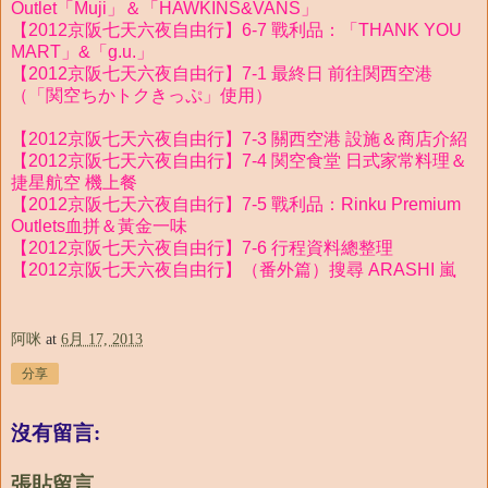
Outlet「Muji」＆「HAWKINS&VANS」
【2012京阪七天六夜自由行】6-7 戰利品：「THANK YOU
MART」&「g.u.」
【2012京阪七天六夜自由行】7-1 最終日 前往関西空港
（「関空ちかトクきっぷ」使用）
【2012京阪七天六夜自由行】7-3 關西空港 設施＆商店介紹
【2012京阪七天六夜自由行】7-4 関空食堂 日式家常料理＆
捷星航空 機上餐
【2012京阪七天六夜自由行】7-5 戰利品：Rinku Premium
Outlets血拼＆黃金一味
【2012京阪七天六夜自由行】7-6 行程資料總整理
【2012京阪七天六夜自由行】（番外篇）搜尋 ARASHI 嵐
阿咪
at
6月 17, 2013
分享
沒有留言:
張貼留言