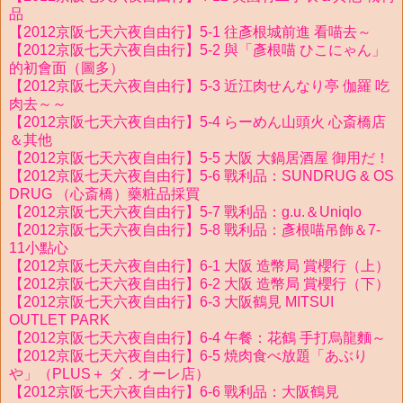
品
【2012京阪七天六夜自由行】5-1 往彥根城前進 看喵去～
【2012京阪七天六夜自由行】5-2 與「彥根喵 ひこにゃん」
的初會面（圖多）
【2012京阪七天六夜自由行】5-3 近江肉せんなり亭 伽羅 吃
肉去～～
【2012京阪七天六夜自由行】5-4 らーめん山頭火 心斎橋店
＆其他
【2012京阪七天六夜自由行】5-5 大阪 大鍋居酒屋 御用だ！
【2012京阪七天六夜自由行】5-6 戰利品：SUNDRUG & OS
DRUG （心斎橋）藥粧品採買
【2012京阪七天六夜自由行】5-7 戰利品：g.u.＆Uniqlo
【2012京阪七天六夜自由行】5-8 戰利品：彥根喵吊飾＆7-
11小點心
【2012京阪七天六夜自由行】6-1 大阪 造幣局 賞櫻行（上）
【2012京阪七天六夜自由行】6-2 大阪 造幣局 賞櫻行（下）
【2012京阪七天六夜自由行】6-3 大阪鶴見 MITSUI
OUTLET PARK
【2012京阪七天六夜自由行】6-4 午餐：花鶴 手打烏龍麵～
【2012京阪七天六夜自由行】6-5 焼肉食べ放題「あぶり
や」（PLUS＋ ダ．オーレ店）
【2012京阪七天六夜自由行】6-6 戰利品：大阪鶴見