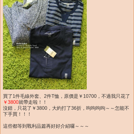
買了1件毛線外套、2件T恤，原價是￥10700，不過我只花了
￥3800
就帶走啦！！
沒錯，只花了￥3800，大約打了36折，呴呴呴呴～～怎能不
下手買！！！
這些都等到戰利品篇再好好介紹囉～～～