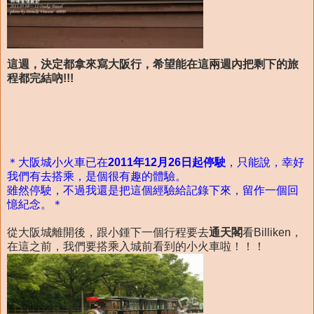
這週，決定都拿來寫大阪行，希望能在這兩週內把剩下的旅
程都完結吶!!!
＊大阪城小火車已在
2011年12月26日起停駛
，只能說，幸好
我們有去搭乘，是個很有趣的體驗。
雖然停駛，不過我還是把這個經驗給記錄下來，留作一個回
憶紀念。＊
從大阪城離開後，跟小鍾下一個行程要去
通天閣
看Billiken，
在這之前，我們要搭乘入城前看到的小火車啦！！！