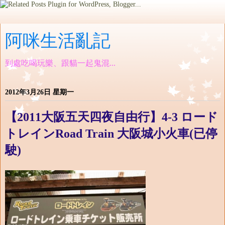
阿咪生活亂記
到處吃喝玩樂、跟貓一起鬼混...
2012年3月26日 星期一
【2011大阪五天四夜自由行】4-3 ロード
トレインRoad Train 大阪城小火車(已停
駛)