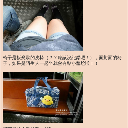
椅子是板凳狀的皮椅（？？應該沒記錯吧！），面對面的椅
子，如果是陌生人一起坐就會有點小尷尬啦！！