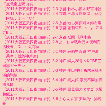
「嵐電嵐山駅 介紹」
【2011大阪五天四夜自由行】2-3 京都 竹林小徑＆野宮神社
【2011大阪五天四夜自由行】2-4 京都 三忠豆腐茶屋 小休憩
（附錄：よーじや）
【2011大阪五天四夜自由行】2-5 京都 散步河原町＆錦市場
【2011大阪五天四夜自由行】2-6 京都 薩莉亞Saizeriya 四条
寺町店
【2011大阪五天四夜自由行】2-7 京都 祇園 花見小路
【2011大阪五天四夜自由行】2-8 よーじや戰利品＆便利商
店晚餐、Donki採買物
【2011大阪五天四夜自由行】3-1 神戶 細雨中漫遊 神戶港
（乘車：阪急神戶線）
【2011大阪五天四夜自由行】3-2 神戶 鐵人28号＆KOBE三
国志ガーデン
【2011大阪五天四夜自由行】3-3 神戶 生田神社 祈求幸福美
滿的戀情
【2011大阪五天四夜自由行】3-4 神戶 異人館 享受不同的異
國風情
【2011大阪五天四夜自由行】3-5 神戶 風見鶏のタマゴ 吃蛋
包飯去～
【2011大阪五天四夜自由行】3-6 ふらんす亭 美味的牛排晚
餐