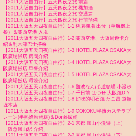
【2011大阪自由行】五天四夜之旅 前篇
【2011大阪自由行】五天四夜之旅 機加酒
【2011大阪自由行】五天四夜之旅 交通篇
【2011大阪自由行】五天四夜之旅 行前預備
【2011大阪五天四夜自由行】1-1 桃園機場 出發（華航機上
餐）＆關西空港 入境
【2011大阪五天四夜自由行】1-2 關西空港、大阪周遊卡介
紹＆利木津巴士搭乘
【2011大阪五天四夜自由行】1-3 HOTEL PLAZA OSAKA大
阪廣場飯店 房間介紹
【2011大阪五天四夜自由行】1-4 HOTEL PLAZA OSAKA大
阪廣場飯店 早餐介紹
【2011大阪五天四夜自由行】1-5 HOTEL PLAZA OSAKA大
阪廣場飯店 環境介紹
【2011大阪五天四夜自由行】1-6 難波なんば‧道頓崛 小漫步
【2011大阪五天四夜自由行】1-7 千日前 はつせ 大阪燒DIY
【2011大阪五天四夜自由行】1-8 好吃的明石燒 たこ昌 道頓
堀本店
【2011大阪五天四夜自由行】1-9 GOKOKU半熟カステラプ
レーン(半熟蜂蜜蛋糕)＆Donki採買
【2011大阪五天四夜自由行】2-1 京都 嵐山小漫遊（上）
「阪急嵐山駅 介紹」
【2011大阪五天四夜自由行】2-2 京都 嵐山小漫遊（下）