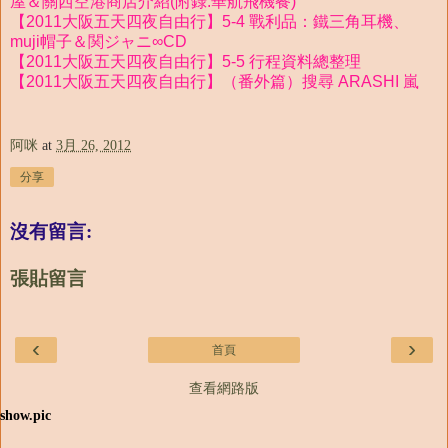
屋＆關西空港商店介紹(附錄:華航飛機餐)
【2011大阪五天四夜自由行】5-4 戰利品：鐵三角耳機、
muji帽子＆関ジャニ∞CD
【2011大阪五天四夜自由行】5-5 行程資料總整理
【2011大阪五天四夜自由行】（番外篇）搜尋 ARASHI 嵐
阿咪
at
3月 26, 2012
分享
沒有留言:
張貼留言
‹
›
首頁
查看網路版
show.pic