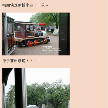
轉頭快速偷拍小鍾！！噗～
車子要出發啦！！！！