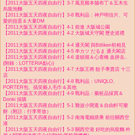
【2011大阪五天四夜自由行】3-7 風見雞本舖布丁＆五木生
烏龍泡麵
【2011大阪五天四夜自由行】3-8 戰利品：神戶明信片、可
愛的扭蛋＆大量DM
【2011大阪五天四夜自由行】4-1 前進 大阪城公園
【2011大阪五天四夜自由行】4-2 大阪城天守閣 歷史巡禮
【2011大阪五天四夜自由行】4-4 通天閣 與Billiken初相見
【2011大阪五天四夜自由行】4-5 串カツ だるま 通天閣店
【2011大阪五天四夜自由行】4-6 道頓堀＆心斋橋 血拼去..
(附錄：LOTTERIA點心)
【2011大阪五天四夜自由行】4-7 大阪王將 餃子專賣店 十三
店
【2011大阪五天四夜自由行】4-8 戰利品：UNIQLO、
PORTER包、搞笑藝人毛巾＆其他
【2011大阪五天四夜自由行】4-9 戰利品：藥粧品採買＆
Donki 採購
【2011大阪五天四夜自由行】5-1 難波小閒逛＆自由軒可樂
餅（附註：行李寄放）
【2011大阪五天四夜自由行】5-2 南海電鐵搭乘 前往關西空
港
【2011大阪五天四夜自由行】5-3 關西空港 好吃的烏龍麵 杵