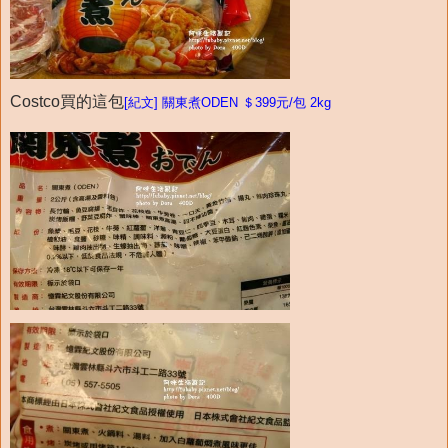
Costco買的這包
[紀文] 關東煮ODEN ＄399元/包 2kg