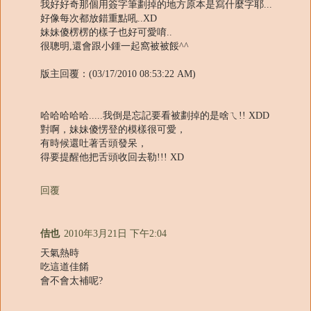
我好好奇那個用簽字筆劃掉的地方原本是寫什麼字耶...
好像每次都放錯重點吼..XD
妹妹傻楞楞的樣子也好可愛唷..
很聰明,還會跟小鍾一起窩被被餒^^
版主回覆：(03/17/2010 08:53:22 AM)
哈哈哈哈哈.....我倒是忘記要看被劃掉的是啥ㄟ!! XDD
對啊，妹妹傻愣登的模樣很可愛，
有時候還吐著舌頭發呆，
得要提醒他把舌頭收回去勒!!! XD
回覆
佶也
2010年3月21日 下午2:04
天氣熱時
吃這道佳餚
會不會太補呢?