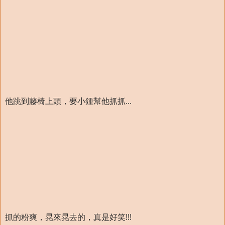
他跳到藤椅上頭，要小鍾幫他抓抓...
抓的粉爽，晃來晃去的，真是好笑!!!