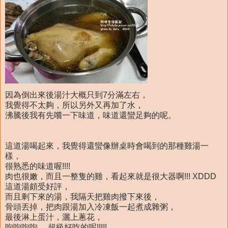
因為倒出來後湯汁大概只到7分滿左右，
我覺得不太夠，所以另外又再加了水，
沸騰後我有先嚐一下味道，味道還蠻足夠的呢。
這道湯喝起來，我覺得還蠻像辦桌時會喝到的那種雞湯一
樣，
很熟悉的味道喔!!!!
肉也很嫩，而且一整隻的雞，看起來就是很大器啊!!! XDDD
這道湯頗受好評，
而且剩下來的湯，我隔天把雞肉撥下來後，
骨頭丟掉，把肉跟湯加入冷凍飯一起煮成雜粥，
最後淋上蛋汁，灑上蔥花，
呴呴呴呴.....超級好吃的呢!!!!!