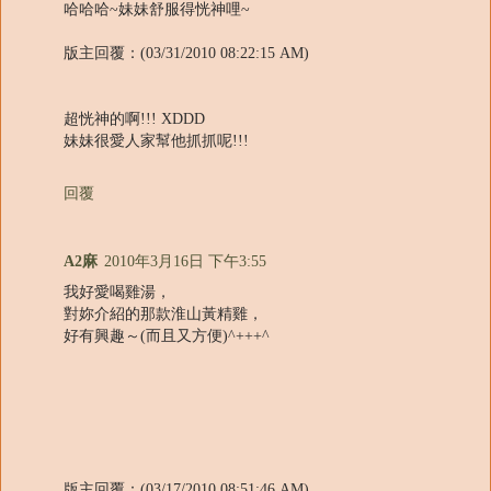
哈哈哈~妹妹舒服得恍神哩~
版主回覆：(03/31/2010 08:22:15 AM)
超恍神的啊!!! XDDD
妹妹很愛人家幫他抓抓呢!!!
回覆
A2麻
2010年3月16日 下午3:55
我好愛喝雞湯，
對妳介紹的那款淮山黃精雞，
好有興趣～(而且又方便)^+++^
版主回覆：(03/17/2010 08:51:46 AM)