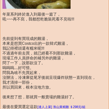
年菜系列終於進入到最後一篇了，
吼~~~再不寫，我都想乾脆裝死看不見啦!!!
先前提到有買現成的雞湯，
本來是想買Costco出的一款韓式雞湯，
我記得裡頭還有糯米呢!!!
不過過年前去買，就已經看不到那款雞湯，
現場工作人員拼命的補另外的雞湯，
問了一下，說那款沒了。
嗚嗚嗚....好可惜。
問我為啥不先買起來，
沒辦法，冷凍庫從尾牙後就呈現爆炸狀態一直到現在，
我才清掉一部份，
所以買回來，根本沒地方放。
後來想了想，那就買一般賣場的雞湯好了。
最後在愛買選定這款
[達人上菜] 淮山黃精雞 ＄298元/組