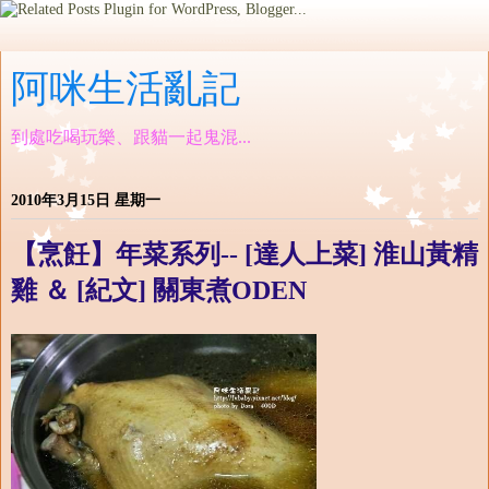
阿咪生活亂記
到處吃喝玩樂、跟貓一起鬼混...
2010年3月15日 星期一
【烹飪】年菜系列-- [達人上菜] 淮山黃精
雞 ＆ [紀文] 關東煮ODEN