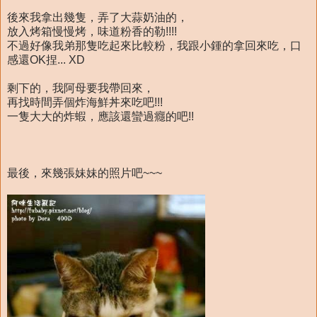
後來我拿出幾隻，弄了大蒜奶油的，
放入烤箱慢慢烤，味道粉香的勒!!!!
不過好像我弟那隻吃起來比較粉，我跟小鍾的拿回來吃，口
感還OK捏... XD
剩下的，我阿母要我帶回來，
再找時間弄個炸海鮮丼來吃吧!!!
一隻大大的炸蝦，應該還蠻過癮的吧!!
最後，來幾張妹妹的照片吧~~~