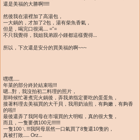
還是美福的大勝啊!!!!!
然後我在湯裡加了高湯包，
一大鍋的，才加了2包，湯有柴魚香氣，
但是，喝完口很渴.... ="=
不只我覺得，我姐我弟跟小鍾都這樣覺得...
所以，下次還是安分的買美福的啊~~~
嘿嘿.....
年菜的部分終於結束啦!!!
嗯...對，我沒拍初二料理的照片，
那時候忙著煮完火鍋後，弄我弟指定要吃的蛋蛋魚，
接著料理去美福買的大干貝，我用奶油煎，有夠嫩，有夠香
的啦!!
最後還弄了我阿母在市場買的大明蝦，真的很大隻，
而且，一隻要價100元!!!!!!!
一隻100ㄟ!!!我阿母居然一口氣買了8隻還10隻的，
真被打敗..... Orz...