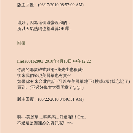
版主回覆：(03/17/2010 08:57:09 AM)
還好，因為這個還蠻溫和的，
所以天氣熱喝也都還算OK囉...
回覆
linda08162001
2010年4月10日 中午12:22
你說的那款韓式雞湯~我先生也很愛~
後來我們發現美麗華也有賣^^
如果你有來台北的話~可以在美麗華地下1樓或2樓(我忘記了)
買到。(不過好像太大費周章了@@||)
版主回覆：(03/22/2010 04:46:51 AM)
啊~~美麗華....嗚嗚嗚...好遠喔!!! Orz..
不過還是謝謝妳的資訊呢!! ^^~