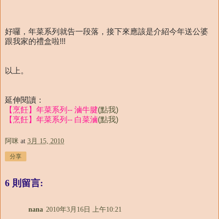
好囉，年菜系列就告一段落，接下來應該是介紹今年送公婆
跟我家的禮盒啦!!!
以上。
延伸閱讀：
【烹飪】年菜系列-- 滷牛腱
(點我)
【烹飪】年菜系列-- 白菜滷
(點我)
阿咪
at
3月 15, 2010
分享
6 則留言:
nana
2010年3月16日 上午10:21