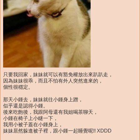
只要我回家，妹妹就可以有豁免權放出來趴趴走，
因為妹妹很乖，而且不怕有外人突然進來的，
個性很穩定。
那天小鍾去，妹妹就往小鍾身上蹭，
似乎還是認得小鍾。
後來吃飽後，我跟阿母還有我姐喝茶聊天，
小鍾在椅子上小瞇一下，
我用小被子蓋在小鍾身上，
妹妹居然躲進被子裡，跟小鍾一起睡覺呢!! XDDD