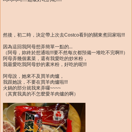
然後，初二時，決定帶上次去Costco看到的關東煮回家啦!!!
因為這回我阿母想弄簡單一點的...
（阿母，妳終於想通啦!!!要不然每次都預備一堆吃不完啊!!!）
阿母弄幾個素菜，還有我愛吃的炒米粉，
我最愛吃我阿母炒的素米粉，好吃的呢!!!
阿母說，她來不及買羊肉爐，
我跟她說，不要在買羊肉爐啦!!!
火鍋的部分就我來弄囉~~~~
（其實我真的不怎麼愛羊肉爐的啊）