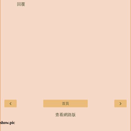
回覆
‹
›
首頁
查看網路版
show.pic