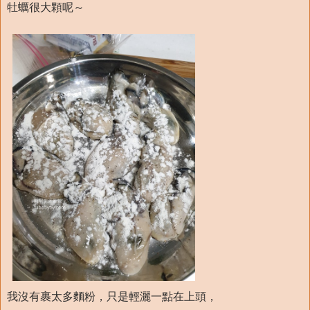
牡蠣很大顆呢～
我沒有裹太多麵粉，只是輕灑一點在上頭，