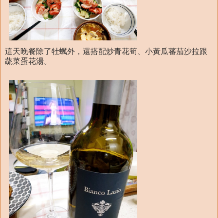
這天晚餐除了牡蠣外，還搭配炒青花筍、小黃瓜蕃茄沙拉跟
蔬菜蛋花湯。