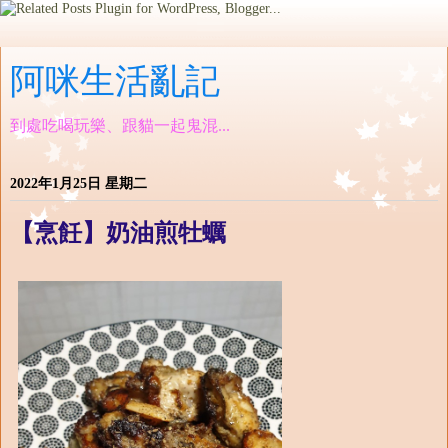
阿咪生活亂記
到處吃喝玩樂、跟貓一起鬼混...
2022年1月25日 星期二
【烹飪】奶油煎牡蠣