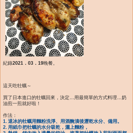
紀錄
2021．03．19
晚餐。
這天吃牡蠣～
買了日本進口的牡蠣回來，決定…用最簡單的方式料理…奶
油煎一煎就好啦！
作法：
1. 退冰的牡蠣用麵粉洗淨、用酒醃漬後瀝乾水分、備用。
2. 用紙巾把牡蠣的水分吸乾，灑上麵粉，