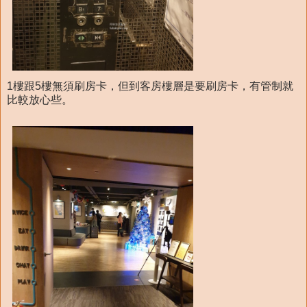
1樓跟5樓無須刷房卡，但到客房樓層是要刷房卡，有管制就
比較放心些。