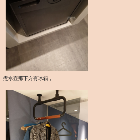
煮水壺那下方有冰箱，