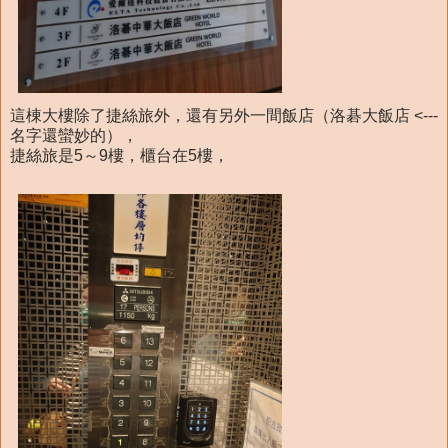
這棟大樓除了捷絲旅外，還有另外一間飯店（洛碁大飯店 <---
名字還蠻妙的），
捷絲旅是5～9樓，櫃台在5樓，