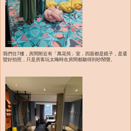
我們住7樓，房間附近有「萬花筒」室，四面都是鏡子，是還
蠻好拍照，只是房客玩太嗨時在房間都聽得到吵鬧聲。