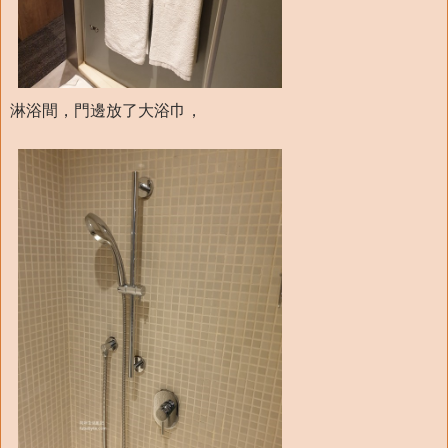
淋浴間，門邊放了大浴巾，