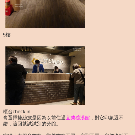
5樓
櫃台check in
會選擇捷絲旅是因為以前住過
宜蘭礁溪館
，對它印象還不
錯，這回就試試別的分館。