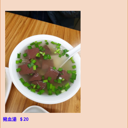
豬血湯 ＄20