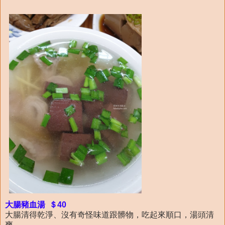
大腸豬血湯 ＄40
大腸清得乾淨、沒有奇怪味道跟髒物，吃起來順口，湯頭清
爽。