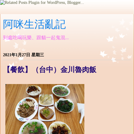
阿咪生活亂記
到處吃喝玩樂、跟貓一起鬼混...
2021年1月27日 星期三
【餐飲】（台中）金川魯肉飯