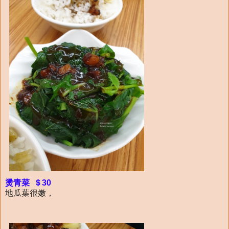
燙青菜 ＄30
地瓜葉很嫩，