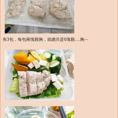
有3包，每包兩塊雞胸，就總共是6塊雞….胸～