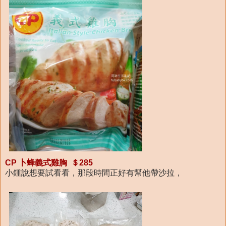
CP 卜蜂義式雞胸 ＄285
小鍾說想要試看看，那段時間正好有幫他帶沙拉，