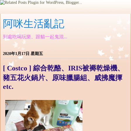
阿咪生活亂記
到處吃喝玩樂、跟貓一起鬼混...
2020年1月17日 星期五
[ Costco ] 綜合乾酪、IRIS被褥乾燥機、
豬五花火鍋片、原味臘腸組、威拂魔撢
etc.