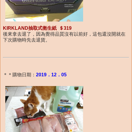
KIRKLAND抽取式衛生紙 ＄319
後來拿去退了，因為覺得品質沒有以前好，這包還沒開就在
下次購物時先去退貨。
＊＊購物日期：
2019．12．05