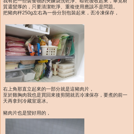
我有把一些裝食物的夾鍊袋洗乾淨、晾乾後收起來，畢竟材
質還蠻厚的，只要清潔乾淨、重複使用應該不是問題。
把豬肉秤250g左右為一份分別包裝起來，丟冷凍保存，
右上角那直立起來的一部分就是這豬肉片，
至於雞胸肉我也是買回來後剪開就丟冷凍保存，要煮的前一
天再拿到冷藏室退冰。
豬肉片也是蠻好用的，