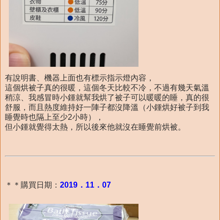
有說明書、機器上面也有標示指示燈內容，
這個烘被子真的很暖，這個冬天比較不冷，不過有幾天氣溫
稍涼、我感冒時小鍾就幫我烘了被子可以暖暖的睡，真的很
舒服，而且熱度維持好一陣子都沒降溫（小鍾烘好被子到我
睡覺時也隔上至少2小時），
但小鍾就覺得太熱，所以後來他就沒在睡覺前烘被。
＊＊購買日期：
2019．11．07