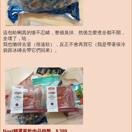
這包蛤蜊真的慘不忍睹，整個臭掉、然後怎麼煮全都不開，
全壞了，呿，
我也懶得去退（很遠欸），反正不會再買它（我是帶著保冷
袋跟冰磚去帶它們回來）。
Noel精選風乾肉品拼盤 ＄399