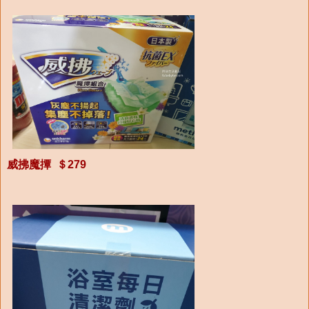
威拂魔撢 ＄279