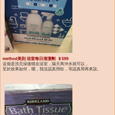
method美則 浴室每日清潔劑 ＄599
這個是洗完澡後噴在浴室，隔天再沖水就可以，
至於效果如何，嗯，我沒認真用欸，等認真用再來說。