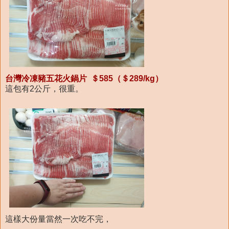
台灣冷凍豬五花火鍋片 ＄585（＄289/kg）
這包有2公斤，很重。
這樣大份量當然一次吃不完，