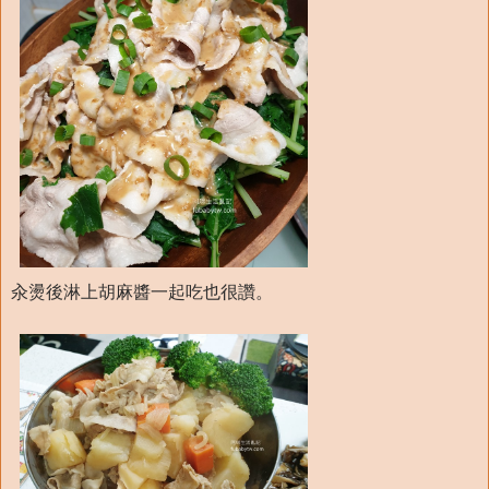
汆燙後淋上胡麻醬一起吃也很讚。