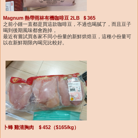
Magnum 熱帶雨林有機咖啡豆 2LB ＄365
之前小鍾一直都是買這款咖啡豆，不過也喝膩了，而且豆子
喝到後期風味都會跑掉，
最近有嘗試買各家不同小份量的新鮮烘焙豆，這種小份量可
以在新鮮期限內喝完比較好。
卜蜂 雞清胸肉 ＄452（$165/kg）