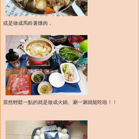
或是做成馬鈴薯燉肉，
當然輕鬆一點的就是做成火鍋、涮一涮就能吃啦！！