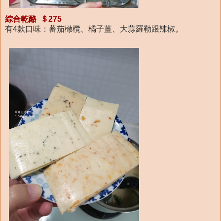
綜合乾酪 ＄275
有4款口味：蕃茄橄欖、橘子薑、大蒜羅勒跟辣椒。