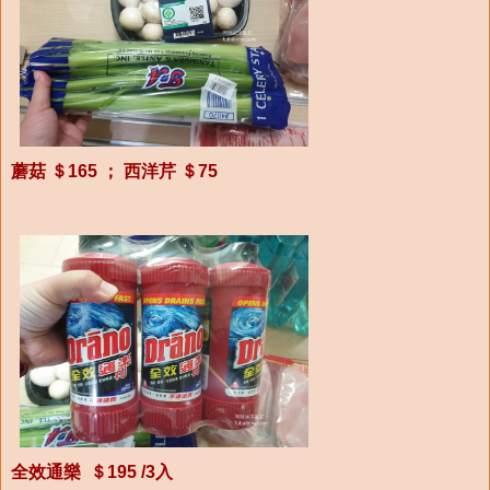
蘑菇 ＄165 ； 西洋芹 ＄75
全效通樂 ＄195 /3入