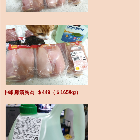
卜蜂 雞清胸肉 ＄449（＄165/kg）