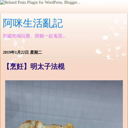
阿咪生活亂記
到處吃喝玩樂、跟貓一起鬼混...
2019年1月22日 星期二
【烹飪】明太子法棍