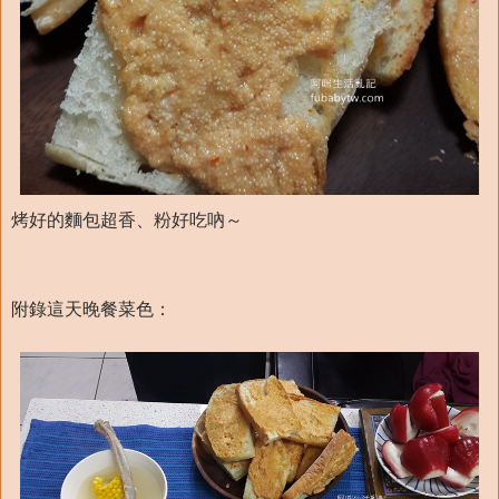
烤好的麵包超香、粉好吃吶～
附錄這天晚餐菜色：