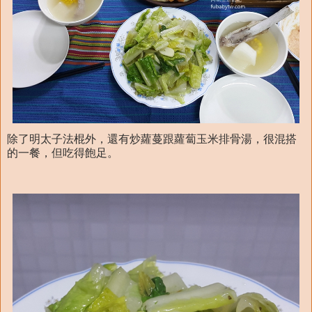
除了明太子法棍外，還有炒蘿蔓跟蘿蔔玉米排骨湯，很混搭
的一餐，但吃得飽足。