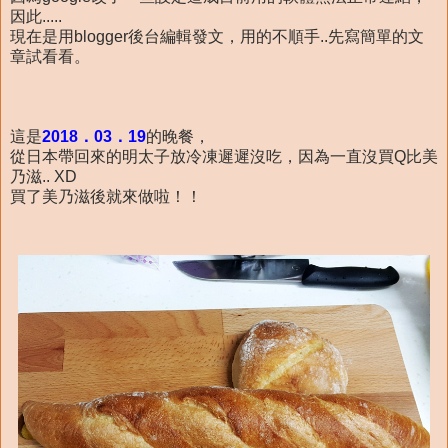
因此.....
現在是用blogger後台編輯發文，用的不順手..先寫簡單的文
章試看看。
這是
2018．03．19
的晚餐，
從日本帶回來的明太子放冷凍遲遲沒吃，因為一直沒買Q比美
乃滋.. XD
買了美乃滋後就來做啦！！