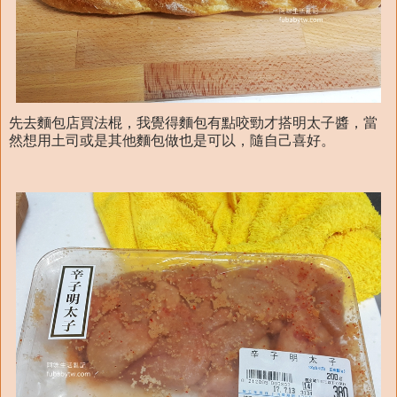
先去麵包店買法棍，我覺得麵包有點咬勁才搭明太子醬，當
然想用土司或是其他麵包做也是可以，隨自己喜好。