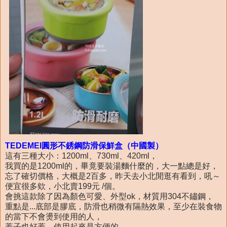
TEDEMEI圓形不銹鋼防滑保鮮盒（中國製）
這有三種大小：1200ml、730ml、420ml，
我買的是1200ml的，畢竟要裝湯麵什麼的，大一點總是好，
忘了確切價格，大概是2百多，昨天去小北閒逛有看到，吼～
便宜很多欸，小北賣199元 /個。
會挑這款除了因為顏色可愛、外型ok，材質用304不鏽鋼，
重點是...底部是膠底，防滑也稍微有隔熱效果，至少在裝食物
的當下不會燙到使用的人，
蓋子也好蓋、使用起來是方便的。