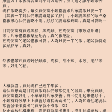
紙盒裝了水後看容量能不能裝進去，沒問題才讓小鍾帶去
買，
現在飯吃得少，每次買便當小鍾都會跟店家講飯只要一半
（其實一半對我們來講還是多了點），小鍾說黑豬的歐巴桑
都很擔心我們會吃不飽，頻頻問說這樣夠嗎，真是可愛啊～
目前便當有買過黑豬、黑肉麵、控肉便當（市政路那邊）
等，店家也都很樂意配合，真的很感謝。
控肉便當的老闆也很可愛，因為只要一半的飯，老闆就特別
多給點菜，真好。
然後也帶它買過蚵仔麵線、肉粽、甜不辣、水餃、湯品等
等，好用的勒。
大概就醬，買到現在已經半年多，
這個圓形碗是目前買飯時我們最常使用的器具，畢竟買麵、
買便當都好用，不單單對店家友善，自己使用起來也順手，
小鍾有時候早上上班會順道拎著碗出門，因為知道他老婆我
常會發懶懶得出門買菜就不煮飯.. XD
反正碗放他機車裡、需要時就拿出來用，沒用到繼續放，總