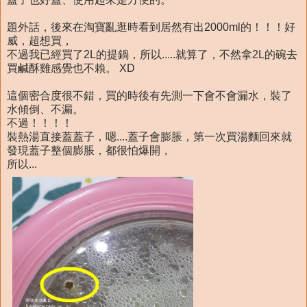
題外話，後來在淘寶亂逛時看到居然有出2000ml的！！！好
威，超想買，
不過我已經買了2L的提鍋，所以.....就算了，不然拿2L的碗去
買鹹酥雞感覺也不賴。 XD
這個密合度很不錯，買的時後有先測一下會不會漏水，裝了
水傾倒、不漏。
不過！！！！
裝熱湯直接蓋蓋子，嗯....蓋子會膨脹，第一次買湯麵回來就
發現蓋子整個膨脹，都很怕爆開，
所以...