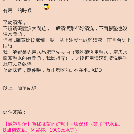
有用上的時候！！
至於清潔，
不鏽鋼碗體沒大問題，一般清潔劑都好清洗，下面膠墊也沒
浸水問題，
但是...碗蓋比較麻煩一點，沾上油就比較難清潔、而且會染上
味道，
我一般都是先用水晶肥皂先去油（我洗碗沒用熱水，廚房水
龍頭熱水的有問題，我懶得弄），之後再用清潔劑清洗幾乎
就可以洗乾淨，
至於味道，隨便啦，反正都吃的...不在乎.. XDD
以上，簡單紀錄。
延伸閱讀：
【減塑生活】買搖搖茶的好幫手 - 環保杯（樂扣PP水瓶、
Ball梅森瓶、冰霸杯、1000cc水壺）