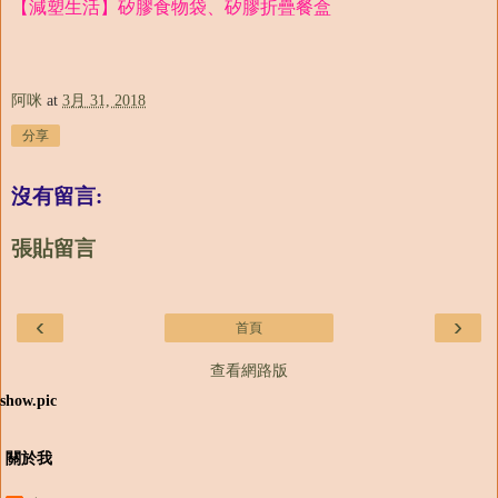
【減塑生活】矽膠食物袋、矽膠折疊餐盒
阿咪
at
3月 31, 2018
分享
沒有留言:
張貼留言
‹
›
首頁
查看網路版
show.pic
關於我