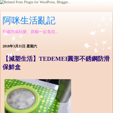
阿咪生活亂記
到處吃喝玩樂、跟貓一起鬼混...
2018年3月31日 星期六
【減塑生活】TEDEMEI圓形不銹鋼防滑
保鮮盒