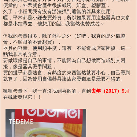
便當的，外帶就會產生很多紙碗、紙盒、塑膠蓋，
久了，小鍾問我有沒有辦法找到適當的器具來使用，
喔，平常都是小鍾去買外食，所以如果要用這些器具也大多
都是小鍾帶去，他想用的話...我當然也贊成啦～
但我的考量很多，除了外型之外（好吧，我真的是外貌協
會，不順眼的不會想買），
器具的容量、使用順手度，還有，不能造成店家困擾，這一
點我非常的介意，
要做環保是自己的事情，不能因為自己想做而造成別人困
擾，像是器具燙手問題，
買的幾乎都是熱食，有熱度的東西當然就要小心，自己燙到
就算了，因為使用自備器具讓店家燙傷這是最要不得的。
種種考量下，我一直沒找到喜歡的，直到
去年（2017）9月
在楓康發現它！！