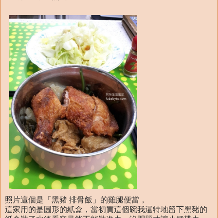
照片這個是「黑豬 排骨飯」的雞腿便當，
這家用的是圓形的紙盒，當初買這個碗我還特地留下黑豬的