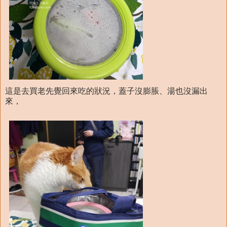
這是去買老先覺回來吃的狀況，蓋子沒膨脹、湯也沒漏出
來，