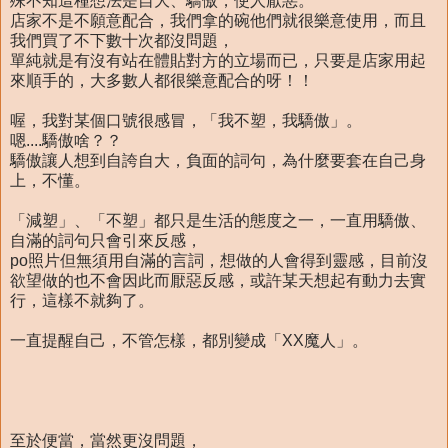
殊不知這種想法是自大、驕傲，使人厭惡。
店家不是不願意配合，我們拿的碗他們就很樂意使用，而且
我們買了不下數十次都沒問題，
單純就是有沒有站在體貼對方的立場而已，只要是店家用起
來順手的，大多數人都很樂意配合的呀！！
喔，我對某個口號很感冒，「我不塑，我驕傲」。
嗯....驕傲啥？？
驕傲讓人想到自誇自大，負面的詞句，為什麼要套在自己身
上，不懂。
「減塑」、「不塑」都只是生活的態度之一，一直用驕傲、
自滿的詞句只會引來反感，
po照片但無須用自滿的言詞，想做的人會得到靈感，目前沒
欲望做的也不會因此而厭惡反感，或許某天想起有動力去實
行，這樣不就夠了。
一直提醒自己，不管怎樣，都別變成「XX魔人」。
至於便當，當然更沒問題，