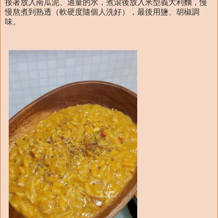
接著放入南瓜泥、適量的水，煮滾後放入米型義大利麵，慢
慢熬煮到熟透（軟硬度隨個人洗好），最後用鹽、胡椒調
味。