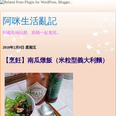
阿咪生活亂記
到處吃喝玩樂、跟貓一起鬼混...
2018年2月9日 星期五
【烹飪】南瓜燉飯（米粒型義大利麵）