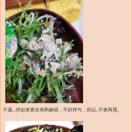
不過...拌起來實在有夠麻煩，不好拌勻，所以..不會再買。