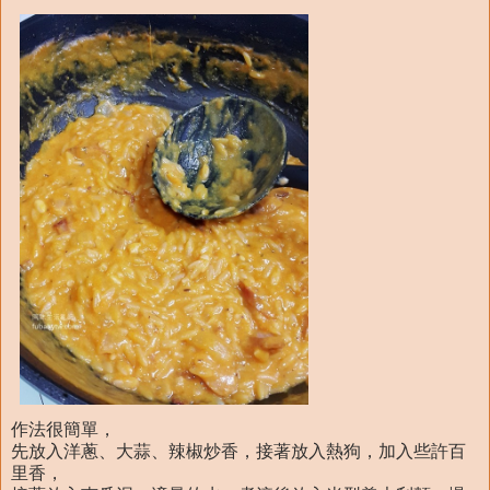
作法很簡單，
先放入洋蔥、大蒜、辣椒炒香，接著放入熱狗，加入些許百
里香，