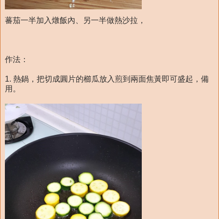
蕃茄一半加入燉飯內、另一半做熱沙拉，
作法：
1. 熱鍋，把切成圓片的櫛瓜放入煎到兩面焦黃即可盛起，備
用。