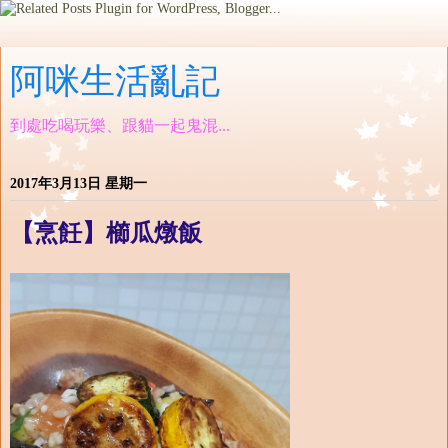
阿咪生活亂記
到處吃喝玩樂、跟貓一起鬼混...
2017年3月13日 星期一
【烹飪】櫛瓜燉飯