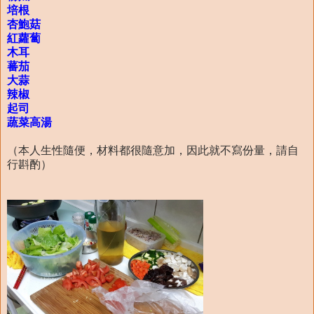
培根
杏鮑菇
紅蘿蔔
木耳
蕃茄
大蒜
辣椒
起司
蔬菜高湯
（本人生性隨便，材料都很隨意加，因此就不寫份量，請自
行斟酌）