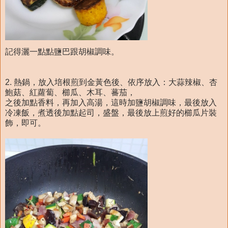
記得灑一點點鹽巴跟胡椒調味。
2. 熱鍋，放入培根煎到金黃色後、依序放入：大蒜辣椒、杏
鮑菇、紅蘿蔔、櫛瓜、木耳、蕃茄，
之後加點香料，再加入高湯，這時加鹽胡椒調味，最後放入
冷凍飯，煮透後加點起司，盛盤，最後放上煎好的櫛瓜片裝
飾，即可。