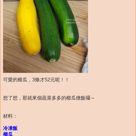
可愛的櫛瓜，3條才52元呢！！
想了想，那就來個蔬菜多多的櫛瓜燉飯囉～
材料：
冷凍飯
櫛瓜