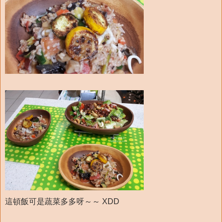
這頓飯可是蔬菜多多呀～～ XDD