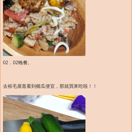
02．02晚餐。
去裕毛屋逛看到櫛瓜便宜，那就買來吃啦！！