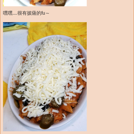
嘿嘿....很有披薩的fu～