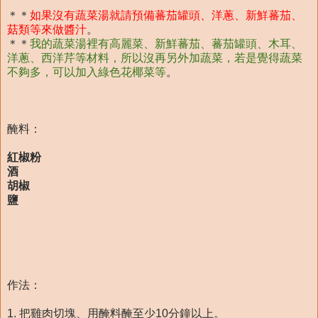
＊＊
如果沒有蔬菜湯就請預備蕃茄罐頭、洋蔥、新鮮蕃茄、
菇類等來做醬汁
。
＊＊
我的蔬菜湯裡有高麗菜、新鮮蕃茄、蕃茄罐頭、木耳、
洋蔥、西洋芹等材料，所以沒再另外加蔬菜，若是覺得蔬菜
不夠多，可以加入綠色花椰菜等
。
醃料：
紅椒粉
酒
胡椒
鹽
作法：
1. 把雞肉切塊、用醃料醃至少10分鐘以上。