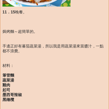
11．15
晚餐。
焗烤麵～超簡單的。
手邊正好有蕃茄蔬菜湯，所以我是用蔬菜湯來當醬汁，一點
都不浪費。
材料：
筆管麵
蔬菜湯
雞肉
起司
墨西哥辣椒
黑橄欖