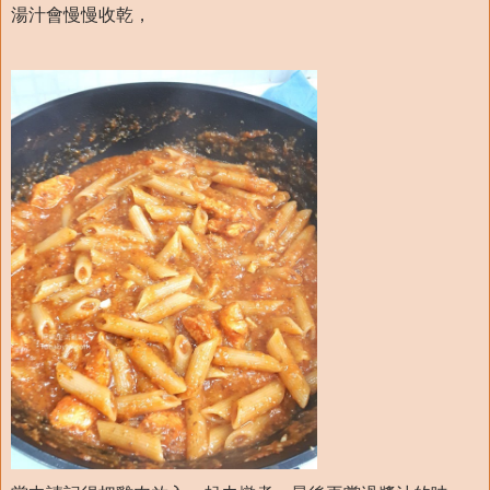
湯汁會慢慢收乾，