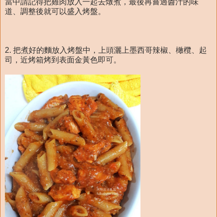
當中請記得把雞肉放入一起去燉煮，最後再嘗過醬汁的味
道、調整後就可以盛入烤盤。
2. 把煮好的麵放入烤盤中，上頭灑上墨西哥辣椒、橄欖、起
司，近烤箱烤到表面金黃色即可。