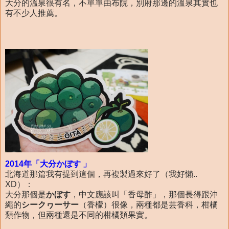
大分的溫泉很有名，不單單由布院，別府那邊的溫泉其實也
有不少人推薦。
2014年「大分かぼす 」
北海道那篇我有提到這個，再複製過來好了（我好懶..
XD）：
大分那個是
かぼす
，中文應該叫「香母酢」，那個長得跟沖
繩的
シークヮーサー
（香檬）很像，兩種都是芸香科，柑橘
類作物，但兩種還是不同的柑橘類果實。