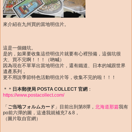
來介紹在九州買的當地明信片。
這是一個錢坑。
是的，如果要收集這些明信片就要有心裡預備，這個坑很
大、買不完啊！！！（吶喊）
因為現在不單單出當地明信片，還有鐵道、日本的城跟世界
遺產系列，
更不用說季節特色活動明信片等，收集不完的啦！！！
＊＊
日本郵便局 POSTA COLLECT 官網
：
https://www.postacollect.com/
「
ご当地フォルムカード
」目前出到第8彈，
北海道那篇
我有
po前六彈的圖，這邊我就補充7＆8，
（圖片取自官網）