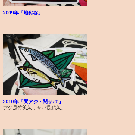
2009年「地獄谷」
2010年「関アジ・関サバ 」
アジ是竹筴魚，サバ是鯖魚。