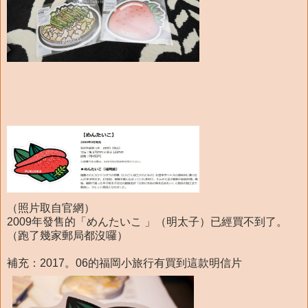
（照片取自官網）
2009年發售的「めんたいこ 」（明太子）已經買不到了。
（跑了幾家郵局都沒囉）
補充：2017。06的福岡小旅行有買到這款明信片