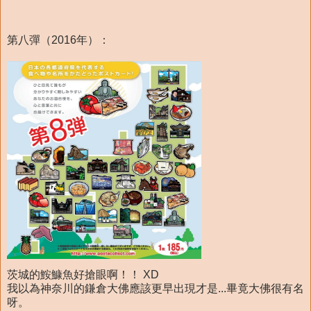
第八彈（2016年）：
茨城的鮟鱇魚好搶眼啊！！ XD
我以為神奈川的鎌倉大佛應該更早出現才是...畢竟大佛很有名
呀。