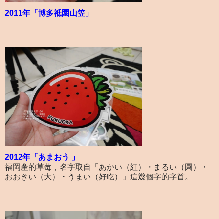
2011年「博多祗園山笠」
2012年「あまおう 」
福岡產的草莓，名字取自「あかい（紅）・まるい（圓）・
おおきい（大）・うまい（好吃）」這幾個字的字首。