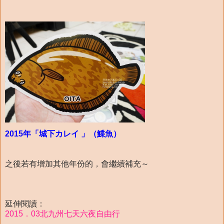
2015年「城下カレイ 」（鰈魚）
之後若有增加其他年份的，會繼續補充～
延伸閱讀：
2015．03北九州七天六夜自由行