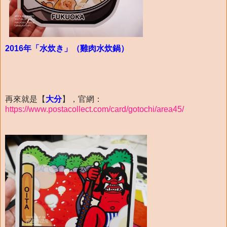
2016年「水炊き」（雞肉水炊鍋）
再來就是【
大分
】，官網：
https://www.postacollect.com/card/gotochi/area45/