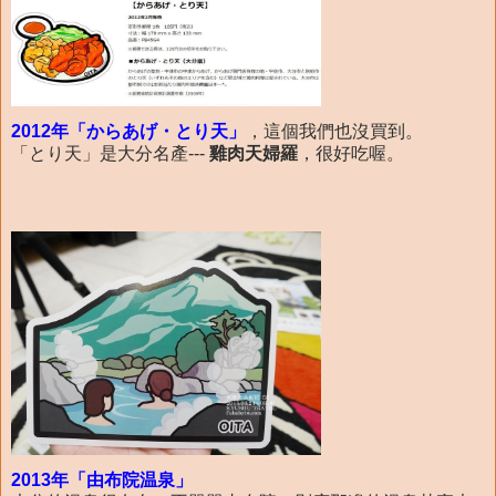
2012年「からあげ・とり天」
，這個我們也沒買到。
「とり天」是大分名產---
雞肉天婦羅
，很好吃喔。
2013年「由布院温泉」