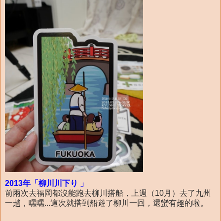
2013年「柳川川下り 」
前兩次去福岡都沒能跑去柳川搭船，上週（10月）去了九州
一趟，嘿嘿...這次就搭到船遊了柳川一回，還蠻有趣的啦。