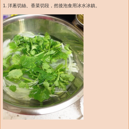
1. 洋蔥切絲、香菜切段，然後泡食用冰水冰鎮。