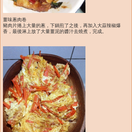
薑味蔥肉卷
豬肉片捲上大量的蔥，下鍋煎了之後，再加入大蒜辣椒爆
香，最後淋上放了大量薑泥的醬汁去燒煮，完成。