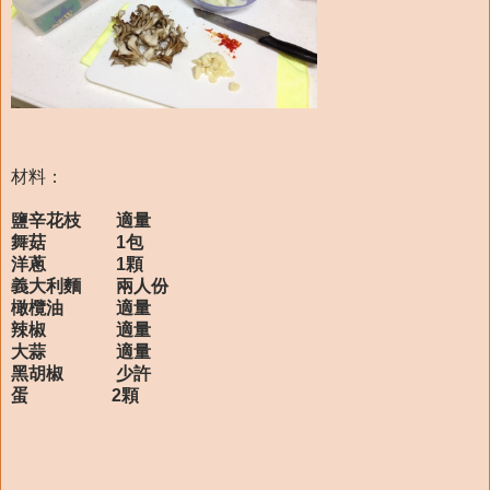
材料：
鹽辛花枝 適量
舞菇 1包
洋蔥 1顆
義大利麵 兩人份
橄欖油 適量
辣椒 適量
大蒜 適量
黑胡椒 少許
蛋 2顆