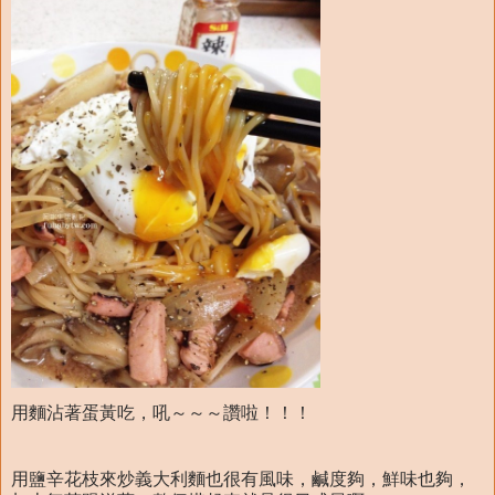
用麵沾著蛋黃吃，吼～～～讚啦！！！
用鹽辛花枝來炒義大利麵也很有風味，鹹度夠，鮮味也夠，