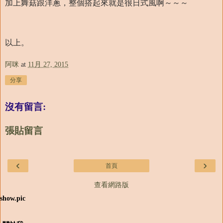
加上舞菇跟洋蔥，整個搭起來就是很日式風啊～～～
以上。
阿咪
at
11月 27, 2015
分享
沒有留言:
張貼留言
‹
›
首頁
查看網路版
show.pic