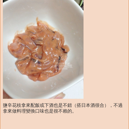
鹽辛花枝拿來配飯或下酒也是不錯（搭日本酒很合），不過
拿來做料理變換口味也是很不賴的。