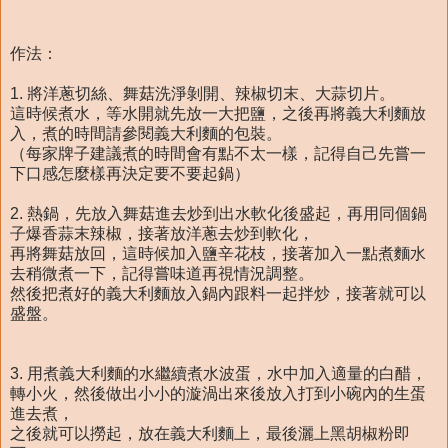
作法：
1. 將洋蔥切絲、舞菇洗淨剝開、辣椒切末、大蒜切片。
這時候煮水，等水開就先放一大把鹽，之後再將義大利麵放
入，煮的時間請參閱義大利麵的包裝。
（每家牌子建議煮的時間會有點不太一樣，記得自己先嘗一
下口感怎麼樣再決定要不要起鍋）
2. 熱鍋，先放入舞菇進去炒到出水軟化後盛起，再用同個鍋
子爆香蒜末辣椒，接著放洋蔥去炒到軟化，
再將舞菇放回，這時候加入鹽辛花枝，接著加入一點煮麵水
去稍微煮一下，記得嘗味道再視情況調整。
然後把煮好的義大利麵放入鍋內跟料一起拌炒，接著就可以
盛盤。
3. 用煮義大利麵的水繼續煮水波蛋，水中加入適量的白醋，
轉小火，然後做出小小的漩渦出來後放入打到小碗內的生蛋
進去煮，
之後就可以撈起，放在義大利麵上，最後灑上黑胡椒粉即