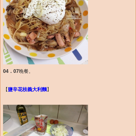
04．07
晚餐。
【
鹽辛花枝義大利麵
】