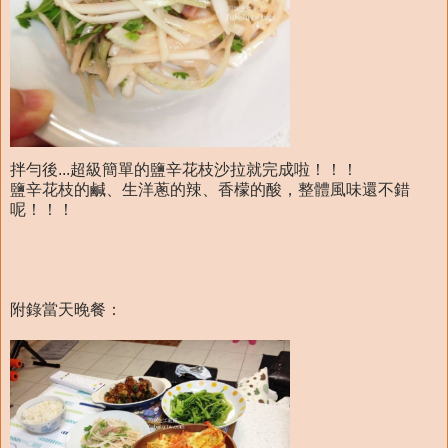
拌勻後...超級簡單的鹽辛花枝沙拉就完成啦！！！
鹽辛花枝的鹹、生洋蔥的辣、香檬的酸，整體風味還不錯
呢！！！
附錄當天晚餐：