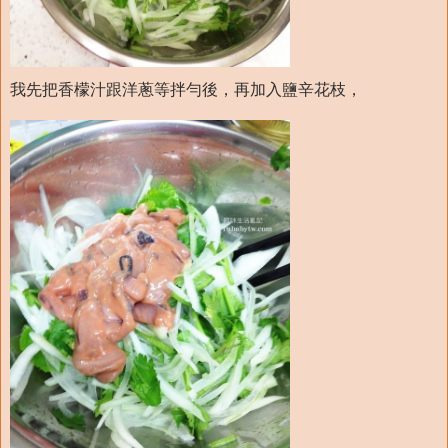
我先把香檬汁跟洋蔥等拌勻後，再加入鹽辛花枝，