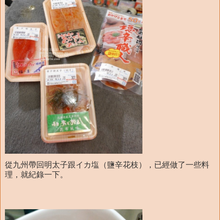
從九州帶回明太子跟イカ塩（鹽辛花枝），已經做了一些料
理，就紀錄一下。