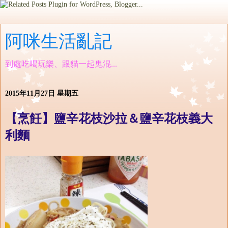
阿咪生活亂記
到處吃喝玩樂、跟貓一起鬼混...
2015年11月27日 星期五
【烹飪】鹽辛花枝沙拉＆鹽辛花枝義大
利麵