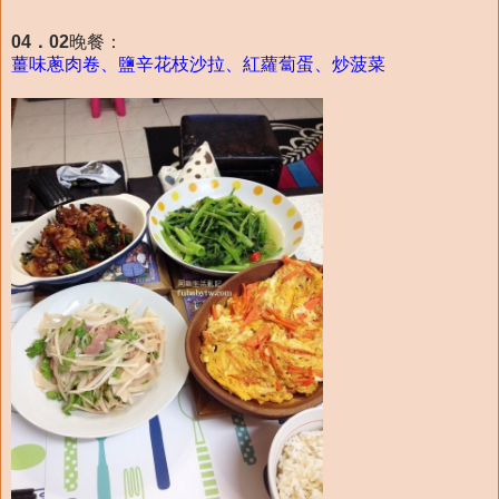
04．02
晚餐：
薑味蔥肉卷、鹽辛花枝沙拉、紅蘿蔔蛋、炒菠菜