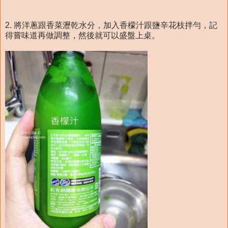
2. 將洋蔥跟香菜瀝乾水分，加入香檬汁跟鹽辛花枝拌勻，記
得嘗味道再做調整，然後就可以盛盤上桌。