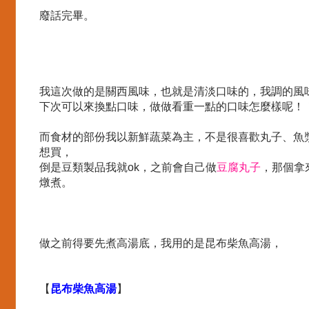
廢話完畢。
我這次做的是關西風味，也就是清淡口味的，我調的風
下次可以來換點口味，做做看重一點的口味怎麼樣呢！
而食材的部份我以新鮮蔬菜為主，不是很喜歡丸子、魚
想買，
倒是豆類製品我就ok，之前會自己做
豆腐丸子
，那個拿
燉煮。
做之前得要先煮高湯底，我用的是昆布柴魚高湯，
【
昆布柴魚高湯
】