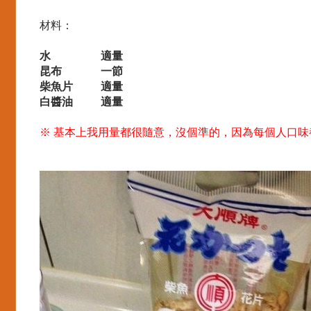
材料：
水 適量
昆布 一節
柴魚片 適量
白醬油 適量
※ 基本上我用量都很隨意，沒個準的，因為每個人口