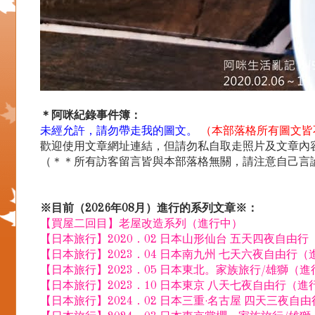
＊阿咪紀錄事件簿：
未經允許，請勿帶走我的圖文。
（本部落格所有圖文皆
歡迎使用文章網址連結，但請勿私自取走照片及文章內容.
（＊＊所有訪客留言皆與本部落格無關，請注意自己言
※目前（2026年08月）進行的系列文章※：
【買屋二回目】老屋改造系列（進行中）
【日本旅行】2020．02 日本山形仙台 五天四夜自由
【日本旅行】2023．04 日本南九州 七天六夜自由行（
【日本旅行】2023．05 日本東北。家族旅行/雄獅（
【日本旅行】2023．10 日本東京 八天七夜自由行（進
【日本旅行】2024．02 日本三重·名古屋 四天三夜自