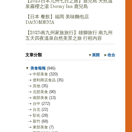
【2023日本九州七日之旅】鹿兒島 天然溫
泉霧櫻之湯 Dormy Inn 鹿兒島
【日本 餐飲】福岡 美味麵包店
DACOMECCA
【2025南九州家族旅行】雄獅旅行 南九州
五天四夜溫泉自然美景之旅 行程內容
文章分類
▼
展開
►
收合
▼
美食報報
(946)
⇢
中部美食
(320)
⇢
便利商店食品
(35)
⇢
其他
(35)
⇢
北部美食
(90)
⇢
南部美食
(13)
⇢
台中
(272)
⇢
台北
(22)
⇢
彰化
(28)
⇢
新竹
(68)
⇢
東部美食
(7)