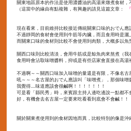
關東地區原本的作法是使用濃醬油的高湯來燉煮食材，
（這當中的緣由有點複雜，有興趣的請見這篇文章：
現在看來，目前維持比較接近傳統關東口味的おでん應
不過靜岡的食材會使用到牛筋等內臟，而且食用時是灑
而關東口味的食材則比較不會使用到肉類，大概多以魚
關西口味則比較清淡，會用牛筋或是鯨魚肉來熬煮（我
食用時會沾取味噌醬料，抑或是有些店家會直接在高湯
不過啊～～關西口味加入味噌的量還是有限，不像名古
吼～～～名古屋的おでん應該叫「味噌煮」，那個味噌
我覺得....味道應該會很鹹啊！！！！！！！
可是看「縣民秀」時，來賓跟主持人邊吃邊說一點都不會鹹
好，有機會去名古屋一定要來吃看看到底會不會鹹！！！ 
關於關東煮使用到的食材因地而異，比較特別的像是沖