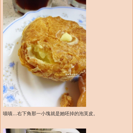
嘖嘖…右下角那一小塊就是她呸掉的泡芙皮。