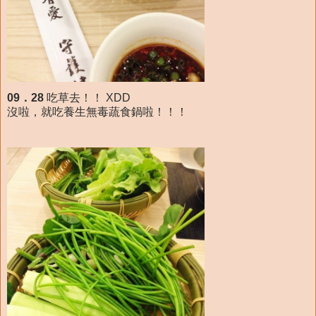
09．28
吃草去！！ XDD
沒啦，就吃養生無毒蔬食鍋啦！！！