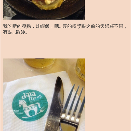
我吃新的餐點，炸蝦飯，嗯...裹的粉漿跟之前的天婦羅不同，
有點...微妙。