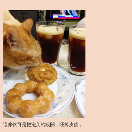
這傢伙可是把泡芙給咬開，呸掉皮後，