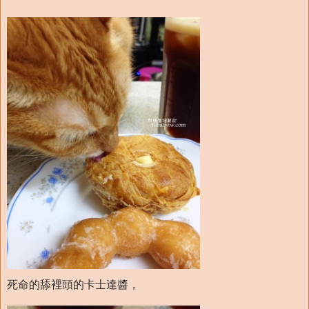
死命的舔裡頭的卡士達醬，