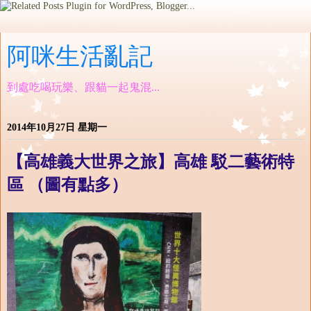
阿咪生活亂記
到處吃喝玩樂、跟貓一起鬼混...
2014年10月27日 星期一
【高雄義大世界之旅】高雄 駁二藝術特
區 （圖有點多）