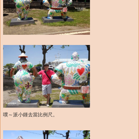
噗～派小鍾去當比例尺。