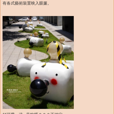
有各式藝術裝置映入眼簾。