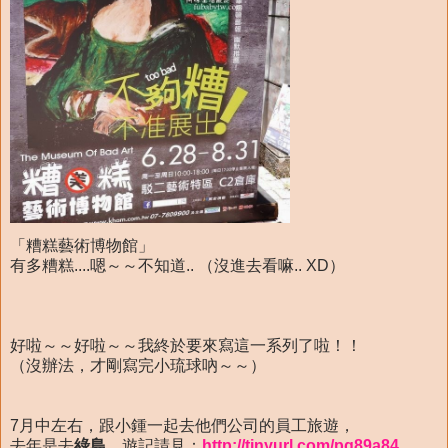
「糟糕藝術博物館」
有多糟糕....嗯～～不知道.. （沒進去看嘛.. XD）
好啦～～好啦～～我終於要來寫這一系列了啦！！
（沒辦法，才剛寫完小琉球吶～～）
7月中左右，跟小鍾一起去他們公司的員工旅遊，
去年是去
綠島
，遊記請見：
http://tinyurl.com/pq89a84