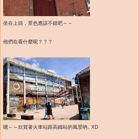
坐在上頭，景色應該不錯吧～～
他們在看什麼呢？？？
嗯～～欣賞著火車站跟高鐵站的風景吶.. XD