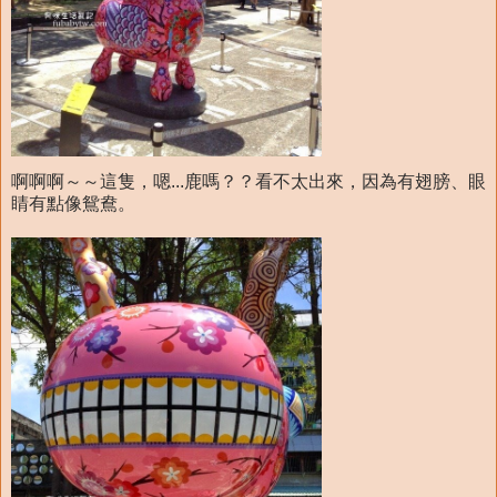
啊啊啊～～這隻，嗯...鹿嗎？？看不太出來，因為有翅膀、眼
睛有點像鴛鴦。