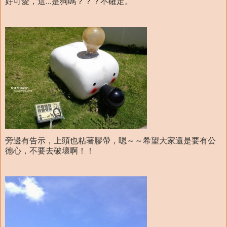
好可愛，這...是狗嗎？？？不確定。
旁邊有告示，上頭也粘著膠帶，嗯～～希望大家還是要有公
德心，不要去破壞啊！！