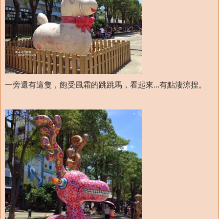
一旁還有這隻，飽受風霜的跳跳馬，看起來...有點淒涼捏。