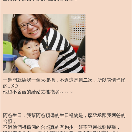
一進門就給我一個大擁抱，不過這是第二次，所以表情怪怪
的.. XD
他也不吝嗇的給姑丈擁抱喲～～～
阿爸生日，我幫阿爸預備的生日禮物是，廖丞丞跟我阿爸的
合照，
不過他們祖孫倆的合照真的有夠少，好不容易找到幾張，