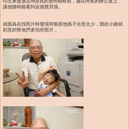
印出來後放在muji買的透明相框裡，擺在阿爸的辦公桌上，
讓他隨時能看到這個寶貝孫。
就因為在找照片時發現阿爸跟他孫子合照太少，因此小鍾就
刻意的幫他們多拍些照片，