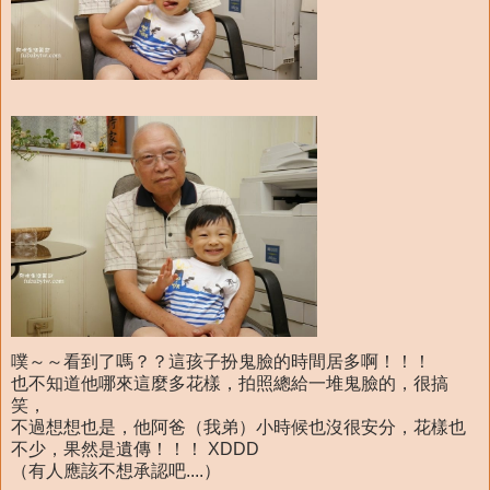
噗～～看到了嗎？？這孩子扮鬼臉的時間居多啊！！！
也不知道他哪來這麼多花樣，拍照總給一堆鬼臉的，很搞
笑，
不過想想也是，他阿爸（我弟）小時候也沒很安分，花樣也
不少，果然是遺傳！！！ XDDD
（有人應該不想承認吧....）