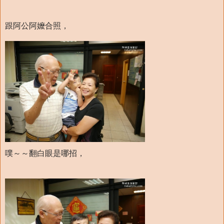
跟阿公阿嬤合照，
噗～～翻白眼是哪招，