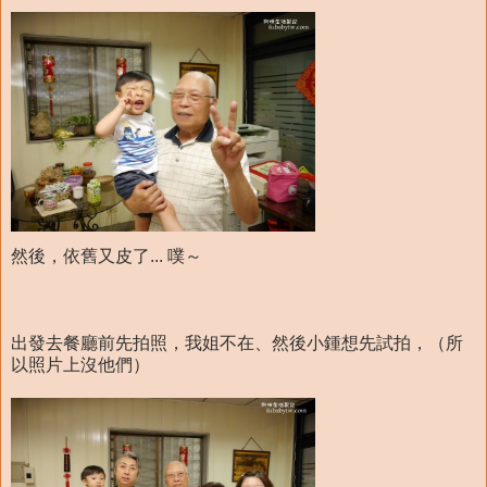
然後，依舊又皮了... 噗～
出發去餐廳前先拍照，我姐不在、然後小鍾想先試拍，（所
以照片上沒他們）