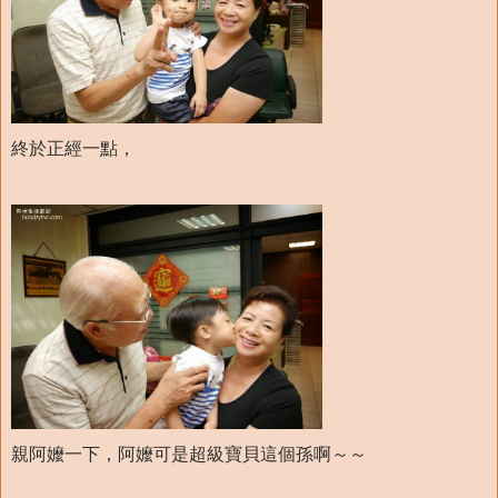
終於正經一點，
親阿嬤一下，阿嬤可是超級寶貝這個孫啊～～