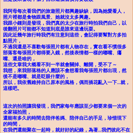
我阿母每次看我們的旅遊照片都興趣缺缺，因為她愛看人，
照片裡都是食物跟風景、她就沒太多興趣。
我跟小鍾則是發現，我們真的太少在旅行時拍我們自己，以
後翻照片可能都不知道到底是誰來這邊玩耍。
因此近幾年旅行時我們有注意到這些，會記得要幫對方多拍
點照片，
不過我還是不喜歡每張照片都有人物存在，實在看不慣很多
部落客每張照片都得要入鏡，然後表情都一樣的嘟嘴、㿜
嘴、還是啥的，
這些文章我大概看不到一半就會關掉、離開，受不了～
我想，來我部落格的人應該不會想看我每張照片都出現，然
後不是嘟嘴、就是眨眼什麼的，
所以，我依舊維持自己原本的風格，偶而插花亂入一下...就，
這樣吧。
這次的拍照讓我發現，我們家每年應該至少都要來個一次的
全家福拍照，
還能有多久的時間去陪伴爸媽、陪伴自己的手足，珍惜現下
的時間，
在我們還能聚在一起時，就好好的紀錄，為著...我們彼此不在