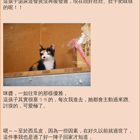
這孩子泌尿道發炎沒再復發過，現在頭好壯壯、肚子肥吱吱
的呢！！
咪醬，一如往常的那樣優雅，
這孩子其實很塞ㄋㄞ的，每次我進去，她都會主動過來蹭、
討摸的，可愛極了。
嗯～～至於西瓜皮，因為一些因素，在好久以前就過世了，
這件事我也是過了好一陣子回家才知道，