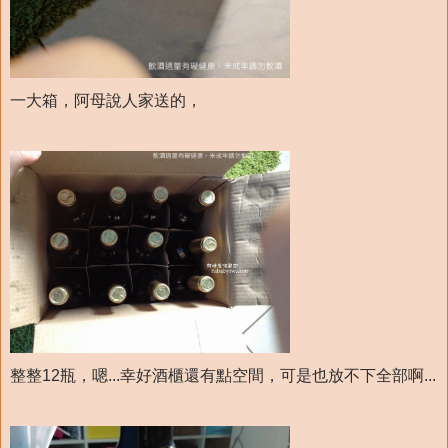
一大箱，阿母說人家送的，
整整12瓶，嗯...幸好酒櫃還有點空間，可是也放不下全部啊...