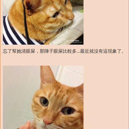
忘了幫她清眼屎，那陣子眼屎比較多...最近就沒有這現象了。