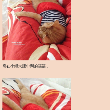
窩在小鍾大腿中間的福福，