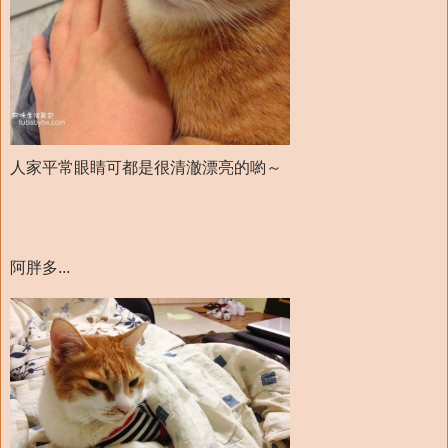
人家平常眼睛可都是很清澈漂亮的喲～
阿胖多...