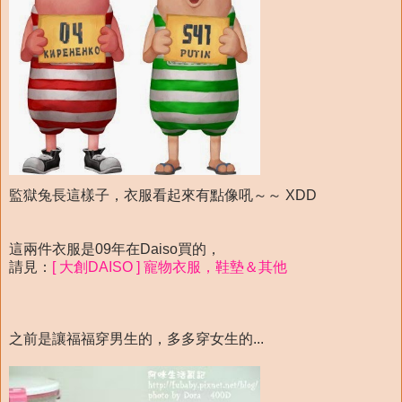
監獄兔長這樣子，衣服看起來有點像吼～～ XDD
這兩件衣服是09年在Daiso買的，
請見：
[ 大創DAISO ] 寵物衣服，鞋墊＆其他
之前是讓福福穿男生的，多多穿女生的...