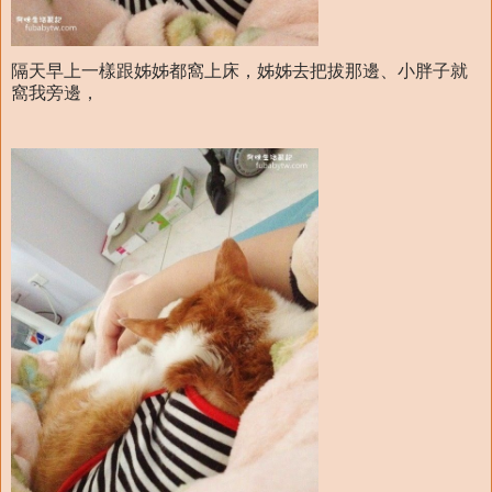
隔天早上一樣跟姊姊都窩上床，姊姊去把拔那邊、小胖子就
窩我旁邊，