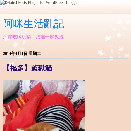
阿咪生活亂記
到處吃喝玩樂、跟貓一起鬼混...
2014年4月1日 星期二
【福多】監獄貓