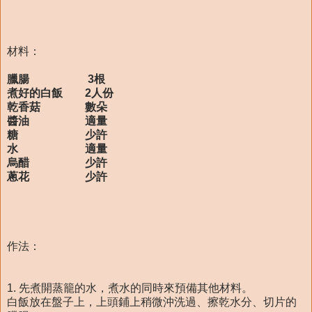
材料：
臘腸 3根
煮好的白飯 2人份
乾香菇 數朵
醬油 適量
糖 少許
水 適量
烏醋 少許
蔥花 少許
作法：
1. 先煮開蒸籠的水，煮水的同時來預備其他材料。
白飯放在盤子上，上頭鋪上稍微沖洗過、擦乾水分、切片的