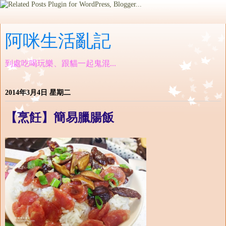
阿咪生活亂記
到處吃喝玩樂、跟貓一起鬼混...
2014年3月4日 星期二
【烹飪】簡易臘腸飯