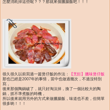
怎麼消耗掉這些呢？？？那就來個臘腸飯吧！！！
很久很久以前寫過一篇煲仔飯的作法：
【烹飪】臘味煲仔飯
那也已經是2007年的事情，當中也做過幾次，不過沒特別
寫，
後來那個陶鍋破了，就只好淘汰掉，換了一個比較大的陶
鍋，抓不準煮飯的時機，
所以後來就用另外的方式來做臘腸飯，味道也不差，但簡單
很多喲！！！