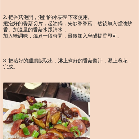
2. 把香菇泡開，泡開的水要留下來使用。
把泡好的香菇切片，起油鍋，先炒香香菇，然後加入醬油炒
香、加適量的香菇水跟清水，
加入糖調味，燒煮一段時間，最後加入烏醋提香即可。
3. 把蒸好的臘腸飯取出，淋上煮好的香菇醬汁，灑上蔥花，
完成。