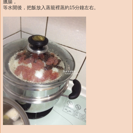
臘腸，
等水開後，把飯放入蒸籠裡蒸約15分鐘左右。