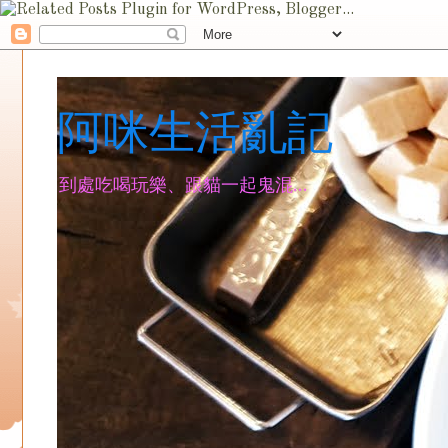
阿咪生活亂記
到處吃喝玩樂、跟貓一起鬼混...