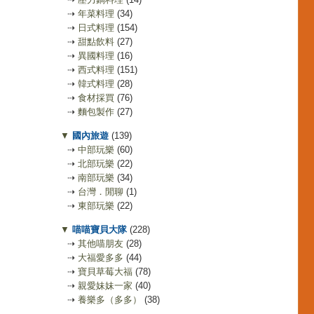
⇢
年菜料理
(34)
⇢
日式料理
(154)
⇢
甜點飲料
(27)
⇢
異國料理
(16)
⇢
西式料理
(151)
⇢
韓式料理
(28)
⇢
食材採買
(76)
⇢
麵包製作
(27)
▼
國內旅遊
(139)
⇢
中部玩樂
(60)
⇢
北部玩樂
(22)
⇢
南部玩樂
(34)
⇢
台灣．閒聊
(1)
⇢
東部玩樂
(22)
▼
喵喵寶貝大隊
(228)
⇢
其他喵朋友
(28)
⇢
大福愛多多
(44)
⇢
寶貝草莓大福
(78)
⇢
親愛妹妹一家
(40)
⇢
養樂多（多多）
(38)