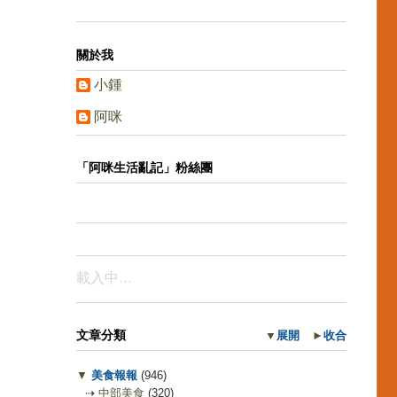
關於我
小鍾
阿咪
「阿咪生活亂記」粉絲團
載入中…
文章分類
▼
展開
►
收合
▼
美食報報
(946)
⇢
中部美食
(320)