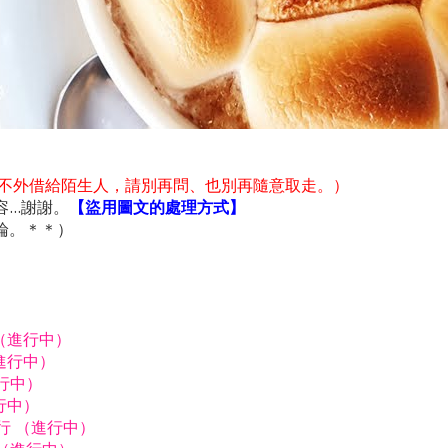
不外借給陌生人，請別再問、也別再隨意取走。）
..謝謝。
【盜用圖文的處理方式】
論。＊＊）
行（進行中）
進行中）
進行中）
行中）
由行 （進行中）