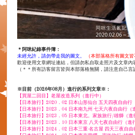
＊阿咪紀錄事件簿：
未經允許，請勿帶走我的圖文。
（本部落格所有圖文皆
歡迎使用文章網址連結，但請勿私自取走照片及文章內容.
（＊＊所有訪客留言皆與本部落格無關，請注意自己言
※目前（2026年08月）進行的系列文章※：
【買屋二回目】老屋改造系列（進行中）
【日本旅行】2020．02 日本山形仙台 五天四夜自由
【日本旅行】2023．04 日本南九州 七天六夜自由行（
【日本旅行】2023．05 日本東北。家族旅行/雄獅（
【日本旅行】2023．10 日本東京 八天七夜自由行（進
【日本旅行】2024．02 日本三重·名古屋 四天三夜自