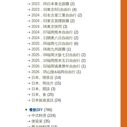
⇢
2023．05日本東北跟團
(2)
⇢
2023．10東京8日自由行
(4)
⇢
2024．02名古屋三重自由行
(2)
⇢
2024．03東京賞櫻跟團
(2)
⇢
2024．06東京快閃
(3)
⇢
2024．07福岡熊本自由行
(2)
⇢
2024．11關東八日自由行
(2)
⇢
2025．05福岡七日自由行
(6)
⇢
2025．06南九州跟團
(1)
⇢
2025．09福岡大阪七日自由行
(2)
⇢
2025．10福岡熊本五日自由行
(2)
⇢
2026．02福岡過農曆年自由行
(1)
⇢
2026．05山陰&福岡自由行
(1)
⇢
日本。喫茶店
(14)
⇢
日本。明信片
(15)
⇢
日本。閒談
(3)
⇢
日本。食
(25)
⇢
日本旅遊資訊
(24)
▼
餐飲DIY
(786)
⇢
中式料理
(224)
⇢
便當菜
(35)
⇢
壓力鍋料理
(14)