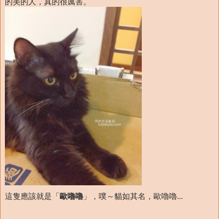
的美的人，真的很厲害。
這隻應該就是「
歐嚕嚕
」，噗～貓如其名，歐嚕嚕...