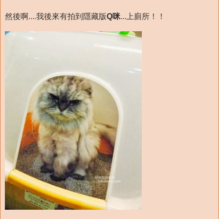
然後啊....我後來有拍到隱藏版
Q咪
...上廁所！！