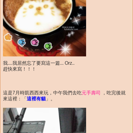
我....我居然忘了要寫這一篇... Orz..
趕快來寫！！！
這是7月時凱西西來玩，中午我們去吃
元手壽司
，吃完後就
來這裡：「
這裡有貓
」。