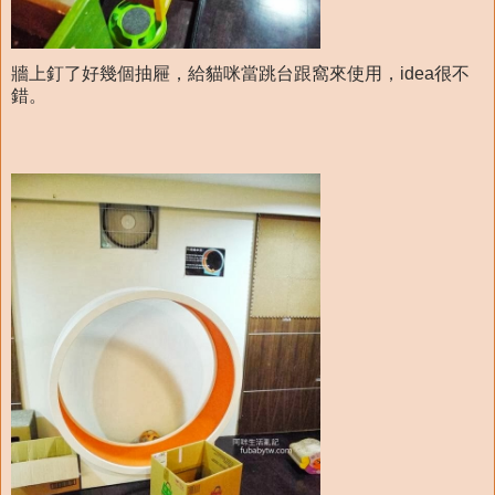
牆上釘了好幾個抽屜，給貓咪當跳台跟窩來使用，idea很不
錯。