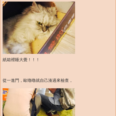
紙箱裡睡大覺！！！
從一進門，歐嚕嚕就自己湊過來檢查，