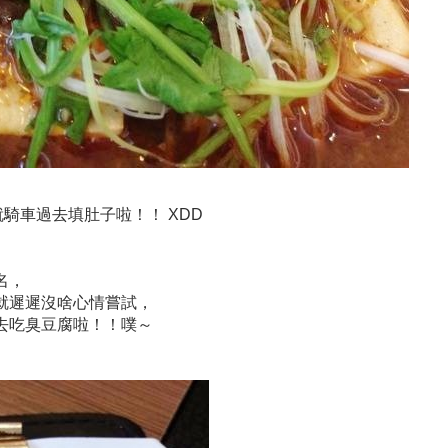
騎車過去填肚子啦！！ XDD
名，
就遲遲沒啥心情嘗試，
去吃臭豆腐啦！！噗～