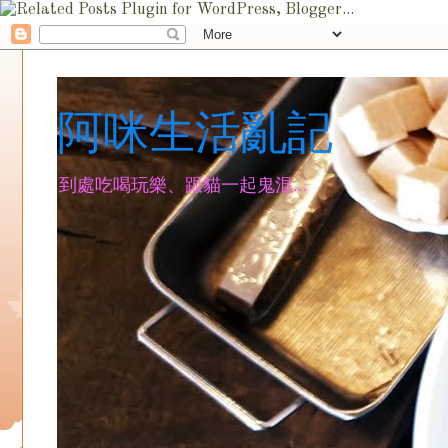
阿咪生活亂記
到處吃喝玩樂、跟貓一起鬼混...