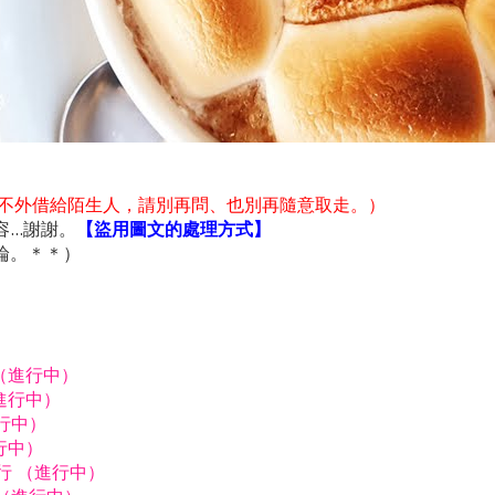
不外借給陌生人，請別再問、也別再隨意取走。）
..謝謝。
【盜用圖文的處理方式】
論。＊＊）
行（進行中）
進行中）
進行中）
行中）
由行 （進行中）