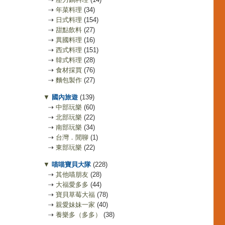
⇢
年菜料理
(34)
⇢
日式料理
(154)
⇢
甜點飲料
(27)
⇢
異國料理
(16)
⇢
西式料理
(151)
⇢
韓式料理
(28)
⇢
食材採買
(76)
⇢
麵包製作
(27)
▼
國內旅遊
(139)
⇢
中部玩樂
(60)
⇢
北部玩樂
(22)
⇢
南部玩樂
(34)
⇢
台灣．閒聊
(1)
⇢
東部玩樂
(22)
▼
喵喵寶貝大隊
(228)
⇢
其他喵朋友
(28)
⇢
大福愛多多
(44)
⇢
寶貝草莓大福
(78)
⇢
親愛妹妹一家
(40)
⇢
養樂多（多多）
(38)