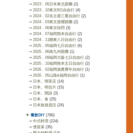
⇢
2023．05日本東北跟團
(2)
⇢
2023．10東京8日自由行
(4)
⇢
2024．02名古屋三重自由行
(2)
⇢
2024．03東京賞櫻跟團
(2)
⇢
2024．06東京快閃
(3)
⇢
2024．07福岡熊本自由行
(2)
⇢
2024．11關東八日自由行
(2)
⇢
2025．05福岡七日自由行
(6)
⇢
2025．06南九州跟團
(1)
⇢
2025．09福岡大阪七日自由行
(2)
⇢
2025．10福岡熊本五日自由行
(2)
⇢
2026．02福岡過農曆年自由行
(1)
⇢
2026．05山陰&福岡自由行
(1)
⇢
日本。喫茶店
(14)
⇢
日本。明信片
(15)
⇢
日本。閒談
(3)
⇢
日本。食
(25)
⇢
日本旅遊資訊
(24)
▼
餐飲DIY
(786)
⇢
中式料理
(224)
⇢
便當菜
(35)
⇢
壓力鍋料理
(14)