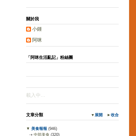
關於我
小鍾
阿咪
「阿咪生活亂記」粉絲團
載入中…
文章分類
▼
展開
►
收合
▼
美食報報
(946)
⇢
中部美食
(320)