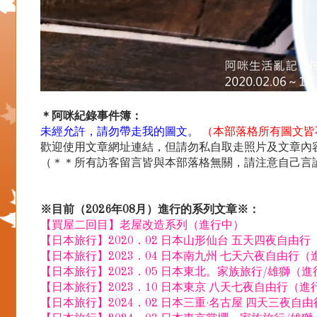
＊阿咪紀錄事件簿：
未經允許，請勿帶走我的圖文。
（本部落格所有圖文皆
歡迎使用文章網址連結，但請勿私自取走照片及文章內容.
（＊＊所有訪客留言皆與本部落格無關，請注意自己言
※目前（2026年08月）進行的系列文章※：
【買屋二回目】老屋改造系列（進行中）
【日本旅行】2020．02 日本山形仙台 五天四夜自由
【日本旅行】2023．04 日本南九州 七天六夜自由行（
【日本旅行】2023．05 日本東北。家族旅行/雄獅（
【日本旅行】2023．10 日本東京 八天七夜自由行（進
【日本旅行】2024．02 日本三重·名古屋 四天三夜自