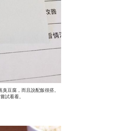
蒸臭豆腐，而且說配飯很搭。
來嘗試看看。