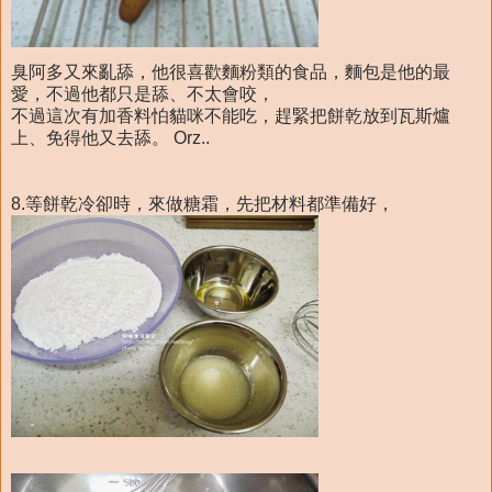
臭阿多又來亂舔，他很喜歡麵粉類的食品，麵包是他的最
愛，不過他都只是舔、不太會咬，
不過這次有加香料怕貓咪不能吃，趕緊把餅乾放到瓦斯爐
上、免得他又去舔。 Orz..
8.等餅乾冷卻時，來做糖霜，先把材料都準備好，