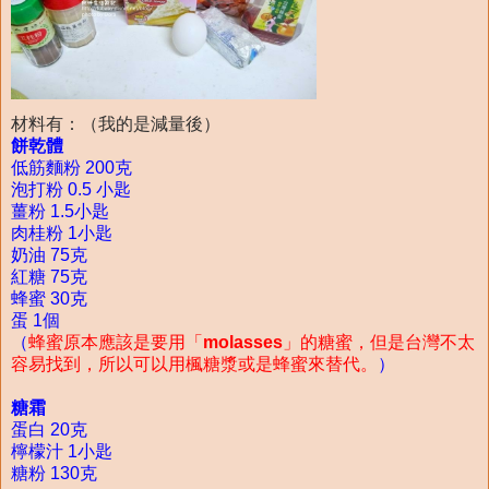
材料有：（我的是減量後）
餅乾體
低筋麵粉 200克
泡打粉 0.5 小匙
薑粉 1.5小匙
肉桂粉 1小匙
奶油 75克
紅糖 75克
蜂蜜 30克
蛋 1個
（
蜂蜜原本應該是要用「
molasses
」的糖蜜，但是台灣不太
容易找到，所以可以用楓糖漿或是蜂蜜來替代。
）
糖霜
蛋白 20克
檸檬汁 1小匙
糖粉 130克