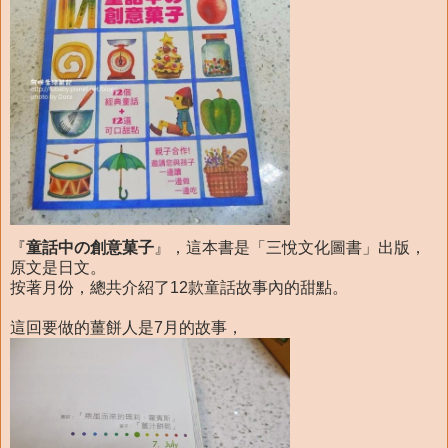
『
童話中の創意菓子
』，這本書是「三悅文化圖書」出版，
原文是日文。
按著月份，總共介紹了12款童話故事內的甜點。
這回要做的薑餅人是7月的故事，