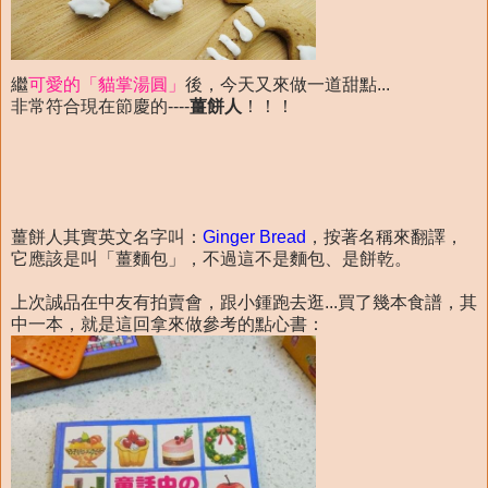
繼
可愛的「貓掌湯圓」
後，今天又來做一道甜點...
非常符合現在節慶的----
薑餅人
！！！
薑餅人其實英文名字叫：
Ginger Bread
，按著名稱來翻譯，
它應該是叫「薑麵包」，不過這不是麵包、是餅乾。
上次誠品在中友有拍賣會，跟小鍾跑去逛...買了幾本食譜，其
中一本，就是這回拿來做參考的點心書：