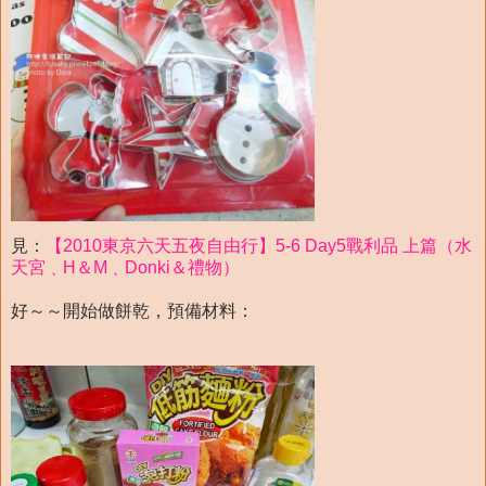
見：
【2010東京六天五夜自由行】5-6 Day5戰利品 上篇（水
天宮﹑H＆M﹑Donki＆禮物）
好～～開始做餅乾，預備材料：