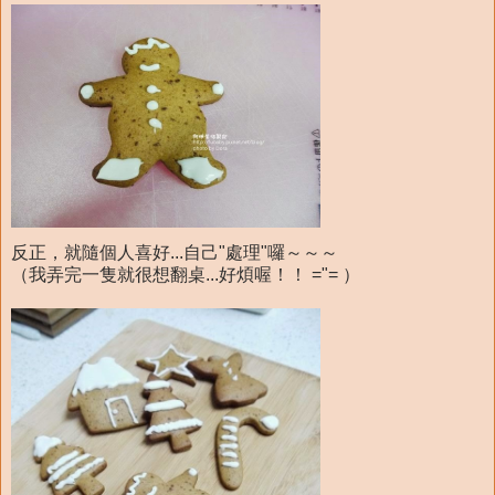
反正，就隨個人喜好...自己"處理"囉～～～
（我弄完一隻就很想翻桌...好煩喔！！ ="= ）