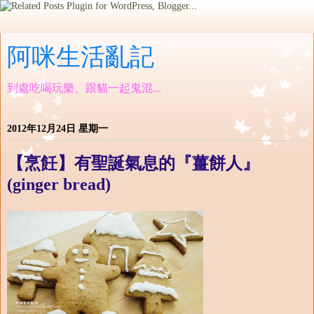
阿咪生活亂記
到處吃喝玩樂、跟貓一起鬼混...
2012年12月24日 星期一
【烹飪】有聖誕氣息的『薑餅人』
(ginger bread)