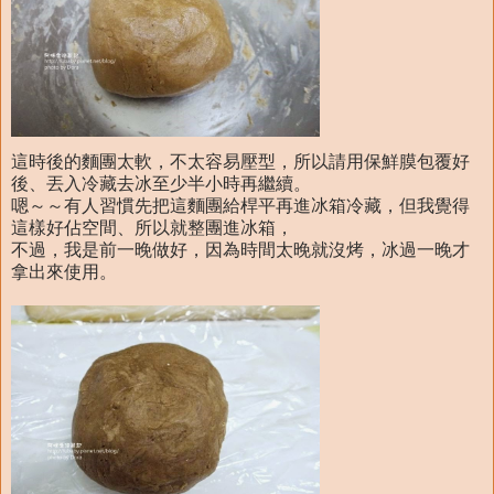
這時後的麵團太軟，不太容易壓型，所以請用保鮮膜包覆好
後、丟入冷藏去冰至少半小時再繼續。
嗯～～有人習慣先把這麵團給桿平再進冰箱冷藏，但我覺得
這樣好佔空間、所以就整團進冰箱，
不過，我是前一晚做好，因為時間太晚就沒烤，冰過一晚才
拿出來使用。