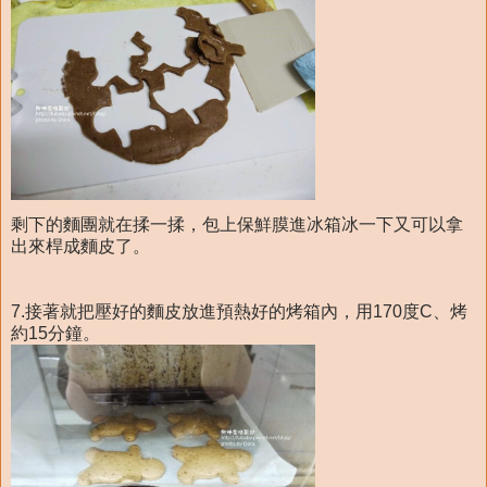
剩下的麵團就在揉一揉，包上保鮮膜進冰箱冰一下又可以拿
出來桿成麵皮了。
7.接著就把壓好的麵皮放進預熱好的烤箱內，用170度C、烤
約15分鐘。