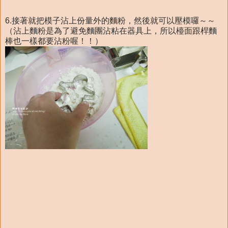
6.接著就把模子沾上份量外的麵粉，然後就可以壓模囉～～
（沾上麵粉是為了避免麵團沾粘在器具上，所以檯面跟桿麵
棒也一樣都要沾粉喔！！）