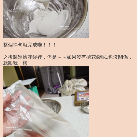
整個拌勻就完成啦！！！
之後裝進擠花袋裡，但是～～如果沒有擠花袋呢..也沒關係，
就跟我一樣，