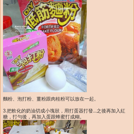
麵粉、泡打粉、薑粉跟肉桂粉可以放在一起。
3.把軟化的奶油切成小塊狀，用打蛋器打發...之後再加入紅
糖，打勻後，再加入蛋跟蜂蜜打成糊。