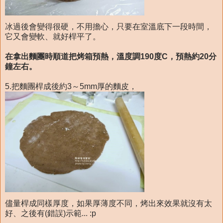
冰過後會變得很硬，不用擔心，只要在室溫底下一段時間，
它又會變軟、就好桿平了。
在拿出麵團時順道把烤箱預熱，溫度調190度C，預熱約20分
鐘左右。
5.把麵團桿成後約3～5mm厚的麵皮，
儘量桿成同樣厚度，如果厚薄度不同，烤出來效果就沒有太
好、之後有(錯誤)示範... :p