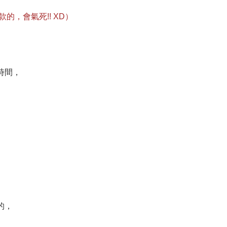
的，會氣死!! XD）
時間，
的，