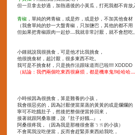
但一旦拿去炒過，加熱過後的小黃瓜，打死我都不肯放入口
青椒
，單純的烤青椒，或是炸，或是炒，不加其他食材
（我會單純的炒一大盤青椒，只加鹽巴，其他的都不用，
但如果把青椒跟肉一起炒....我就非常討厭，就不會想吃。 
小鍾就說我很挑食，可是他才比我挑食，
他很挑食材，超討厭，很多東西不吃。
我可是不挑食材，只是挑作法跟味道而已啦!!!! XDDDD
（結論：我們兩個吃東西很麻煩，都是機車鬼!!哈哈哈...
小時候因為很挑食，算是難養的小孩，
我會很惡劣的，因為討厭便當菜蒸的黃黃的或是爛爛的
寧可不吃餓肚子，然後把整個便當拎回來，
接著就跟阿桑靠腰，說『肚子好餓...』，
阿桑很疼我，（因為我是那種很會塞ㄋㄞ的小孩）
不會罵我沒吃便當，反而會趕緊弄東西給我吃，