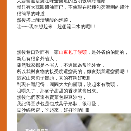
大蒜醬油是裝在味全醬瓜的透明玻璃瓶裡頭，
就只有大蒜跟醬油而已，不像現在那種勾芡濃稠的醬汁
很簡單的味道，
然後搭上醃漬酸酸的泡菜，
哇~~~現在想起來，超想流口水的呢!!!!
然後巷口對面有一家
山東包子饅頭
，是外省伯伯開的，
新店有很多外省人，
雖然我家都是本省人，不過因為常吃外食，
所以我對食物的接受度還蠻高的，麵食類我還蠻愛呢!!!
這家山東包子饅頭，真的有夠好吃!!!
到現在還記得，圓圓大大的饅頭，咬起來有勁頭，
咀嚼久了，那麥子甜甜的香味就會出來。
然後他們家還有賣菜包跟豆沙包，
我記得豆沙包是包成葉子形狀，很可愛，
豆沙綿密密，吃起來，好好吃吶!!!!!!