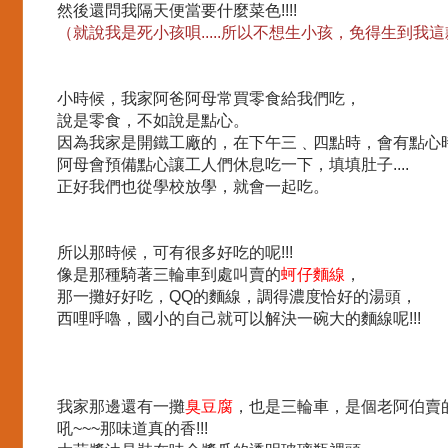
然後還問我隔天便當要什麼菜色!!!!
（就說我是死小孩唄.....所以不想生小孩，免得生到我這款
小時候，我家阿爸阿母常買零食給我們吃，
說是零食，不如說是點心。
因為我家是開鐵工廠的，在下午三﹑四點時，會有點心
阿母會預備點心讓工人們休息吃一下，填填肚子....
正好我們也從學校放學，就會一起吃。
所以那時候，可有很多好吃的呢!!!
像是那種騎著三輪車到處叫賣的
蚵仔麵線
，
那一攤好好吃，QQ的麵線，調得濃度恰好的湯頭，
西哩呼嚕，國小的自己就可以解決一碗大的麵線呢!!!
我家那邊還有一攤
臭豆腐
，也是三輪車，是個老阿伯賣
吼~~~那味道真的香!!!