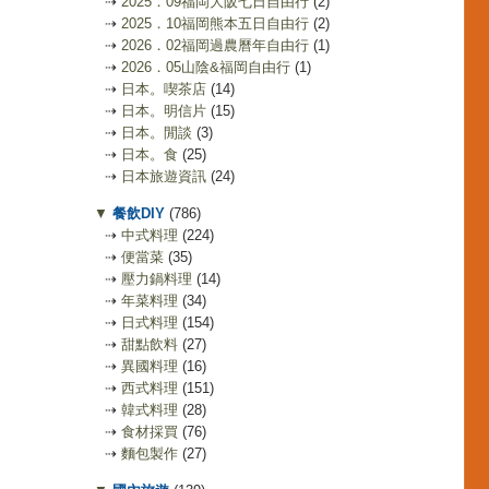
⇢
2025．09福岡大阪七日自由行
(2)
⇢
2025．10福岡熊本五日自由行
(2)
⇢
2026．02福岡過農曆年自由行
(1)
⇢
2026．05山陰&福岡自由行
(1)
⇢
日本。喫茶店
(14)
⇢
日本。明信片
(15)
⇢
日本。閒談
(3)
⇢
日本。食
(25)
⇢
日本旅遊資訊
(24)
▼
餐飲DIY
(786)
⇢
中式料理
(224)
⇢
便當菜
(35)
⇢
壓力鍋料理
(14)
⇢
年菜料理
(34)
⇢
日式料理
(154)
⇢
甜點飲料
(27)
⇢
異國料理
(16)
⇢
西式料理
(151)
⇢
韓式料理
(28)
⇢
食材採買
(76)
⇢
麵包製作
(27)