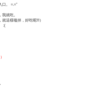
。 =.="
，我就吃。
就這樣嗑掉，好吃呢!!!）
:(
.）
，