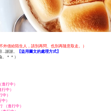
不外借給陌生人，請別再問、也別再隨意取走。）
..謝謝。
【盜用圖文的處理方式】
論。＊＊）
行（進行中）
進行中）
進行中）
行中）
由行 （進行中）