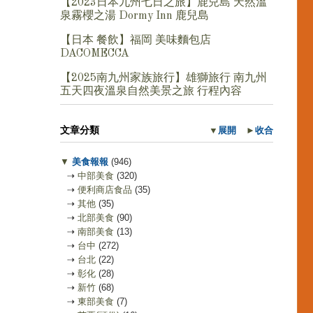
【2023日本九州七日之旅】鹿兒島 天然溫
泉霧櫻之湯 Dormy Inn 鹿兒島
【日本 餐飲】福岡 美味麵包店
DACOMECCA
【2025南九州家族旅行】雄獅旅行 南九州
五天四夜溫泉自然美景之旅 行程內容
文章分類
▼
展開
►
收合
▼
美食報報
(946)
⇢
中部美食
(320)
⇢
便利商店食品
(35)
⇢
其他
(35)
⇢
北部美食
(90)
⇢
南部美食
(13)
⇢
台中
(272)
⇢
台北
(22)
⇢
彰化
(28)
⇢
新竹
(68)
⇢
東部美食
(7)