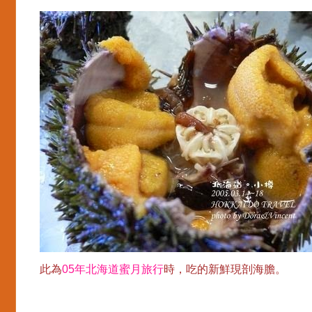
此為
05年北海道蜜月旅行
時，吃的新鮮現剖海膽。