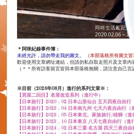
＊阿咪紀錄事件簿：
未經允許，請勿帶走我的圖文。
（本部落格所有圖文皆
歡迎使用文章網址連結，但請勿私自取走照片及文章內容.
（＊＊所有訪客留言皆與本部落格無關，請注意自己言
※目前（2026年08月）進行的系列文章※：
【買屋二回目】老屋改造系列（進行中）
【日本旅行】2020．02 日本山形仙台 五天四夜自由
【日本旅行】2023．04 日本南九州 七天六夜自由行（
【日本旅行】2023．05 日本東北。家族旅行/雄獅（
【日本旅行】2023．10 日本東京 八天七夜自由行（進
【日本旅行】2024．02 日本三重·名古屋 四天三夜自