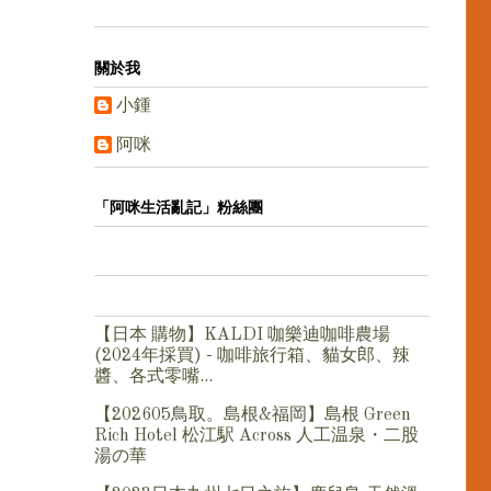
關於我
小鍾
阿咪
「阿咪生活亂記」粉絲團
【日本 購物】KALDI 咖樂迪咖啡農場
(2024年採買) - 咖啡旅行箱、貓女郎、辣
醬、各式零嘴...
【202605鳥取。島根&福岡】島根 Green
Rich Hotel 松江駅 Across 人工温泉・二股
湯の華