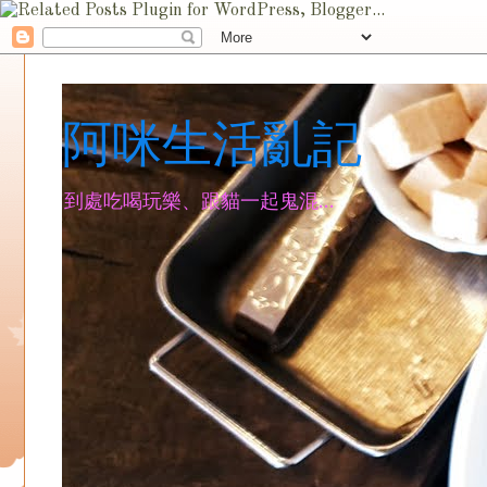
阿咪生活亂記
到處吃喝玩樂、跟貓一起鬼混...