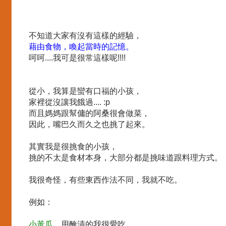
不知道大家有沒有這樣的經驗，
藉由食物，喚起當時的記憶。
呵呵....我可是很常這樣呢!!!!
從小，我算是蠻有口福的小孩，
家裡從沒讓我餓過.... :p
而且媽媽跟幫傭的阿桑很會做菜，
因此，嘴巴久而久之也挑了起來。
其實我是很挑食的小孩，
挑的不太是食材本身，大部分都是挑味道跟料理方式。
我很奇怪，有些東西作法不同，我就不吃。
例如：
小黃瓜
，用醃漬的我很愛吃，