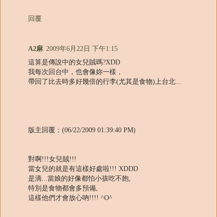
回覆
A2麻
2009年6月22日 下午1:15
這算是傳說中的女兒賊嗎?XDD
我每次回台中，也會像妳一樣，
帶回了比去時多好幾倍的行李(尤其是食物)上台北...
版主回覆：(06/22/2009 01:39:40 PM)
對啊!!!女兒賊!!!
當女兒的就是有這樣好處啦!!! XDDD
是滴...當娘的好像都怕小孩吃不飽,
特別是食物都會多預備,
這樣他們才會放心吶!!!! ^O^