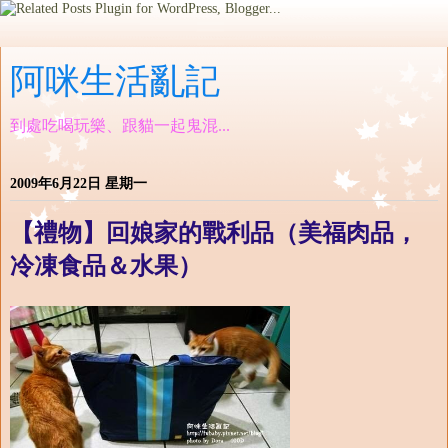
阿咪生活亂記
到處吃喝玩樂、跟貓一起鬼混...
2009年6月22日 星期一
【禮物】回娘家的戰利品（美福肉品，
冷凍食品＆水果）