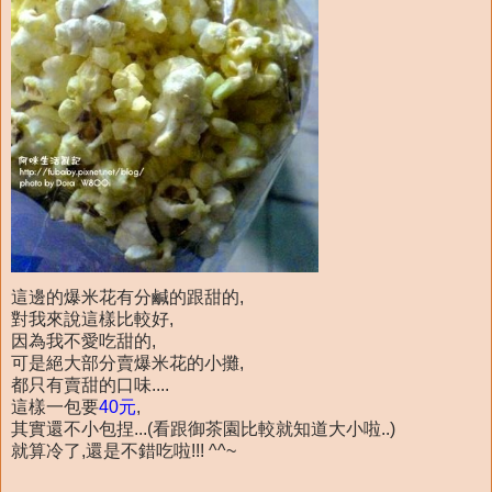
這邊的爆米花有分鹹的跟甜的,
對我來說這樣比較好,
因為我不愛吃甜的,
可是絕大部分賣爆米花的小攤,
都只有賣甜的口味....
這樣一包要
40元
,
其實還不小包捏...(看跟御茶園比較就知道大小啦..)
就算冷了,還是不錯吃啦!!! ^^~