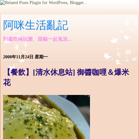
阿咪生活亂記
到處吃喝玩樂、跟貓一起鬼混...
2008年11月24日 星期一
【餐飲】[清水休息站] 御醬咖哩＆爆米
花