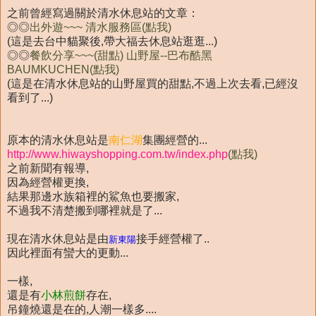
之前曾經寫過關於清水休息站的文章：
◎◎
出外遊~~~ 清水服務區(點我)
(這是去台中貓聚後,帶大福去休息站逛逛...)
◎◎
餐飲分享~~~(甜點) 山野屋--巴布酷黑
BAUMKUCHEN(點我)
(這是在清水休息站的山野屋買的甜點,不過上次去看,已經沒
看到了...)
原本的清水休息站是
南仁湖
集團經營的...
http://www.hiwayshopping.com.tw/index.php
(點我)
之前新聞有報導,
因為經營權更換,
結果那邊水族箱裡的鯊魚也要搬家,
不過我不清楚搬到哪裡就是了...
現在清水休息站是由
接手經營權了..
新東陽
因此裡面有蠻大的更動...
一樣,
還是有
小林煎餅
存在,
吊鐘燒還是在的,人潮一樣多....