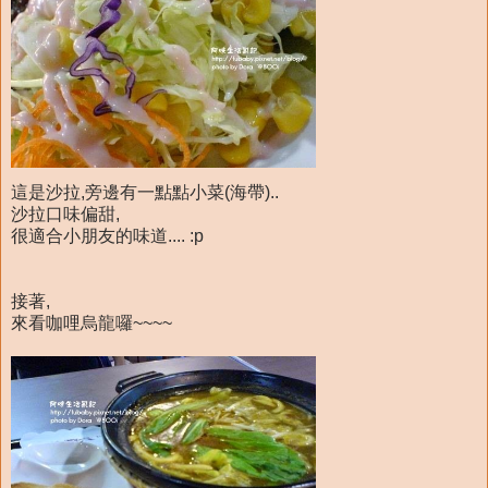
這是沙拉,旁邊有一點點小菜(海帶)..
沙拉口味偏甜,
很適合小朋友的味道.... :p
接著,
來看咖哩烏龍囉~~~~