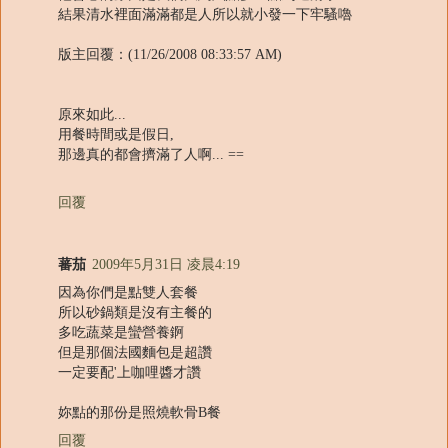
結果清水裡面滿滿都是人所以就小發一下牢騷嚕
版主回覆：(11/26/2008 08:33:57 AM)
原來如此...
用餐時間或是假日,
那邊真的都會擠滿了人啊... ==
回覆
蕃茄
2009年5月31日 凌晨4:19
因為你們是點雙人套餐
所以砂鍋類是沒有主餐的
多吃蔬菜是蠻營養錒
但是那個法國麵包是超讚
一定要配'上咖哩醬才讚
妳點的那份是照燒軟骨B餐
回覆