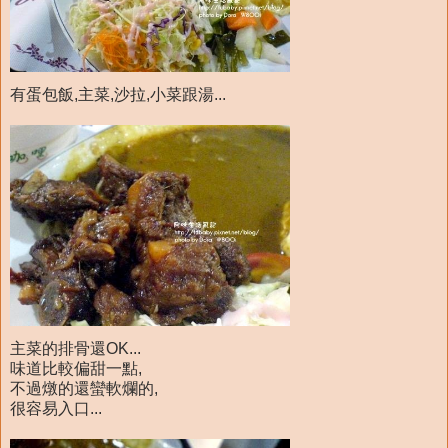
有蛋包飯,主菜,沙拉,小菜跟湯...
主菜的排骨還OK...
味道比較偏甜一點,
不過燉的還蠻軟爛的,
很容易入口...