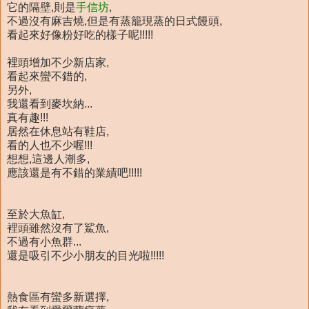
它的隔壁,則是
手信坊
,
不過沒有麻吉燒,但是有蒸籠現蒸的日式饅頭,
看起來好像粉好吃的樣子呢!!!!!
裡頭增加不少新店家,
看起來蠻不錯的,
另外,
我還看到麥坎納...
真有趣!!!
居然在休息站有鞋店,
看的人也不少喔!!!
想想,這邊人潮多,
應該還是有不錯的業績吧!!!!!
至於大魚缸,
裡頭雖然沒有了鯊魚,
不過有小魚群...
還是吸引不少小朋友的目光啦!!!!!
熱食區有蠻多新選擇,