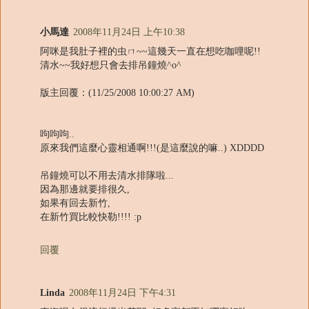
小馬達
2008年11月24日 上午10:38
阿咪是我肚子裡的虫ㄇ~~這幾天一直在想吃咖哩呢!!
清水~~我好想只會去排吊鐘燒^o^
版主回覆：(11/25/2008 10:00:27 AM)
呴呴呴..
原來我們這麼心靈相通啊!!!(是這麼說的嘛..) XDDDD
吊鐘燒可以不用去清水排隊啦...
因為那邊就要排很久,
如果有回去新竹,
在新竹買比較快勒!!!! :p
回覆
Linda
2008年11月24日 下午4:31