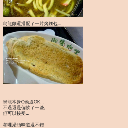
烏龍麵還搭配了一片烤麵包...
烏龍本身Q勁還OK...
不過還是偏軟了一些,
但可以接受...
咖哩湯頭味道還不錯..