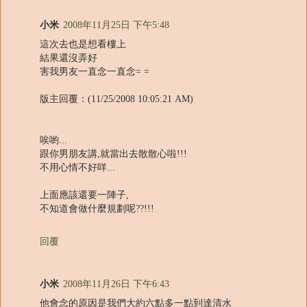
小米
2008年11月25日 下午5:48
這次去也是想看樓上
結果還沒弄好
害我男友一直念一直念= =
版主回覆：(11/25/2008 10:05:21 AM)
唉喲...
跟你男朋友講,就當出去散散心啦!!!
不用心情不好咩...
上面應該還要一陣子,
不知道會做什麼規劃呢??!!!
回覆
小米
2008年11月26日 下午6:43
他會念的原因是我們大約六點多一點到達清水