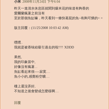
小米
2008年11月24日 下午6:04
昨天一進清水休息區就聞到爆米花的味道有夠香的
愛爾蘭瘋薯之前沒有
至於那個魚缸嘛，昨天看到一條快葛屁的魚~有夠可憐的= =
版主回覆：(11/25/2008 10:03:42 AM)
嘿嘿..
我就是被香味給吸引過去的啦!!!! XDDD
果然,
我的印象當中,
好像沒有瘋薯...
魚缸看起來很----寂寞....
魚小小的,感覺粉空曠....
樓上還沒弄好,
不知道之後會變成怎麼樣啊....
回覆