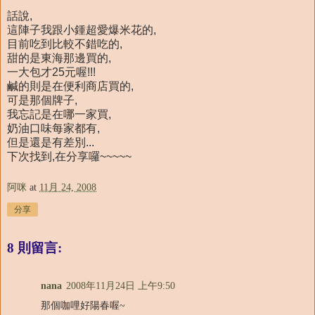
話說,
這陣子我跟小鍾超愛爆米花的,
目前吃到比較不錯吃的,
甜的是東海那邊買的,
一大包才25元喔!!!
鹹的則是在便利商店買的,
可是那個牌子,
我忘記是在哪一家買,
奶油口味每家都有,
但是還是有差別...
下次找到,在分享囉~~~~~
阿咪
at
11月 24, 2008
分享
8 則留言:
nana
2008年11月24日 上午9:50
那個咖哩好陽春喔~