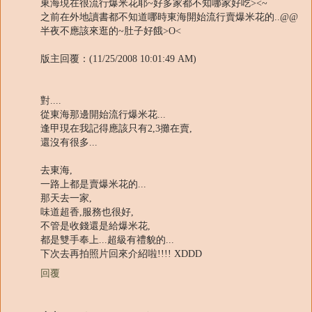
東海現在很流行爆米花耶~好多家都不知哪家好吃><~
之前在外地讀書都不知道哪時東海開始流行賣爆米花的..@@
半夜不應該來逛的~肚子好餓>O<
版主回覆：(11/25/2008 10:01:49 AM)
對....
從東海那邊開始流行爆米花...
逢甲現在我記得應該只有2,3攤在賣,
還沒有很多...
去東海,
一路上都是賣爆米花的...
那天去一家,
味道超香,服務也很好,
不管是收錢還是給爆米花,
都是雙手奉上...超級有禮貌的...
下次去再拍照片回來介紹啦!!!! XDDD
回覆