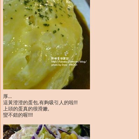
厚...
這黃澄澄的蛋包,有夠吸引人的啦!!!
上頭的蛋真的很滑嫩,
蠻不錯的喔!!!!