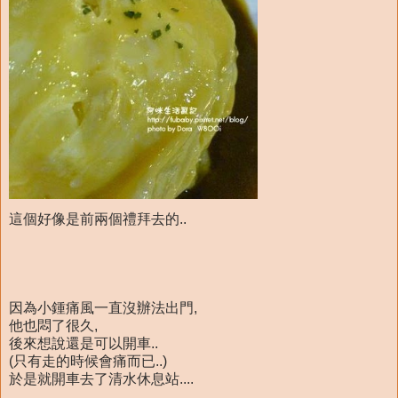
這個好像是前兩個禮拜去的..
因為小鍾痛風一直沒辦法出門,
他也悶了很久,
後來想說還是可以開車..
(只有走的時候會痛而已..)
於是就開車去了清水休息站....