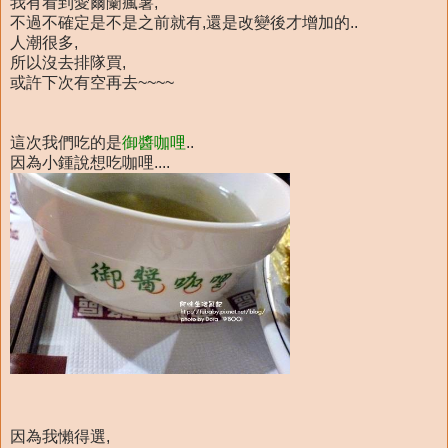
我有看到愛爾蘭瘋薯,
不過不確定是不是之前就有,還是改變後才增加的..
人潮很多,
所以沒去排隊買,
或許下次有空再去~~~~
這次我們吃的是
御醬咖哩
..
因為小鍾說想吃咖哩....
因為我懶得選,