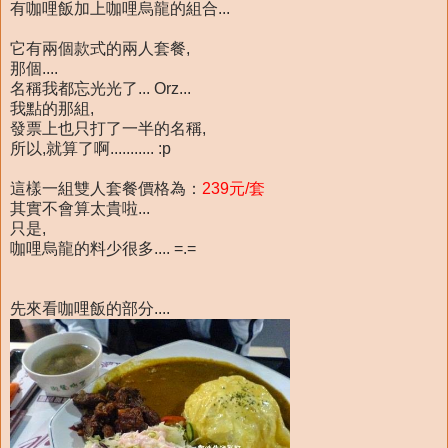
有咖哩飯加上咖哩烏龍的組合...
它有兩個款式的兩人套餐,
那個....
名稱我都忘光光了... Orz...
我點的那組,
發票上也只打了一半的名稱,
所以,就算了啊........... :p
這樣一組雙人套餐價格為：
239元/套
其實不會算太貴啦...
只是,
咖哩烏龍的料少很多.... =.=
先來看咖哩飯的部分....