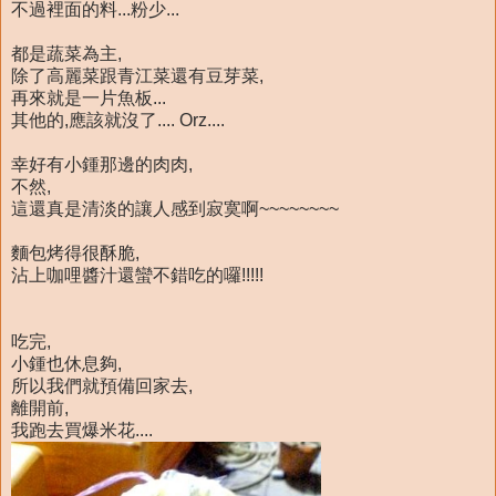
不過裡面的料...粉少...
都是蔬菜為主,
除了高麗菜跟青江菜還有豆芽菜,
再來就是一片魚板...
其他的,應該就沒了.... Orz....
幸好有小鍾那邊的肉肉,
不然,
這還真是清淡的讓人感到寂寞啊~~~~~~~~
麵包烤得很酥脆,
沾上咖哩醬汁還蠻不錯吃的囉!!!!!
吃完,
小鍾也休息夠,
所以我們就預備回家去,
離開前,
我跑去買爆米花....