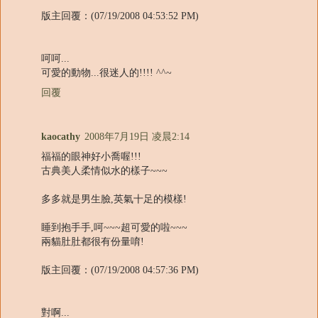
版主回覆：(07/19/2008 04:53:52 PM)
呵呵...
可愛的動物...很迷人的!!!! ^^~
回覆
kaocathy
2008年7月19日 凌晨2:14
福福的眼神好小喬喔!!!
古典美人柔情似水的樣子~~~
多多就是男生臉,英氣十足的模樣!
睡到抱手手,呵~~~超可愛的啦~~~
兩貓肚肚都很有份量唷!
版主回覆：(07/19/2008 04:57:36 PM)
對啊...