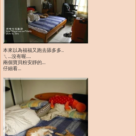
本來以為福福又跑去舔多多..
ㄟ...沒有喔....
兩個寶貝粉安靜的...
仔細看...