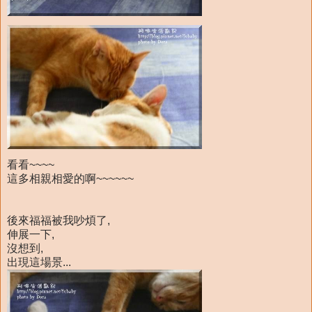
看看~~~~
這多相親相愛的啊~~~~~~
後來福福被我吵煩了,
伸展一下,
沒想到,
出現這場景...