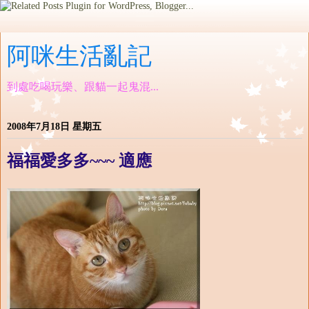
阿咪生活亂記
到處吃喝玩樂、跟貓一起鬼混...
2008年7月18日 星期五
福福愛多多~~~ 適應