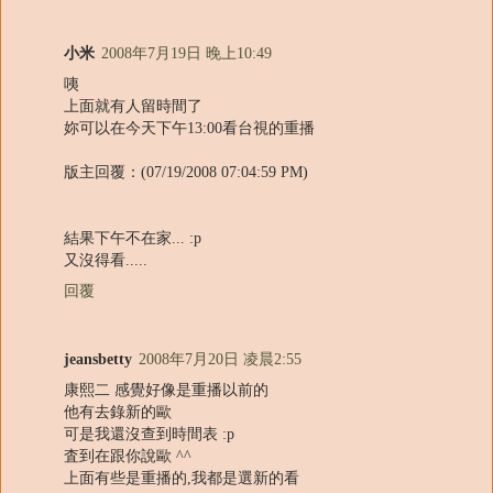
小米
2008年7月19日 晚上10:49
咦
上面就有人留時間了
妳可以在今天下午13:00看台視的重播
版主回覆：(07/19/2008 07:04:59 PM)
結果下午不在家... :p
又沒得看.....
回覆
jeansbetty
2008年7月20日 凌晨2:55
康熙二 感覺好像是重播以前的
他有去錄新的歐
可是我還沒查到時間表 :p
査到在跟你說歐 ^^
上面有些是重播的,我都是選新的看