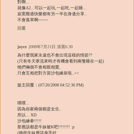
對啊...
就像A2...可以一起玩,一起吃,一起睡...
寂寞難過快樂都有另一半在身邊分享..
不會孤單啊~~~~
回覆
joyce
2008年7月21日 清晨6:30
為什麼我家永遠也不會出現這樣的情節??
(只有冬天寒流來時才有機會看到兩隻睡在一起)
牠們倆個不會相親相愛,
只會互相把對方當沙包練泉啦..><
版主回覆：(07/20/2008 04:52:36 PM)
噗噗...
因為你家兩個都是女生..
所以... XD
沙包練拳!!!!!
那應該都是牛妹被K吧!!!!!!!! :p
(雖然牛妹應該身手好,