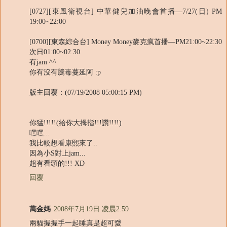
[0727][東風衛視台] 中華健兒加油晚會首播—7/27(日) PM
19:00~22:00
[0700][東森綜合台] Money Money麥克瘋首播—PM21:00~22:30
次日01:00~02:30
有jam ^^
你有沒有騰毒蔓延阿 :p
版主回覆：(07/19/2008 05:00:15 PM)
你猛!!!!!(給你大拇指!!!讚!!!!)
嘿嘿...
我比較想看康熙來了..
因為小S對上jam...
超有看頭的!!! XD
回覆
萬金媽
2008年7月19日 凌晨2:59
兩貓握握手一起睡真是超可愛