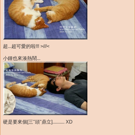
超...超可愛的啦!!! >///<
小鍾也來湊熱鬧...
硬是要來個[三"頭"鼎立].......... XD