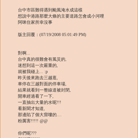
台中市區難得遇到颱風淹水成這樣
想說中港路那麼大條的主要道路怎會成小河哩
阿咪住家所幸沒事
版主回覆：(07/19/2008 05:01:49 PM)
對啊...
台中真的很難會有風災的,
迷想到這一次嚴重的,
就被我碰上... :p
昨天後來跑去三越逛,
車停在三越對面的停車場,
結果就看到一整線道被封閉,
開車經過看了一下,
一直抽出大量的水呢!!!
看新聞才知道,
那邊陷了個大窟嘍的....
粉厲害!!!!! @@
你們呢???