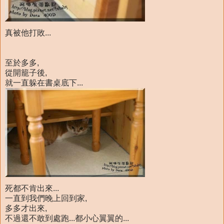
真被他打敗...
至於多多,
從開籠子後,
就一直躲在書桌底下...
死都不肯出來...
一直到我們晚上回到家,
多多才出來,
不過還不敢到處跑...都小心翼翼的...