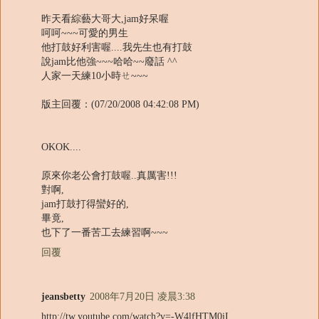
昨天看綜藝大哥大,jam好呆喔
呵呵~~~可愛的男生
他打鼓好利害喔....我先生也有打鼓
說jam比他強~~~哈哈~~廢話 ^^
人家一天練10小時ㄝ~~~
版主回覆：(07/20/2008 04:42:08 PM)
OKOK....
原來你老公會打鼓喔..真厲害!!!
對啊,
jam打鼓打得蠻好的,
畢竟,
也下了一番苦工去練習啊~~~
回覆
jeansbetty
2008年7月20日 凌晨3:38
http://tw.youtube.com/watch?v=-W4lfHTM0iI