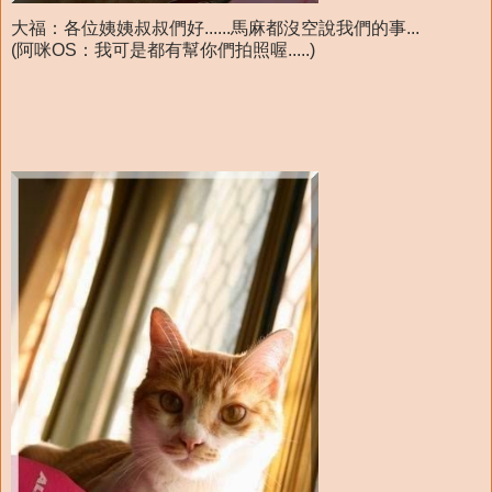
大福：各位姨姨叔叔們好......馬麻都沒空說我們的事...
(阿咪OS：我可是都有幫你們拍照喔.....)