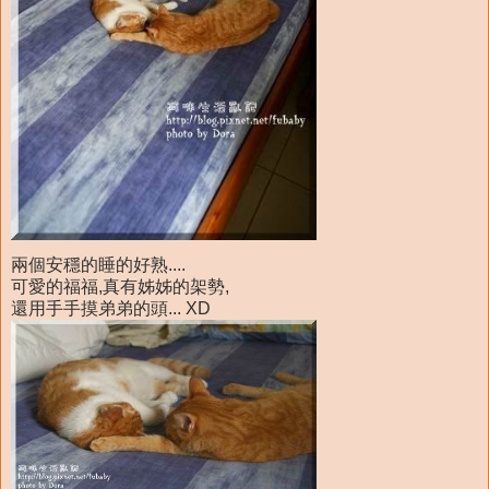
兩個安穩的睡的好熟....
可愛的福福,真有姊姊的架勢,
還用手手摸弟弟的頭... XD