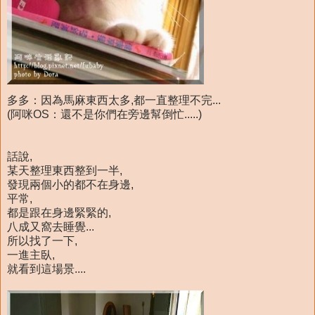
多多：因為馬麻東西太多,都一直整理不完...
(阿咪OS：還不是你們在旁邊幫倒忙.....)
話說,
某天整理東西整到一半,
發現兩個小的都不在身邊,
平常,
都是跟在身邊緊緊的,
八成又窩去睡覺...
所以找了一下,
一進主臥,
就看到這場景....