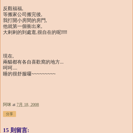
反觀福福,
等搬家公司搬完後,
我打開小房間的房門,
他就第一個衝出來,
大剌剌的到處逛,很自在的呢!!!!!
現在,
兩貓都有各自喜歡窩的地方...
呵呵....
睡的很舒服囉~~~~~~~~~
阿咪
at
7月 18, 2008
分享
15 則留言: