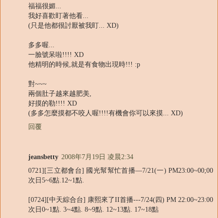
福福很媚...
我好喜歡盯著他看...
(只是他都很討厭被我盯... XD)
多多喔...
一臉號呆啦!!!! XD
他精明的時候,就是有食物出現時!!! :p
對~~~
兩個肚子越來越肥美,
好摸的勒!!!! XD
(多多怎麼摸都不咬人喔!!!!有機會你可以來摸... XD)
回覆
jeansbetty
2008年7月19日 凌晨2:34
0721][三立都會台] 國光幫幫忙首播—7/21(一) PM23:00~00;00
次日5~6點.12~1點.
[0724][中天綜合台] 康熙來了II首播---7/24(四) PM 22:00~23:00
次日0~1點. 3~4點. 8~9點. 12~13點. 17~18點