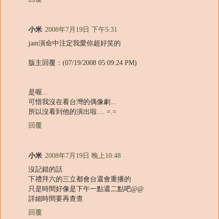
小米
2008年7月19日 下午5:31
jam演命中注定我愛你超好笑的
版主回覆：(07/19/2008 05:09:24 PM)
是喔...
可惜我沒在看台灣的偶像劇...
所以沒看到他的演出啦.... =.=
回覆
小米
2008年7月19日 晚上10:48
沒記錯的話
下禮拜六的三立都會台還會重播的
只是時間好像是下午一點還二點吧@@
詳細時間要再查查
回覆