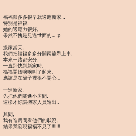
福福跟多多很早就適應新家...
特別是福福,
她的適應力很好,
果然不愧是見過世面的... :p
搬家當天,
我們把福福多多分開兩籠帶上車,
本來一路都安分,
一直到快到新家時,
福福開始唉唉叫了起來,
應該是在籠子裡很不開心...
一進新家,
先把他們關進小房間,
這樣才好讓搬家人員進出..
其間,
我有進房間看他們的狀況,
結果我發現福福不見了!!!!!!!