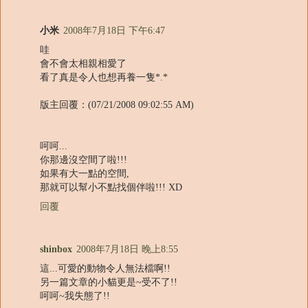
小米
2008年7月18日 下午6:47
哇
會不會太相親相愛了
看了真是令人也想再養一隻*.*
版主回覆：(07/21/2008 09:02:55 AM)
呵呵...
你那邊沒空間了啦!!!
如果有大一點的空間,
那就可以幫小不點找個伴啦!!! XD
回覆
shinbox
2008年7月18日 晚上8:55
這...可愛的動物令人無法檔啊!!
另一篇文章的小貓更是~受不了!!
呵呵~我失態了!!