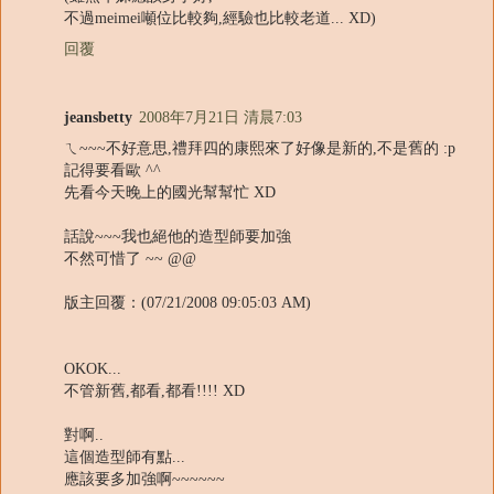
不過meimei噸位比較夠,經驗也比較老道... XD)
回覆
jeansbetty
2008年7月21日 清晨7:03
ㄟ~~~不好意思,禮拜四的康熙來了好像是新的,不是舊的 :p
記得要看歐 ^^
先看今天晚上的國光幫幫忙 XD
話說~~~我也絕他的造型師要加強
不然可惜了 ~~ @@
版主回覆：(07/21/2008 09:05:03 AM)
OKOK...
不管新舊,都看,都看!!!! XD
對啊..
這個造型師有點...
應該要多加強啊~~~~~~