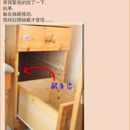
害我緊張的找了一下,
結果,
躲在抽屜後頭,
我得拉開抽屜才發現.......