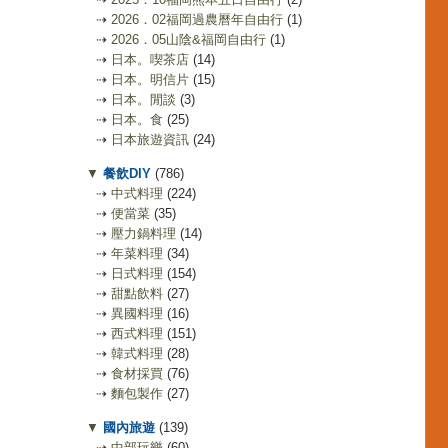
⇢
2026．02福岡過農曆年自由行
(1)
⇢
2026．05山陰&福岡自由行
(1)
⇢
日本。喫茶店
(14)
⇢
日本。明信片
(15)
⇢
日本。閒談
(3)
⇢
日本。食
(25)
⇢
日本旅遊資訊
(24)
▼
餐飲DIY
(786)
⇢
中式料理
(224)
⇢
便當菜
(35)
⇢
壓力鍋料理
(14)
⇢
年菜料理
(34)
⇢
日式料理
(154)
⇢
甜點飲料
(27)
⇢
異國料理
(16)
⇢
西式料理
(151)
⇢
韓式料理
(28)
⇢
食材採買
(76)
⇢
麵包製作
(27)
▼
國內旅遊
(139)
⇢
中部玩樂
(60)