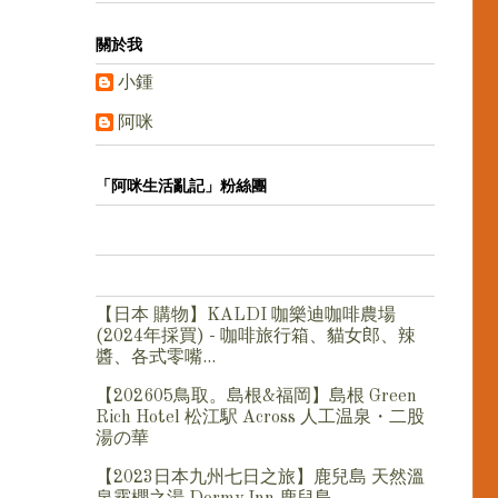
關於我
小鍾
阿咪
「阿咪生活亂記」粉絲團
【日本 購物】KALDI 咖樂迪咖啡農場
(2024年採買) - 咖啡旅行箱、貓女郎、辣
醬、各式零嘴...
【202605鳥取。島根&福岡】島根 Green
Rich Hotel 松江駅 Across 人工温泉・二股
湯の華
【2023日本九州七日之旅】鹿兒島 天然溫