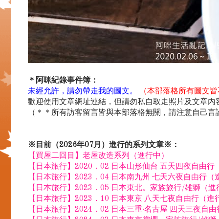
＊阿咪紀錄事件簿：
未經允許，請勿帶走我的圖文。
（本部落格所有圖文皆
歡迎使用文章網址連結，但請勿私自取走照片及文章內容.
（＊＊所有訪客留言皆與本部落格無關，請注意自己言
※目前（2026年07月）進行的系列文章※：
【買屋二回目】老屋改造系列（進行中）
【日本旅行】2020．02 日本山形仙台 五天四夜自由
【日本旅行】2023．04 日本南九州 七天六夜自由行（
【日本旅行】2023．05 日本東北。家族旅行/雄獅（
【日本旅行】2023．10 日本東京 八天七夜自由行（進
【日本旅行】2024．02 日本三重·名古屋 四天三夜自