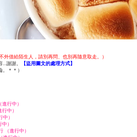
不外借給陌生人，請別再問、也別再隨意取走。）
..謝謝。
【盜用圖文的處理方式】
論。＊＊）
行（進行中）
進行中）
進行中）
行中）
由行 （進行中）