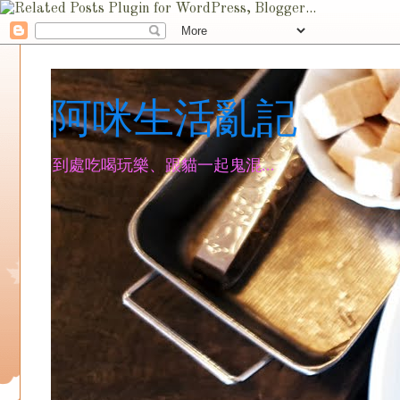
阿咪生活亂記
到處吃喝玩樂、跟貓一起鬼混...