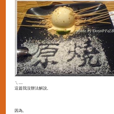
ㄟ....
這篇我沒辦法解說,
因為,