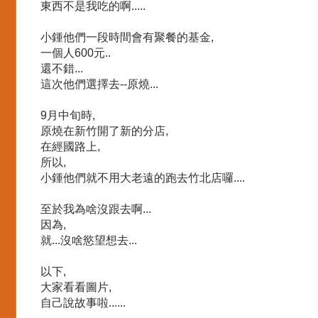
東西不是我吃的啊.....
小鍾他們一段時間會有聚餐的基金,
一個人600元..
還不錯...
這次他們選擇去--原燒...
9月中旬時,
原燒在新竹開了新的分店,
在經國路上,
所以,
小鍾他們就不用大老遠的跑去竹北店囉....
至於我為啥沒跟去啊...
因為,
就...沒啥慾望想去...
以下,
大家看看圖片,
自己說故事啦......