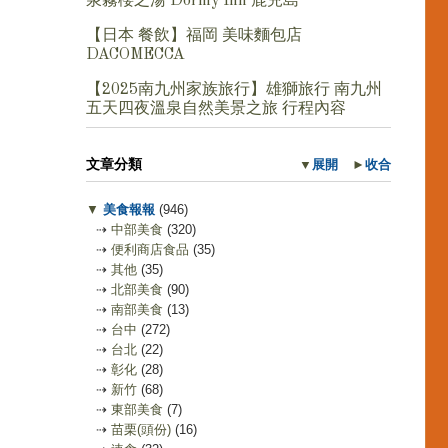
泉霧櫻之湯 Dormy Inn 鹿兒島
【日本 餐飲】福岡 美味麵包店
DACOMECCA
【2025南九州家族旅行】雄獅旅行 南九州
五天四夜溫泉自然美景之旅 行程內容
文章分類
▼
展開
►
收合
▼
美食報報
(946)
⇢
中部美食
(320)
⇢
便利商店食品
(35)
⇢
其他
(35)
⇢
北部美食
(90)
⇢
南部美食
(13)
⇢
台中
(272)
⇢
台北
(22)
⇢
彰化
(28)
⇢
新竹
(68)
⇢
東部美食
(7)
⇢
苗栗(頭份)
(16)