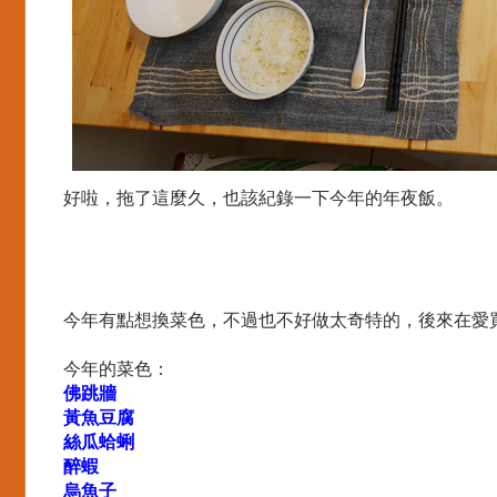
好啦，拖了這麼久，也該紀錄一下今年的年夜飯。
今年有點想換菜色，不過也不好做太奇特的，後來在愛買
今年的菜色：
佛跳牆
黃魚豆腐
絲瓜蛤蜊
醉蝦
烏魚子