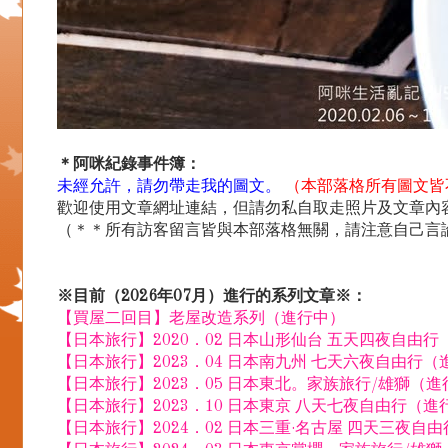
＊阿咪紀錄事件簿：
未經允許，請勿帶走我的圖文。
（本部落格所有圖文皆
歡迎使用文章網址連結，但請勿私自取走照片及文章內容.
（＊＊所有訪客留言皆與本部落格無關，請注意自己言
※目前（2026年07月）進行的系列文章※：
【買屋二回目】老屋改造系列（進行中）
【日本旅行】2020．02 日本山形仙台 五天四夜自由
【日本旅行】2023．04 日本南九州 七天六夜自由行（
【日本旅行】2023．05 日本東北。家族旅行/雄獅（
【日本旅行】2023．10 日本東京 八天七夜自由行（進
【日本旅行】2024．02 日本三重·名古屋 四天三夜自