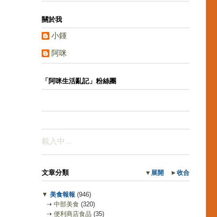
關於我
小鍾
阿咪
「阿咪生活亂記」粉絲團
載入中…
文章分類
▼
展開
►
收合
▼
美食報報
(946)
⇢
中部美食
(320)
⇢
便利商店食品
(35)