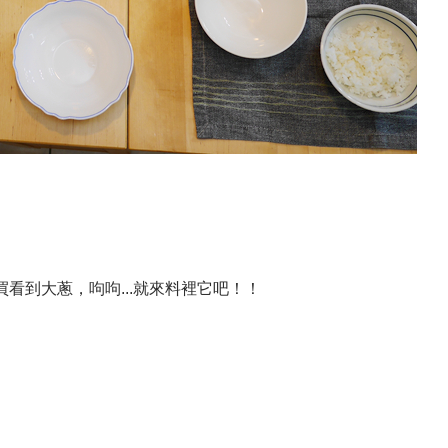
看到大蔥，呴呴...就來料裡它吧！！