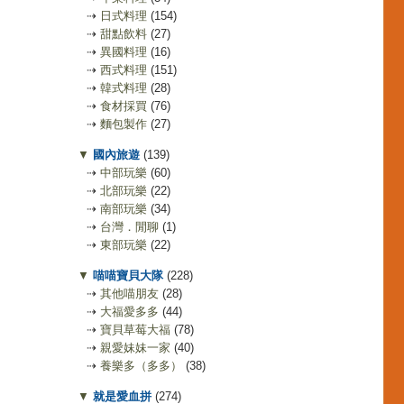
⇢
日式料理
(154)
⇢
甜點飲料
(27)
⇢
異國料理
(16)
⇢
西式料理
(151)
⇢
韓式料理
(28)
⇢
食材採買
(76)
⇢
麵包製作
(27)
▼
國內旅遊
(139)
⇢
中部玩樂
(60)
⇢
北部玩樂
(22)
⇢
南部玩樂
(34)
⇢
台灣．閒聊
(1)
⇢
東部玩樂
(22)
▼
喵喵寶貝大隊
(228)
⇢
其他喵朋友
(28)
⇢
大福愛多多
(44)
⇢
寶貝草莓大福
(78)
⇢
親愛妹妹一家
(40)
⇢
養樂多（多多）
(38)
▼
就是愛血拼
(274)