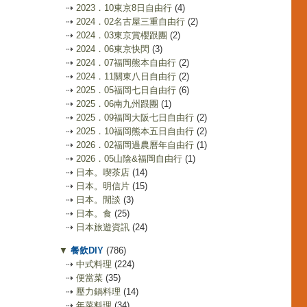
⇢
2023．10東京8日自由行
(4)
⇢
2024．02名古屋三重自由行
(2)
⇢
2024．03東京賞櫻跟團
(2)
⇢
2024．06東京快閃
(3)
⇢
2024．07福岡熊本自由行
(2)
⇢
2024．11關東八日自由行
(2)
⇢
2025．05福岡七日自由行
(6)
⇢
2025．06南九州跟團
(1)
⇢
2025．09福岡大阪七日自由行
(2)
⇢
2025．10福岡熊本五日自由行
(2)
⇢
2026．02福岡過農曆年自由行
(1)
⇢
2026．05山陰&福岡自由行
(1)
⇢
日本。喫茶店
(14)
⇢
日本。明信片
(15)
⇢
日本。閒談
(3)
⇢
日本。食
(25)
⇢
日本旅遊資訊
(24)
▼
餐飲DIY
(786)
⇢
中式料理
(224)
⇢
便當菜
(35)
⇢
壓力鍋料理
(14)
⇢
年菜料理
(34)