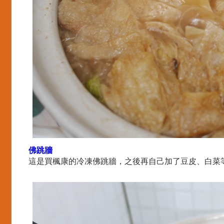
佛跳牆
這是買楓康的冷凍佛跳牆，之後再自己加了豆皮、白菜