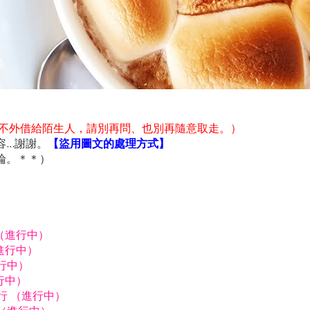
不外借給陌生人，請別再問、也別再隨意取走。）
..謝謝。
【盜用圖文的處理方式】
論。＊＊）
行（進行中）
進行中）
進行中）
行中）
由行 （進行中）