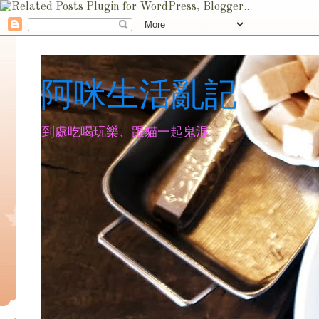
阿咪生活亂記
到處吃喝玩樂、跟貓一起鬼混...