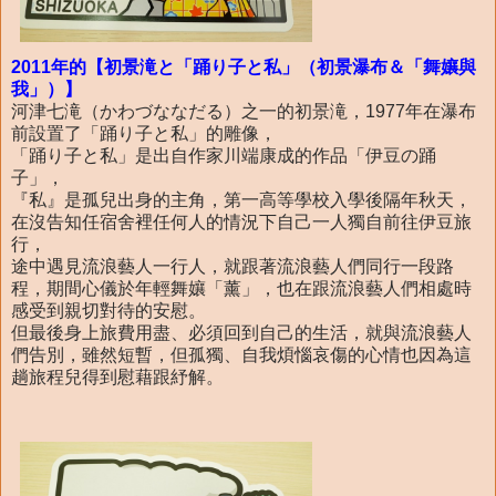
2011年的【初景滝と「踊り子と私」（初景瀑布＆「舞孃與
我」）】
河津七滝（かわづななだる）之一的初景滝，1977年在瀑布
前設置了「踊り子と私」的雕像，
「踊り子と私」是出自作家川端康成的作品「伊豆の踊
子」，
『私』是孤兒出身的主角，第一高等學校入學後隔年秋天，
在沒告知任宿舍裡任何人的情況下自己一人獨自前往伊豆旅
行，
途中遇見流浪藝人一行人，就跟著流浪藝人們同行一段路
程，期間心儀於年輕舞孃「薰」，也在跟流浪藝人們相處時
感受到親切對待的安慰。
但最後身上旅費用盡、必須回到自己的生活，就與流浪藝人
們告別，雖然短暫，但孤獨、自我煩惱哀傷的心情也因為這
趟旅程兒得到慰藉跟紓解。