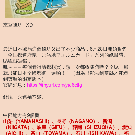
來寫錢坑.. XD
最近日本郵局這個錢坑又出了不少商品，6月28日開始販售
「全国都道府県・ご当地フォルムカード」系列的紙膠帶、
貼紙跟磁鐵，
吼～～～每個看得我都想買，想一次都收集齊嗎？？嗯，那
就只能日本全國都跑一遍喲！！（因為只能去到當縣才能買
到該縣的限定版本）
官網消息：
https://tinyurl.com/yal6ctlg
錢坑，永遠補不滿。
中部地方有9個縣：
山梨（YAMANASHI）、長野（NAGANO）、新潟
（NIIGATA）、岐阜（GIFU）、靜岡（SHIZUOKA）、愛知
（AICHI）、富山（TOYAMA）、石川（ISHIKAWA）、福