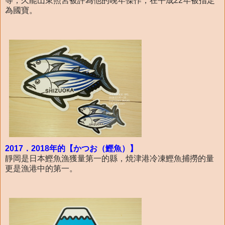
等，久能山東照宮被評為他的晚年傑作，在平成22年被指定
為國寶。
2017．2018年的【かつお（鰹魚）】
靜岡是日本鰹魚漁獲量第一的縣，焼津港冷凍鰹魚捕撈的量
更是漁港中的第一。