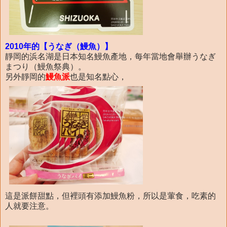
2010年的【うなぎ（鰻魚）】
靜岡的浜名湖是日本知名鰻魚產地，每年當地會舉辦うなぎ
まつり（鰻魚祭典）。
另外靜岡的
鰻魚派
也是知名點心，
這是派餅甜點，但裡頭有添加鰻魚粉，所以是葷食，吃素的
人就要注意。