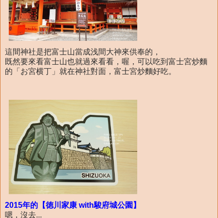
這間神社是把富士山當成浅間大神來供奉的，
既然要來看富士山也就過來看看，喔，可以吃到富士宮炒麵
的「お宮横丁」就在神社對面，富士宮炒麵好吃。
2015年的【徳川家康 with駿府城公園】
嗯，沒去...