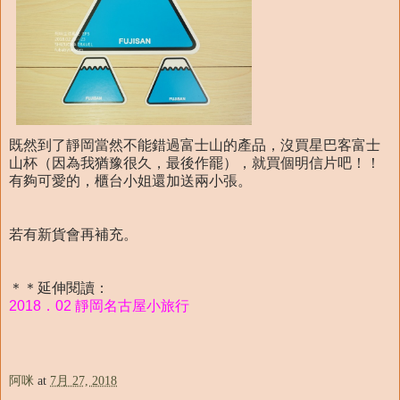
既然到了靜岡當然不能錯過富士山的產品，沒買星巴客富士
山杯（因為我猶豫很久，最後作罷），就買個明信片吧！！
有夠可愛的，櫃台小姐還加送兩小張。
若有新貨會再補充。
＊＊延伸閱讀：
2018．02 靜岡名古屋小旅行
阿咪
at
7月 27, 2018