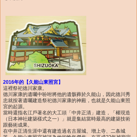
2016年的【久能山東照宮】
這裡祭祀德川家康。
德川家康的遺囑中吩咐將他的遺骸葬於久能山，因此德川秀
忠就按著遺囑建造祭祀德川家康的神殿，也就是久能山東照
宮的起源。
當時還指名江戶著名的大工頭「中井正清」建造，「權現造
（日本神社建築樣式之一）」就是集結當時最高的建築技術
跟藝術成果。
在中井正清生涯中還有建造過名古屋城、增上寺、二条城